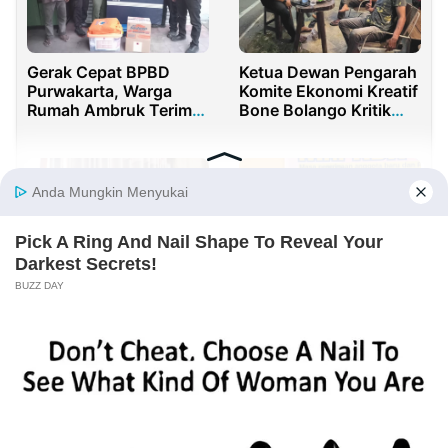
Gerak Cepat BPBD
Ketua Dewan Pengarah
Purwakarta, Warga
Komite Ekonomi Kreatif
Rumah Ambruk Terima
Bone Bolango Kritik
Bantuan Darurat
Desain Festival Karawo
Disbudporapar
Ketua IKA PMII Papua
Sumenep Optimis Raih
Barat Bongkar
Target PAD Pariwisata
Bobroknya Konkoorcab
Rp1 M Tahun 2025
PKC di Sorong: Sarat
Kepentingan, Langgar
AD/ART