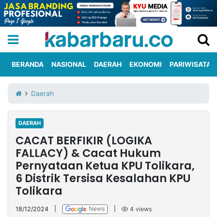
BERANDA
NASIONAL
DAERAH
EKONOMI
PARIWISATA
Informasi
KabarbaruTV
Kirim
Tentang
Daerah
Iklan
Berita
Kami
DAERAH
Berita
CACAT BERFIKIR (LOGIKA
Nasional
International
Olahraga
Entertainment
Daerah
Pariwisata
Kuliner
Kolom
FALLACY) & Cacat Hukum
Pernyataan Ketua KPU Tolikara,
6 Distrik Tersisa Kesalahan KPU
Network
Tolikara
PT
TREETAN
18/12/2024
|
|
4
views