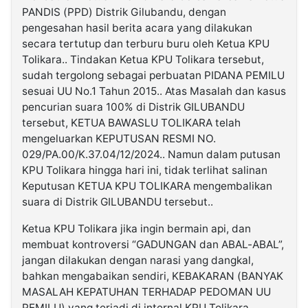
PANDIS (PPD) Distrik Gilubandu, dengan
pengesahan hasil berita acara yang dilakukan
secara tertutup dan terburu buru oleh Ketua KPU
Tolikara.. Tindakan Ketua KPU Tolikara tersebut,
sudah tergolong sebagai perbuatan PIDANA PEMILU
sesuai UU No.1 Tahun 2015.. Atas Masalah dan kasus
pencurian suara 100% di Distrik GILUBANDU
tersebut, KETUA BAWASLU TOLIKARA telah
mengeluarkan KEPUTUSAN RESMI NO.
029/PA.00/K.37.04/12/2024.. Namun dalam putusan
KPU Tolikara hingga hari ini, tidak terlihat salinan
Keputusan KETUA KPU TOLIKARA mengembalikan
suara di Distrik GILUBANDU tersebut..
Ketua KPU Tolikara jika ingin bermain api, dan
membuat kontroversi “GADUNGAN dan ABAL-ABAL”,
jangan dilakukan dengan narasi yang dangkal,
bahkan mengabaikan sendiri, KEBAKARAN (BANYAK
MASALAH KEPATUHAN TERHADAP PEDOMAN UU
PEMILU) yang terjadi di internal KPU Tolikara