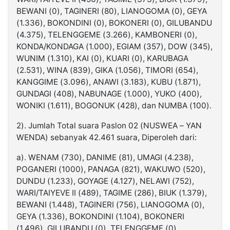
BEWANI (0), TAGINERI (80), LIANOGOMA (0), GEYA
(1.336), BOKONDINI (0), BOKONERI (0), GILUBANDU
(4.375), TELENGGEME (3.266), KAMBONERI (0),
KONDA/KONDAGA (1.000), EGIAM (357), DOW (345),
WUNIM (1.310), KAI (0), KUARI (0), KARUBAGA
(2.531), WINA (839), GIKA (1.056), TIMORI (654),
KANGGIME (3.096), ANAWI (3.183), KUBU (1.871),
GUNDAGI (408), NABUNAGE (1.000), YUKO (400),
WONIKI (1.611), BOGONUK (428), dan NUMBA (100).
2). Jumlah Total suara Paslon 02 (NUSWEA – YAN
WENDA) sebanyak 42.461 suara, Diperoleh dari:
a). WENAM (730), DANIME (81), UMAGI (4.238),
POGANERI (1000), PANAGA (821), WAKUWO (520),
DUNDU (1.233), GOYAGE (4.127), NELAWI (752),
WARI/TAIYEVE II (489), TAGIME (286), BIUK (1.379),
BEWANI (1.448), TAGINERI (756), LIANOGOMA (0),
GEYA (1.336), BOKONDINI (1.104), BOKONERI
(1.496), GILUBANDU (0), TELENGGEME (0),