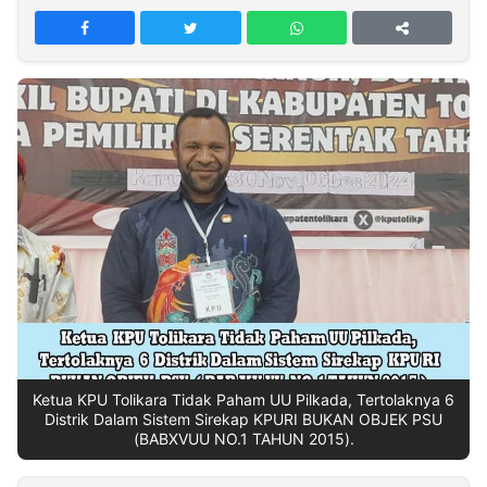
MULTIMEDIA
INDONESIA
Partner
Insight
Suara
Lens
Daily
Jalan
Idealita
Kita
Dinamikapost.com
Radar
Seedbacklink
NTB
Time
IDN
Jogja
Rakyat
News
Notice
Baru
Follow
Kabarbaru
Ketua KPU Tolikara Tidak Paham UU Pilkada, Tertolaknya 6
Distrik Dalam Sistem Sirekap KPURI BUKAN OBJEK PSU
(BABXVUU NO.1 TAHUN 2015).