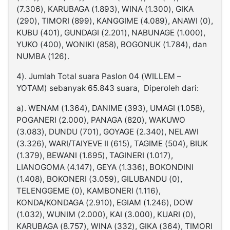
(7.306), KARUBAGA (1.893), WINA (1.300), GIKA
(290), TIMORI (899), KANGGIME (4.089), ANAWI (0),
KUBU (401), GUNDAGI (2.201), NABUNAGE (1.000),
YUKO (400), WONIKI (858), BOGONUK (1.784), dan
NUMBA (126).
4). Jumlah Total suara Paslon 04 (WILLEM –
YOTAM) sebanyak 65.843 suara, Diperoleh dari:
a). WENAM (1.364), DANIME (393), UMAGI (1.058),
POGANERI (2.000), PANAGA (820), WAKUWO
(3.083), DUNDU (701), GOYAGE (2.340), NELAWI
(3.326), WARI/TAIYEVE II (615), TAGIME (504), BIUK
(1.379), BEWANI (1.695), TAGINERI (1.017),
LIANOGOMA (4.147), GEYA (1.336), BOKONDINI
(1.408), BOKONERI (3.059), GILUBANDU (0),
TELENGGEME (0), KAMBONERI (1.116),
KONDA/KONDAGA (2.910), EGIAM (1.246), DOW
(1.032), WUNIM (2.000), KAI (3.000), KUARI (0),
KARUBAGA (8.757), WINA (332), GIKA (364), TIMORI