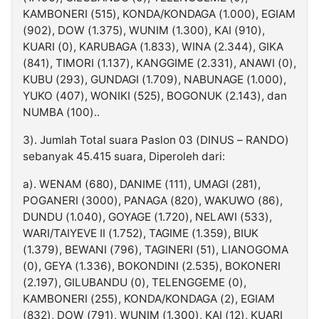
KAMBONERI (515), KONDA/KONDAGA (1.000), EGIAM
(902), DOW (1.375), WUNIM (1.300), KAI (910),
KUARI (0), KARUBAGA (1.833), WINA (2.344), GIKA
(841), TIMORI (1.137), KANGGIME (2.331), ANAWI (0),
KUBU (293), GUNDAGI (1.709), NABUNAGE (1.000),
YUKO (407), WONIKI (525), BOGONUK (2.143), dan
NUMBA (100)..
3). Jumlah Total suara Paslon 03 (DINUS – RANDO)
sebanyak 45.415 suara, Diperoleh dari:
a). WENAM (680), DANIME (111), UMAGI (281),
POGANERI (3000), PANAGA (820), WAKUWO (86),
DUNDU (1.040), GOYAGE (1.720), NELAWI (533),
WARI/TAIYEVE II (1.752), TAGIME (1.359), BIUK
(1.379), BEWANI (796), TAGINERI (51), LIANOGOMA
(0), GEYA (1.336), BOKONDINI (2.535), BOKONERI
(2.197), GILUBANDU (0), TELENGGEME (0),
KAMBONERI (255), KONDA/KONDAGA (2), EGIAM
(832), DOW (791), WUNIM (1.300), KAI (12), KUARI