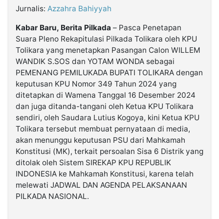
Jurnalis:
Azzahra Bahiyyah
©
Kabar Baru, Berita Pilkada
– Pasca Penetapan
Kabarbaru.co
-
Suara Pleno Rekapitulasi Pilkada Tolikara oleh KPU
2026
Tolikara yang menetapkan Pasangan Calon WILLEM
WANDIK S.SOS dan YOTAM WONDA sebagai
PT.
PEMENANG PEMILUKADA BUPATI TOLIKARA dengan
Kabarbaru
Media
keputusan KPU Nomor 349 Tahun 2024 yang
Holding
ditetapkan di Wamena Tanggal 16 Desember 2024
dan juga ditanda-tangani oleh Ketua KPU Tolikara
sendiri, oleh Saudara Lutius Kogoya, kini Ketua KPU
Tolikara tersebut membuat pernyataan di media,
akan menunggu keputusan PSU dari Mahkamah
Konstitusi (MK), terkait persoalan Sisa 6 Distrik yang
ditolak oleh Sistem SIREKAP KPU REPUBLIK
INDONESIA ke Mahkamah Konstitusi, karena telah
melewati JADWAL DAN AGENDA PELAKSANAAN
PILKADA NASIONAL.