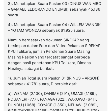
3). Menetapkan Suara Paslon 03 (DINUS WANIMBO
– GAMAEL ELDORANDO ENUMBI) sebanyak 45.136
suara.
4). Menetapkan Suara Paslon 04 (WILLEM WANDIK
– YOTAM WONDA) sebanyak 61.925 suara.
Namun berdasarkan dokumen SIREKAP yang
tersimpan dalam Foto dan Video Rekaman SIREKAP
KPU Tolikara, jumlah Perolehan Suara Masing
Masing Paslon yang tercatat sangat berbeda
dengan hasil penetapan KPU Tolikara, Dimana
Hasilnya sebagai berikut:
1). Jumlah Total suara Paslon 01 (IRINUS – ARSON)
sebanyak 41.781 suara, Diperoleh dari:
a). WENAM (2.100), DANIME (291), UMAGI (1.189),
POGANERI (777), PANAGA (822), WAKUWO (641),
DUNDU (1.068), GOYAGE (1.350), NELAWI (2.089),
WARI/TAIYEVE II (456), TAGIME (373), BIUK (1.379),