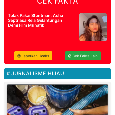
CEK FAKTA
Tolak Pakai Stuntman, Acha
Septriasa Rela Gelantungan
Demi Film Munafik
Laporkan Hoaks
Cek Fakta Lain
JURNALISME HIJAU