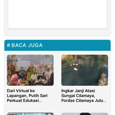
BACA JUGA
Dari Virtual ke
Ingkar Janji Atasi
Lapangan, Putih Sari
Sungai Cilamaya,
Perkuat Edukasi
Fordas Cilamaya Juluki
Keluarga Berencana di
Ridwan Kamil Gubernur
Bekasi
Kertas