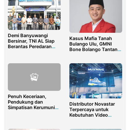
Demi Banyuwangi
Kasus Mafia Tanah
Bersinar, TNI AL Siap
Bulango Ulu, GMNI
Berantas Peredaran
Bone Bolango Tantang
Narkoba
Kejari Baru
Penuh Keceriaan,
Pendukung dan
Distributor Novastar
Simpatisan Kerumuni
Terpercaya untuk
Anton – Poti Saat
Kebutuhan Video
Syukuran
Processor Berkualitas