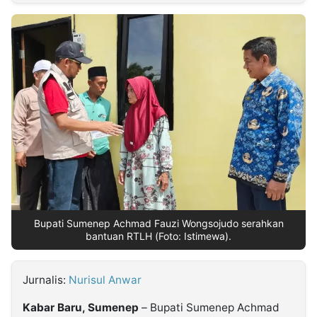
MULTIMEDIA
INDONESIA
Partner
Insight
Suara
Lens
Daily
Jalan
Idealita
Kita
Dinamikapost.com
Radar
Seedbacklink
NTB
Time
IDN
Jogja
Rakyat
News
Notice
Baru
Follow
Kabarbaru
Bupati Sumenep Achmad Fauzi Wongsojudo serahkan
bantuan RTLH (Foto: Istimewa).
Jurnalis:
Nurisul Anwar
Kabar Baru, Sumenep
– Bupati Sumenep Achmad