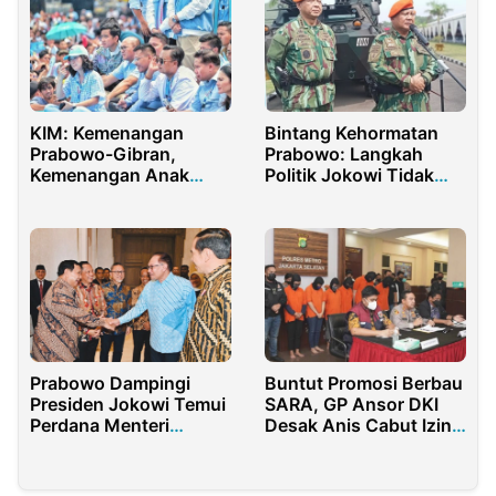
KIM: Kemenangan
Bintang Kehormatan
Prabowo-Gibran,
Prabowo: Langkah
Kemenangan Anak
Politik Jokowi Tidak
Muda Indonesia
Sah dan Melecehkan
Prabowo Dampingi
Buntut Promosi Berbau
Presiden Jokowi Temui
SARA, GP Ansor DKI
Perdana Menteri
Desak Anis Cabut Izin
Malaysia
Holywings di Seluruh
Ibu Kota