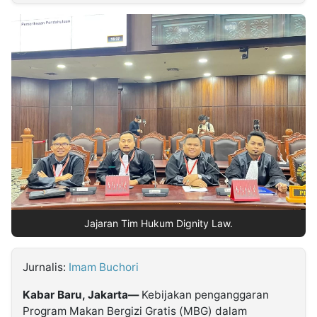
MULTIMEDIA
INDONESIA
Partner
Insight
Suara
Lens
Daily
Jalan
Idealita
Kita
Dinamikapost.com
Radar
Seedbacklink
NTB
Time
IDN
Jogja
Rakyat
News
Notice
Baru
Follow
Kabarbaru
Jajaran Tim Hukum Dignity Law.
Jurnalis:
Imam Buchori
Kabar Baru, Jakarta—
Kebijakan penganggaran
Program Makan Bergizi Gratis (MBG) dalam