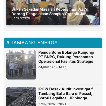
Bukan Sekadar Masalah Kebersihan, AZWI
Dorong Pengelolaan Sampah Organik Jadi
Solusi Krisis Iklim
04/07/2026
TAMBANG ENERGY
Pemda Bone Bolango Kunjungi
PT BNPG, Dukung Percepatan
Operasional Fasilitas Strategis
04/08/2026 - 14:20
IRGW Desak Audit Investigatif
Tambang Batu Bara di Pessel,
Soroti Legalitas IUP hingga
Stockpile
27/07/2026 - 20:21