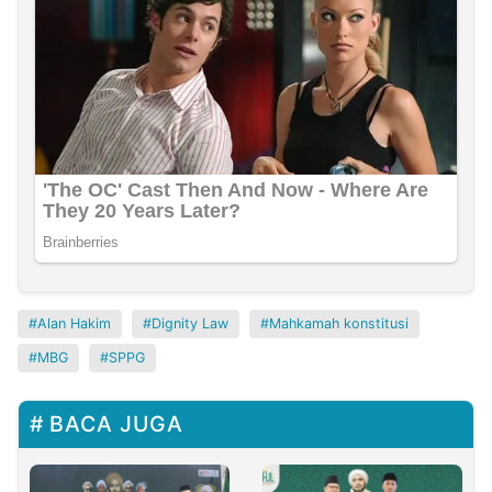
Alan Hakim
Dignity Law
Mahkamah konstitusi
MBG
SPPG
BACA JUGA