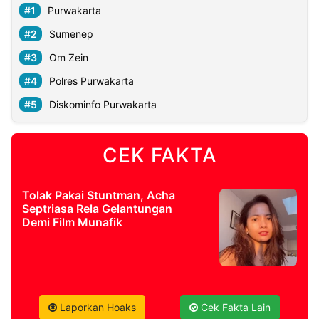
Purwakarta
Sumenep
Om Zein
Polres Purwakarta
Diskominfo Purwakarta
CEK FAKTA
Tolak Pakai Stuntman, Acha
Septriasa Rela Gelantungan
Demi Film Munafik
Laporkan Hoaks
Cek Fakta Lain