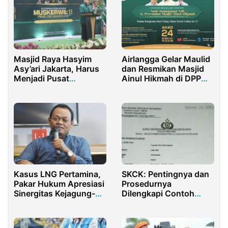
Airlangga Gelar Maulid
Masjid Raya Hasyim
dan Resmikan Masjid
Asy’ari Jakarta, Harus
Ainul Hikmah di DPP
Menjadi Pusat
Golkar
Perhidmatan NU
Kasus LNG Pertamina,
SKCK: Pentingnya dan
Pakar Hukum Apresiasi
Prosedurnya
Sinergitas Kejagung-
Dilengkapi Contoh
KPK
SKCK Terbaru