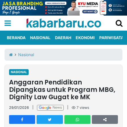
BERANDA
NASIONAL
DAERAH
EKONOMI
PARIWISATA
Informasi
KabarbaruTV
Kirim
Tentang
Nasional
Iklan
Berita
Kami
NASIONAL
Berita
Anggaran Pendidikan
Nasional
International
Olahraga
Entertainment
Daerah
Pariwisata
Kuliner
Kolom
Dipangkas untuk Program MBG,
Dignity Law Gugat ke MK
Network
29/01/2026
|
|
7
views
PT
TREETAN