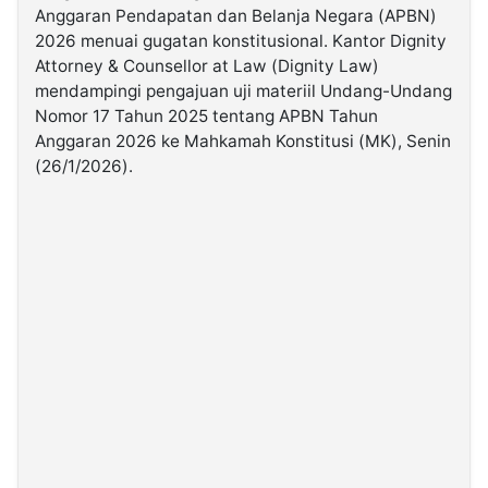
Anggaran Pendapatan dan Belanja Negara (APBN)
2026 menuai gugatan konstitusional. Kantor Dignity
©
Attorney & Counsellor at Law (Dignity Law)
Kabarbaru.co
-
mendampingi pengajuan uji materiil Undang-Undang
2026
Nomor 17 Tahun 2025 tentang APBN Tahun
Anggaran 2026 ke Mahkamah Konstitusi (MK), Senin
PT.
(26/1/2026).
Kabarbaru
Media
Holding