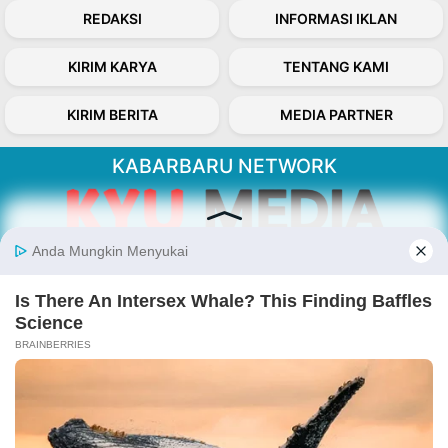
REDAKSI
INFORMASI IKLAN
KIRIM KARYA
TENTANG KAMI
KIRIM BERITA
MEDIA PARTNER
KABARBARU NETWORK
About Our Kabarbaru.co
Kabarbaru.co menyajikan berita aktual dan
inspiratif dari sudut pandang berbaik sangka
serta terverifikasi dari sumber yang tepat.
Follow Kabarbaru