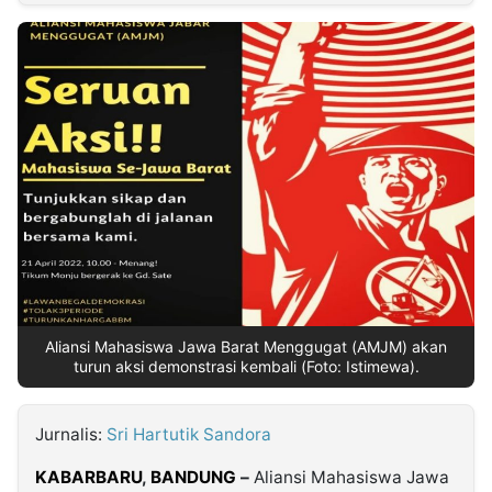
MULTIMEDIA
INDONESIA
Partner
Insight
Suara
Lens
Daily
Jalan
Idealita
Kita
Dinamikapost.com
Radar
Seedbacklink
NTB
Time
IDN
Jogja
Rakyat
News
Notice
Baru
Follow
Kabarbaru
Aliansi Mahasiswa Jawa Barat Menggugat (AMJM) akan
turun aksi demonstrasi kembali (Foto: Istimewa).
Jurnalis:
Sri Hartutik Sandora
KABARBARU
,
BANDUNG
–
Aliansi Mahasiswa Jawa