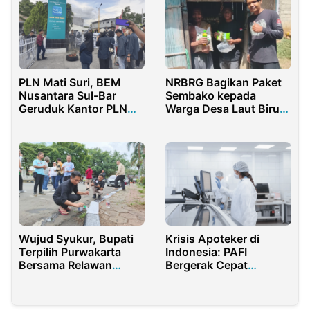
PLN Mati Suri, BEM
NRBRG Bagikan Paket
Nusantara Sul-Bar
Sembako kepada
Geruduk Kantor PLN
Warga Desa Laut Biru
Majene
Bone Raya
Wujud Syukur, Bupati
Krisis Apoteker di
Terpilih Purwakarta
Indonesia: PAFI
Bersama Relawan
Bergerak Cepat
Percantik Kota dengan
Menjawab Tantangan
Pengecatan Trotoar