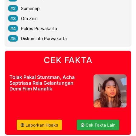
Sumenep
Om Zein
Polres Purwakarta
Diskominfo Purwakarta
CEK FAKTA
Tolak Pakai Stuntman, Acha
Septriasa Rela Gelantungan
Demi Film Munafik
Laporkan Hoaks
Cek Fakta Lain