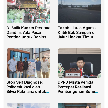
Di Balik Kunker Perdana
Tokoh Lintas Agama
Dandim, Ada Pesan
Kritik Bak Sampah di
Penting untuk Babinsa
Jalur Lingkar Timur
dan Persit
Sumenep Tak Estetis
Stop Self Diagnose:
DPRD Minta Pemda
Psikoedukasi oleh
Percepat Realisasi
Silvia Rukmana untuk
Pembangunan Bone
Tingkatkan Kesadaran
Bolango
Kesehatan Mental di
Kalangan Anggota Polri