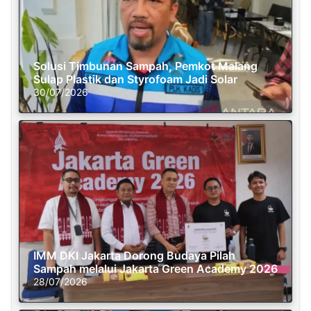
Solusi Timbunan Sampah, Pemkot Malang
Sulap Plastik dan Styrofoam Jadi Solar
30/07/2026
IMM DKI Jakarta Dorong Budaya Pilah
Sampah melalui Jakarta Green Academy 2026
28/07/2026