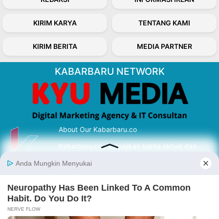
KIRIM KARYA
TENTANG KAMI
KIRIM BERITA
MEDIA PARTNER
KABARBARU NETWORK
About Our Kabarbaru.co
Kabarbaru.co menyajikan berita aktual dan
inspiratif dari sudut pandang berbaik sangka
serta terverifikasi dari sumber yang tepat.
Follow Kabarbaru