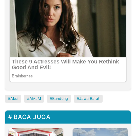
Aksi
AMJM
Bandung
Jawa Barat
BACA JUGA