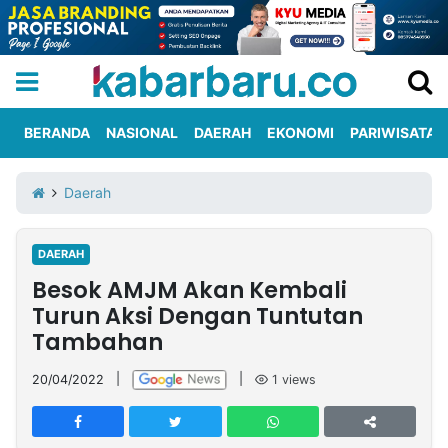
BERANDA
NASIONAL
DAERAH
EKONOMI
PARIWISATA
Informasi
KabarbaruTV
Kirim
Tentang
Daerah
Iklan
Berita
Kami
DAERAH
Berita
Besok AMJM Akan Kembali
Nasional
International
Olahraga
Entertainment
Daerah
Pariwisata
Kuliner
Kolom
Turun Aksi Dengan Tuntutan
Tambahan
Network
20/04/2022
|
|
1
views
PT
TREETAN