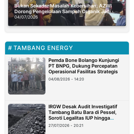
Bukan Sekadar Masalah Kebersihan, AZWI
Dorong Pengelolaan Sampah Organik Jadi
Solusi Krisis Iklim
04/07/2026
TAMBANG ENERGY
Pemda Bone Bolango Kunjungi
PT BNPG, Dukung Percepatan
Operasional Fasilitas Strategis
04/08/2026 - 14:20
IRGW Desak Audit Investigatif
Tambang Batu Bara di Pessel,
Soroti Legalitas IUP hingga
Stockpile
27/07/2026 - 20:21