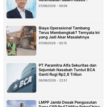
Hilangnya Dana Nasabah Rp2,58
07/08/2026 - 09:06
Miliar
Biaya Operasional Tambang
Terus Membengkak? Ternyata Ini
yang Jadi Akar Masalahnya
07/08/2026 - 00:15
PT Paramitra Alfa Sekuritas dan
Sejumlah Nasabah Tuntut BCA
Ganti Rugi Rp2,8 Triliun
06/08/2026 - 22:51
LMPP Jambi Desak Pengusutan
Dana CSR Rp47 Miliar PetroChina