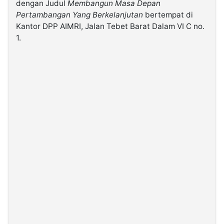
dengan Judul
Membangun Masa Depan
Pertambangan Yang Berkelanjutan
bertempat di
©
Kantor DPP AIMRI, Jalan Tebet Barat Dalam VI C no.
Kabarbaru.co
1.
-
2026
PT.
Kabarbaru
Media
Holding