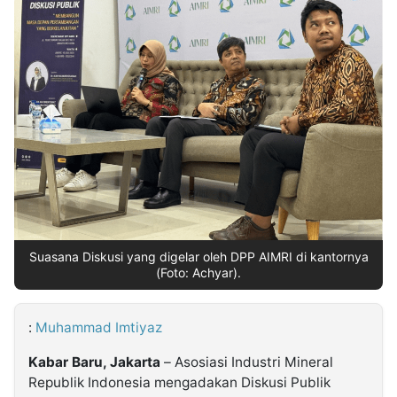
MULTIMEDIA
INDONESIA
Partner
Insight
Suara
Lens
Daily
Jalan
Idealita
Kita
Radar
Seedbacklink
NTB
Time
IDN
Jogja
Rakyat
News
Notice
Baru
Follow
Kabarbaru
Suasana Diskusi yang digelar oleh DPP AIMRI di kantornya
(Foto: Achyar).
:
Muhammad Imtiyaz
Kabar Baru, Jakarta
– Asosiasi Industri Mineral
Republik Indonesia mengadakan Diskusi Publik