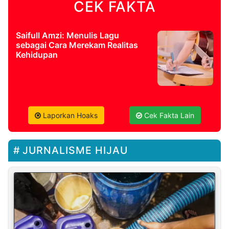
CEK FAKTA
Saifull Amzi: Menulis Lagu
sebagai Cara Merekam Realitas
Kehidupan
Laporkan Hoaks
Cek Fakta Lain
JURNALISME HIJAU