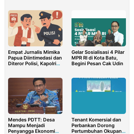
Milyar
Dunia
Empat Jurnalis Mimika
Gelar Sosialisasi 4 Pilar
Papua Diintimedasi dan
MPR RI di Kota Batu,
Diteror Polisi, Kapolri
Begini Pesan Cak Udin
Didesak Copot
Kasatrskrim
Mendes PDTT: Desa
Tenant Komersial dan
Mampu Menjadi
Perbankan Dorong
Penyangga Ekonomi
Pertumbuhan Okupansi