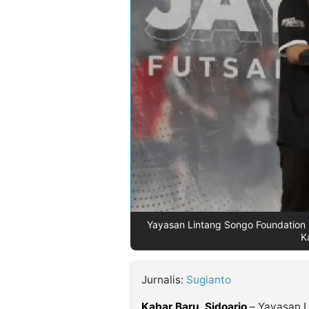
©
Kabarbaru.co
-
2026
PT.
Kabarbaru
Media
Holding
Yayasan Lintang Songo Foundation 
K
Jurnalis:
Sugianto
Kabar Baru
,
Sidoarjo
– Yayasan L