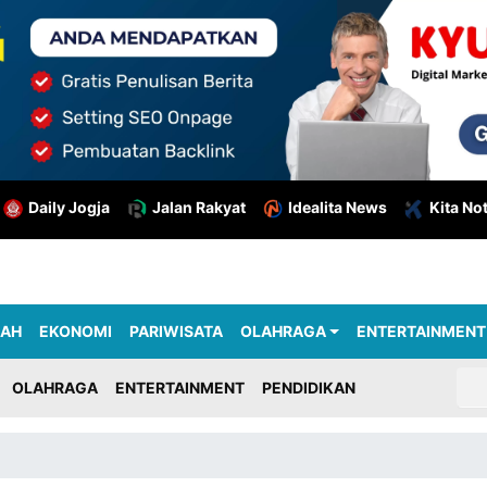
Daily Jogja
Jalan Rakyat
Idealita News
Kita No
RAH
EKONOMI
PARIWISATA
OLAHRAGA
ENTERTAINMENT
OLAHRAGA
ENTERTAINMENT
PENDIDIKAN