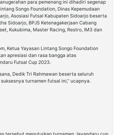
anugerahan para pemenang ini dihadiri segenap
intang Songo Foundation, Dinas Kepemudaan
arjo, Asosiasi Futsal Kabupaten Sidoarjo beserta
rtha Sidoarjo, BPJS Ketenagakerjaan Cabang
Sweet, Kukubima, Master Racing, Restro, IM3 dan
om, Ketua Yayasan Lintang Songo Foundation
n apresiasi dan rasa bangga atas
ndaru Futsal Cup 2023.
sana, Dedik Tri Rahmawan beserta seluruh
 suksesnya turnamen futsal ini,” ucapnya.
as tersebut menuturkan turnamen Jayandaru cup