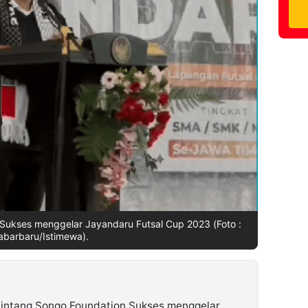
Sukses menggelar Jayandaru Futsal Cup 2023 (Foto :
abarbaru/Istimewa).
intang Songo Foundation Sukses menggelar