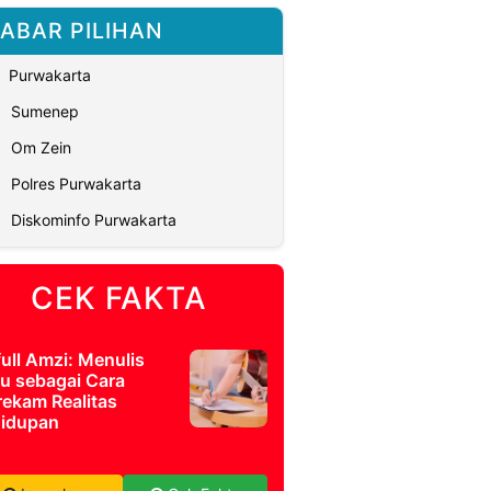
ABAR PILIHAN
Purwakarta
Sumenep
Om Zein
Polres Purwakarta
Diskominfo Purwakarta
CEK FAKTA
full Amzi: Menulis
u sebagai Cara
ekam Realitas
idupan