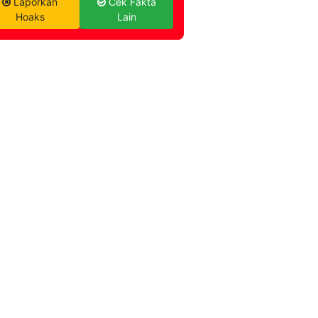
Laporkan
Cek Fakta
Hoaks
Lain