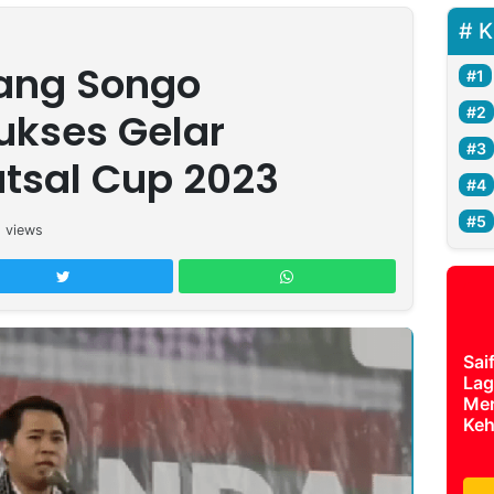
K
ang Songo
ukses Gelar
tsal Cup 2023
5
views
Sai
Lag
Mer
Keh