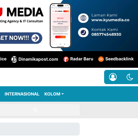
tice
Radar Baru
Seedbacklink
Dinamikapost.com
INTERNASIONAL
KOLOM