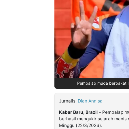
©
Kabarbaru.co
-
2026
PT.
Kabarbaru
Media
Holding
Pembalap muda berbakat In
Jurnalis:
Dian Annisa
Kabar Baru, Brazil
– Pembalap mu
berhasil mengukir sejarah manis 
Minggu (22/3/2026).