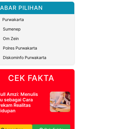
ABAR PILIHAN
Purwakarta
Sumenep
Om Zein
Polres Purwakarta
Diskominfo Purwakarta
CEK FAKTA
full Amzi: Menulis
u sebagai Cara
ekam Realitas
idupan