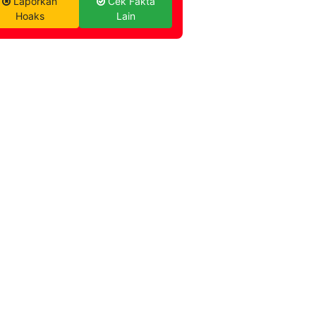
Laporkan
Cek Fakta
Hoaks
Lain