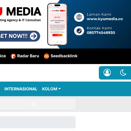
ice
Radar Baru
Seedbacklink
INTERNASIONAL
KOLOM