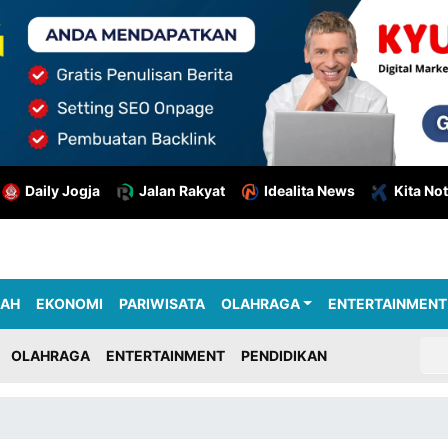
Daily Jogja
Jalan Rakyat
Idealita News
Kita Not
RAH
EKONOMI
PARIWISATA
OLAHRAGA
ENTERTAINMENT
OLAHRAGA
ENTERTAINMENT
PENDIDIKAN