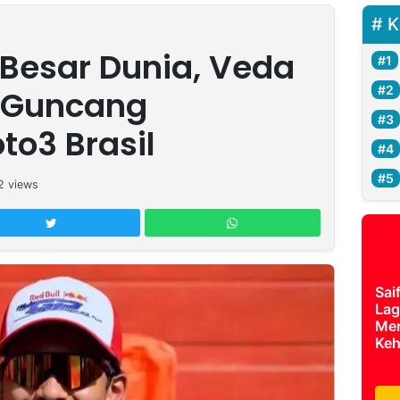
K
Besar Dunia, Veda
 Guncang
o3 Brasil
2
views
Sai
Lag
Mer
Keh