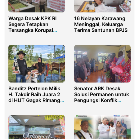
Warga Desak KPK RI
16 Nelayan Karawang
Segera Tetapkan
Meninggal, Keluarga
Tersangka Korupsi
Terima Santunan BPJS
RSUD Tigaraksa
Senator ARK Desak
Banditz Pertelon Milik
Solusi Permanen untuk
H. Takdir Raih Juara 2
Pengungsi Konflik
di HUT Gagak Rimang
Maybrat
ke-45