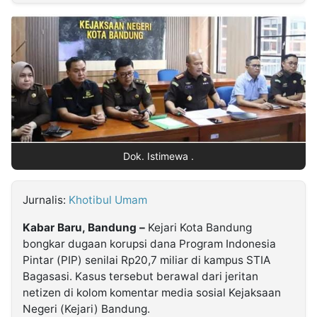
MULTIMEDIA
INDONESIA
Partner
Insight
Suara
Lens
Daily
Jalan
Idealita
Kita
Dinamikapost.com
Radar
Seedbacklink
NTB
Time
IDN
Jogja
Rakyat
News
Notice
Baru
Follow
Dok. Istimewa .
Kabarbaru
Jurnalis:
Khotibul Umam
Kabar Baru, Bandung –
Kejari Kota Bandung
bongkar dugaan korupsi dana Program Indonesia
Pintar (PIP) senilai Rp20,7 miliar di kampus STIA
Bagasasi. Kasus tersebut berawal dari jeritan
netizen di kolom komentar media sosial Kejaksaan
Negeri (Kejari) Bandung.