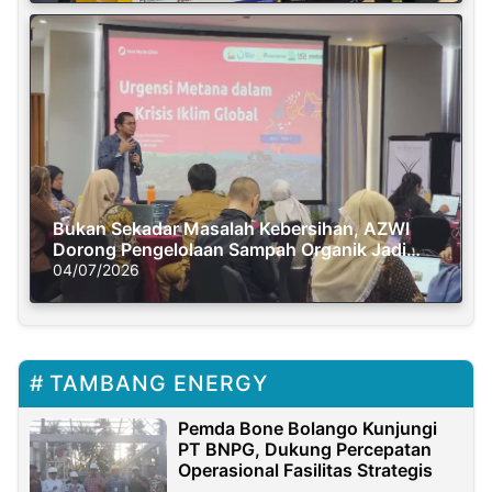
Bukan Sekadar Masalah Kebersihan, AZWI
Dorong Pengelolaan Sampah Organik Jadi
Solusi Krisis Iklim
04/07/2026
TAMBANG ENERGY
Pemda Bone Bolango Kunjungi
PT BNPG, Dukung Percepatan
Operasional Fasilitas Strategis