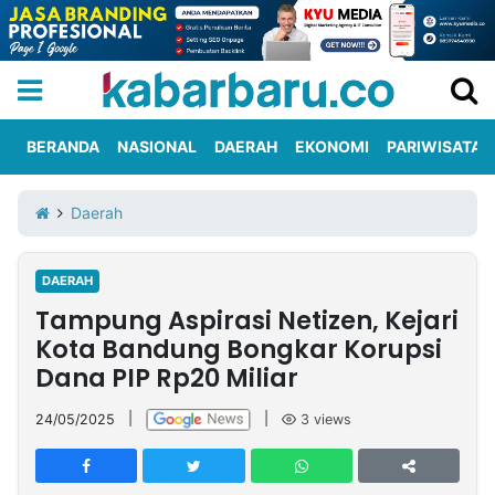
BERANDA
NASIONAL
DAERAH
EKONOMI
PARIWISATA
Informasi
KabarbaruTV
Kirim
Tentang
Daerah
Iklan
Berita
Kami
DAERAH
Berita
Tampung Aspirasi Netizen, Kejari
Nasional
International
Olahraga
Entertainment
Daerah
Pariwisata
Kuliner
Kolom
Kota Bandung Bongkar Korupsi
Dana PIP Rp20 Miliar
Network
24/05/2025
|
|
3
views
PT
TREETAN