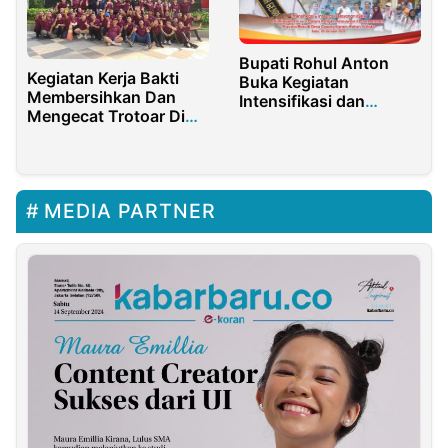
Bupati Rohul Anton
Kegiatan Kerja Bakti
Buka Kegiatan
Membersihkan Dan
Intensifikasi dan
Mengecat Trotoar Di
Integrasi Pelayanan
Sekitar Oakwood Hotel
KBKR
& Residence Surabaya
MEDIA PARTNER