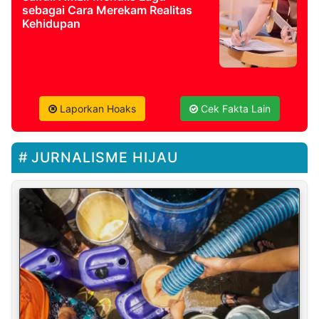
sebagai Cara Merekam Realitas
Kehidupan
Laporkan Hoaks
Cek Fakta Lain
JURNALISME HIJAU