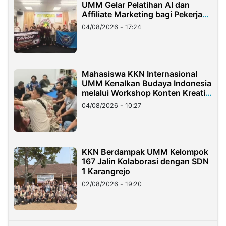
UMM Gelar Pelatihan AI dan
Affiliate Marketing bagi Pekerja
Migran Indonesia di Taiwan
04/08/2026 - 17:24
Mahasiswa KKN Internasional
UMM Kenalkan Budaya Indonesia
melalui Workshop Konten Kreatif
di Taiwan
04/08/2026 - 10:27
KKN Berdampak UMM Kelompok
167 Jalin Kolaborasi dengan SDN
1 Karangrejo
02/08/2026 - 19:20