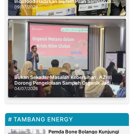
Indofood Hadirkan Sistem Pilah Sampah di
Semasa Piknik
09/07/2026
Bukan Sekadar Masalah Kebersihan, AZWI
Dorong Pengelolaan Sampah Organik Jadi
Solusi Krisis Iklim
04/07/2026
TAMBANG ENERGY
Pemda Bone Bolango Kunjungi