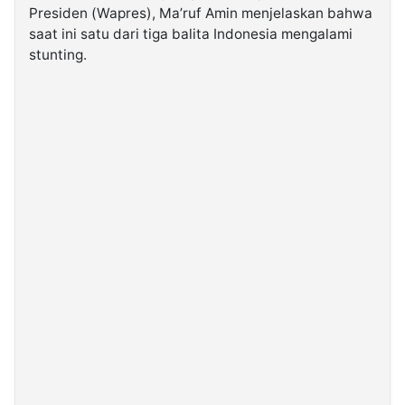
Presiden (Wapres), Ma’ruf Amin menjelaskan bahwa
saat ini satu dari tiga balita Indonesia mengalami
©
stunting.
Kabarbaru.co
-
2026
PT.
Kabarbaru
Media
Holding