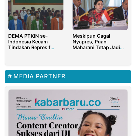
Meskipun Gagal
DEMA PTKIN se-
Nyapres, Puan
Indonesia Kecam
Maharani Tetap Jadi
Tindakan Represif
Kesayangan Jokowi
Terhadap Mahasiswa di
UIN Makassar dan UIN
Jember
MEDIA PARTNER