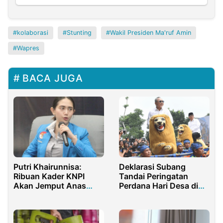
kolaborasi
Stunting
Wakil Presiden Ma'ruf Amin
Wapres
BACA JUGA
Putri Khairunnisa:
Deklarasi Subang
Ribuan Kader KNPI
Tandai Peringatan
Akan Jemput Anas
Perdana Hari Desa di
Urbaningrum
Subang