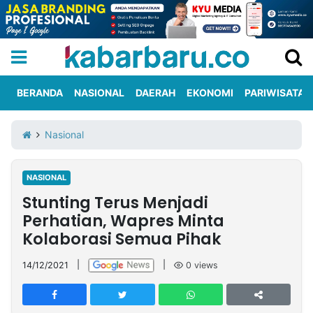
BERANDA
NASIONAL
DAERAH
EKONOMI
PARIWISATA
Informasi
KabarbaruTV
Kirim
Tentang
Nasional
Iklan
Berita
Kami
NASIONAL
Berita
Stunting Terus Menjadi
Nasional
International
Olahraga
Entertainment
Daerah
Pariwisata
Kuliner
Kolom
Perhatian, Wapres Minta
Kolaborasi Semua Pihak
Network
14/12/2021
|
|
0
views
PT
TREETAN