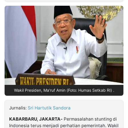
MULTIMEDIA
INDONESIA
Partner
Insight
Suara
Lens
Daily
Jalan
Idealita
Kita
Dinamikapost.com
Radar
Seedbacklink
NTB
Time
IDN
Jogja
Rakyat
News
Notice
Baru
Follow
Kabarbaru
Wakil Presiden, Ma'ruf Amin (Foto: Humas Setkab RI) .
Jurnalis:
Sri Hartutik Sandora
KABARBARU, JAKARTA-
Permasalahan stunting di
Indonesia terus menjadi perhatian pemerintah. Wakil