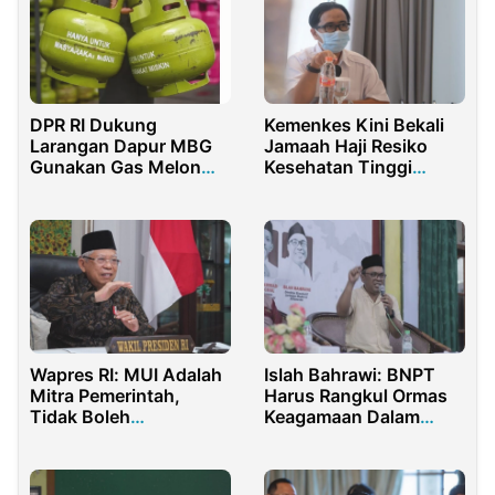
DPR RI Dukung
Kemenkes Kini Bekali
Larangan Dapur MBG
Jamaah Haji Resiko
Gunakan Gas Melon
Kesehatan Tinggi
dan MinyaKita
dengan Wristband
Islah Bahrawi: BNPT
Wapres RI: MUI Adalah
Harus Rangkul Ormas
Mitra Pemerintah,
Keagamaan Dalam
Tidak Boleh
Memberantas
Dibubarkan!
Terorisme