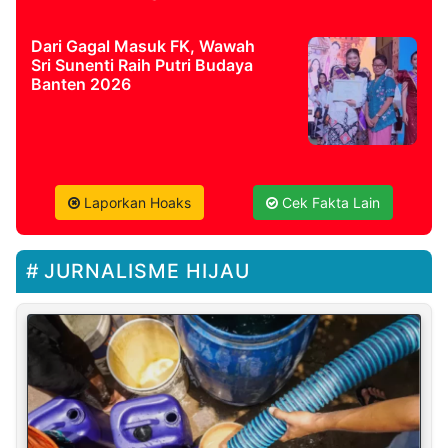
Dari Gagal Masuk FK, Wawah
Sri Sunenti Raih Putri Budaya
Banten 2026
Laporkan Hoaks
Cek Fakta Lain
JURNALISME HIJAU