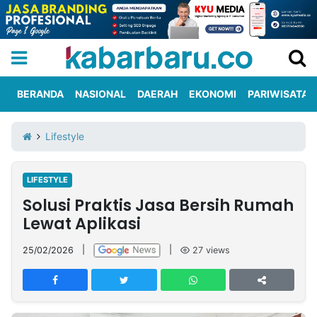
BERANDA
NASIONAL
DAERAH
EKONOMI
PARIWISATA
Informasi
KabarbaruTV
Kirim
Tentang
Lifestyle
Iklan
Berita
Kami
LIFESTYLE
Berita
Solusi Praktis Jasa Bersih Rumah
Nasional
International
Olahraga
Entertainment
Daerah
Pariwisata
Kuliner
Kolom
Lewat Aplikasi
25/02/2026
|
|
27
views
Network
PT
TREETAN