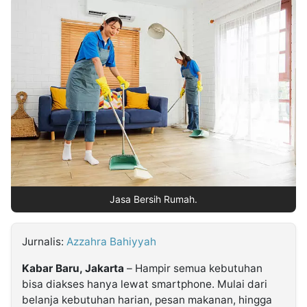
MULTIMEDIA
INDONESIA
Partner
Insight
Suara
Lens
Daily
Jalan
Idealita
Kita
Dinamikapost.com
Radar
Seedbacklink
NTB
Time
IDN
Jogja
Rakyat
News
Notice
Baru
Follow
Kabarbaru
Jasa Bersih Rumah.
Jurnalis:
Azzahra Bahiyyah
Kabar Baru, Jakarta
– Hampir semua kebutuhan
bisa diakses hanya lewat smartphone. Mulai dari
belanja kebutuhan harian, pesan makanan, hingga