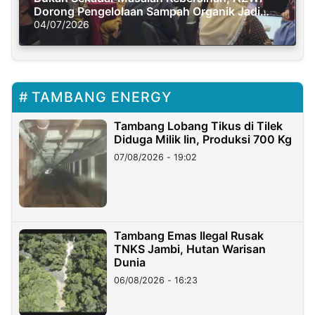
Dorong Pengelolaan Sampah Organik Jadi
Solusi Krisis Iklim
04/07/2026
TAMBANG ENERGY
Tambang Lobang Tikus di Tilek
Diduga Milik Iin, Produksi 700 Kg
07/08/2026 - 19:02
Tambang Emas Ilegal Rusak
TNKS Jambi, Hutan Warisan
Dunia
06/08/2026 - 16:23