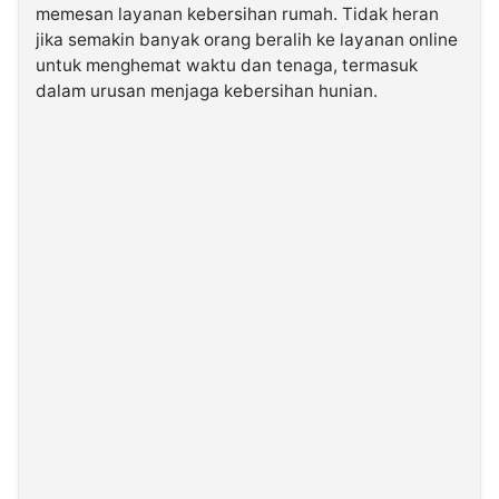
memesan layanan kebersihan rumah. Tidak heran
jika semakin banyak orang beralih ke layanan online
©
untuk menghemat waktu dan tenaga, termasuk
Kabarbaru.co
-
dalam urusan menjaga kebersihan hunian.
2026
PT.
Kabarbaru
Media
Holding