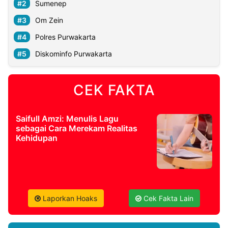
Sumenep
Om Zein
Polres Purwakarta
Diskominfo Purwakarta
CEK FAKTA
Saifull Amzi: Menulis Lagu
sebagai Cara Merekam Realitas
Kehidupan
Laporkan Hoaks
Cek Fakta Lain