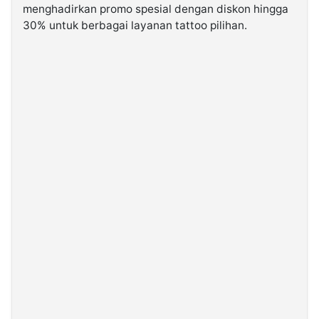
menghadirkan promo spesial dengan diskon hingga
30% untuk berbagai layanan tattoo pilihan.
©
Kabarbaru.co
-
2026
PT.
Kabarbaru
Media
Holding