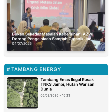
Bukan Sekadar Masalah Kebersihan, AZWI
Dorong Pengelolaan Sampah Organik Jadi
Solusi Krisis Iklim
04/07/2026
TAMBANG ENERGY
Tambang Emas Ilegal Rusak
TNKS Jambi, Hutan Warisan
Dunia
06/08/2026 - 16:23