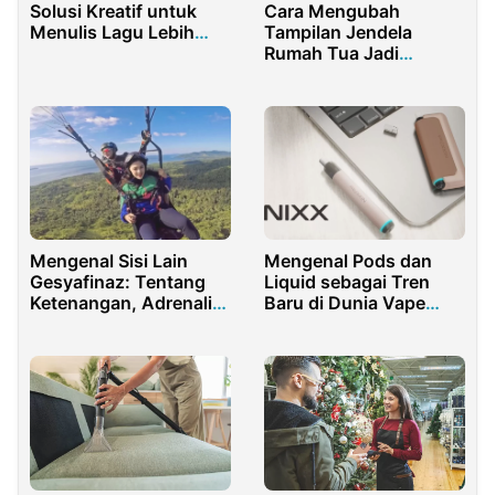
Cara Mengubah
Solusi Kreatif untuk
Tampilan Jendela
Menulis Lagu Lebih
Rumah Tua Jadi
Mudah dan Personal
Modern Tanpa Biaya
Mahal
Mengenal Sisi Lain
Mengenal Pods dan
Gesyafinaz: Tentang
Liquid sebagai Tren
Ketenangan, Adrenalin,
Baru di Dunia Vape
dan Keberanian
Anak Muda
Menantang Diri