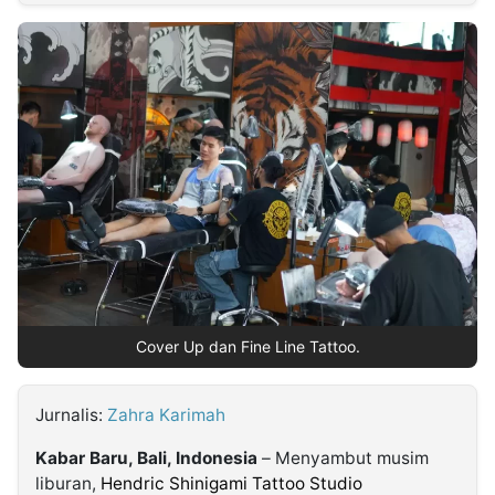
MULTIMEDIA
INDONESIA
Partner
Insight
Suara
Lens
Daily
Jalan
Idealita
Kita
Radar
Seedbacklink
NTB
Time
IDN
Jogja
Rakyat
News
Notice
Baru
Follow
Kabarbaru
Cover Up dan Fine Line Tattoo.
Jurnalis:
Zahra Karimah
Kabar Baru, Bali, Indonesia
– Menyambut musim
liburan,
Hendric Shinigami Tattoo Studio