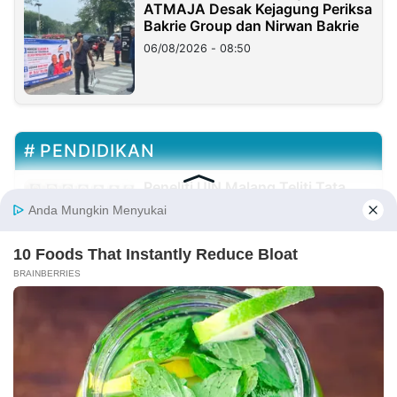
ATMAJA Desak Kejagung Periksa
Bakrie Group dan Nirwan Bakrie
06/08/2026 - 08:50
PENDIDIKAN
Peneliti UIN Malang Teliti Tata
Kelola Lahan Pesantren di
Martapura
07/08/2026 - 22:01
Ketua MPK Labschool Ciracas
Tembus 100 Pemimpin Muda
Terbaik Indonesia
05/08/2026 - 15:49