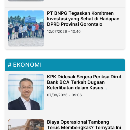
PT BNPG Tegaskan Komitmen
Investasi yang Sehat di Hadapan
DPRD Provinsi Gorontalo
12/07/2026 - 10:40
EKONOMI
KPK Didesak Segera Periksa Dirut
Bank BCA Terkait Dugaan
Keterlibatan dalam Kasus
Hilangnya Dana Nasabah Rp2,58
07/08/2026 - 09:06
Miliar
Biaya Operasional Tambang
Terus Membengkak? Ternyata Ini