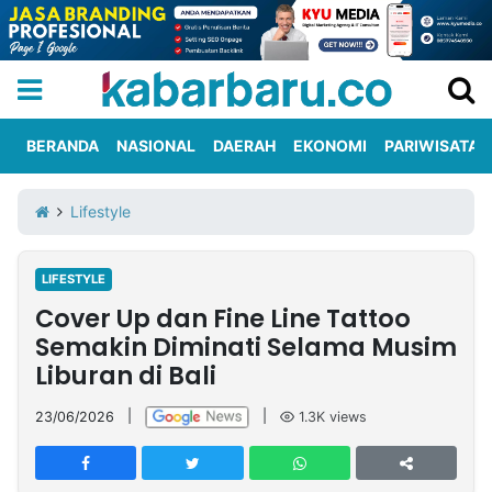
BERANDA
NASIONAL
DAERAH
EKONOMI
PARIWISATA
Informasi
KabarbaruTV
Kirim
Tentang
Lifestyle
Iklan
Berita
Kami
LIFESTYLE
Berita
Cover Up dan Fine Line Tattoo
Nasional
International
Olahraga
Entertainment
Daerah
Pariwisata
Kuliner
Kolom
Semakin Diminati Selama Musim
Liburan di Bali
Network
23/06/2026
|
|
1.3K
views
PT
TREETAN