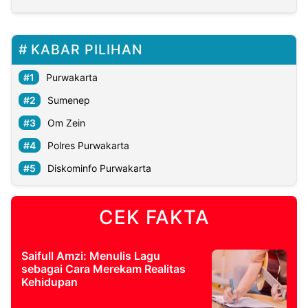
KABAR PILIHAN
Purwakarta
Sumenep
Om Zein
Polres Purwakarta
Diskominfo Purwakarta
CEK FAKTA
Saifull Amzi: Menulis Lagu
sebagai Cara Merekam Realitas
Kehidupan