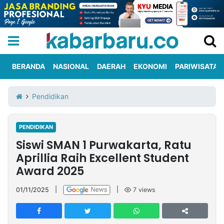
BERANDA
NASIONAL
DAERAH
EKONOMI
PARIWISATA
Informasi
KabarbaruTV
Kirim
Tentang
Pendidikan
Iklan
Berita
Kami
PENDIDIKAN
Berita
Siswi SMAN 1 Purwakarta, Ratu
Nasional
International
Olahraga
Entertainment
Daerah
Pariwisata
Kuliner
Kolom
Aprillia Raih Excellent Student
Award 2025
Network
01/11/2025
|
|
7
views
PT
TREETAN