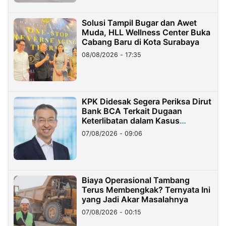
Solusi Tampil Bugar dan Awet
Muda, HLL Wellness Center Buka
Cabang Baru di Kota Surabaya
08/08/2026 - 17:35
KPK Didesak Segera Periksa Dirut
Bank BCA Terkait Dugaan
Keterlibatan dalam Kasus
Hilangnya Dana Nasabah Rp2,58
07/08/2026 - 09:06
Miliar
Biaya Operasional Tambang
Terus Membengkak? Ternyata Ini
yang Jadi Akar Masalahnya
07/08/2026 - 00:15