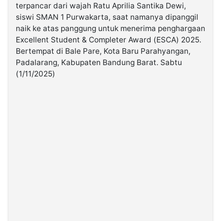
terpancar dari wajah Ratu Aprilia Santika Dewi,
siswi SMAN 1 Purwakarta, saat namanya dipanggil
©
naik ke atas panggung untuk menerima penghargaan
Kabarbaru.co
-
Excellent Student & Completer Award (ESCA) 2025.
2026
Bertempat di Bale Pare, Kota Baru Parahyangan,
Padalarang, Kabupaten Bandung Barat. Sabtu
PT.
(1/11/2025)
Kabarbaru
Media
Holding