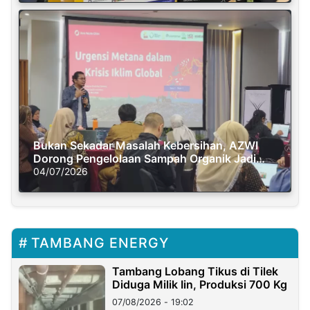
Bukan Sekadar Masalah Kebersihan, AZWI
Dorong Pengelolaan Sampah Organik Jadi
Solusi Krisis Iklim
04/07/2026
TAMBANG ENERGY
Tambang Lobang Tikus di Tilek
Diduga Milik Iin, Produksi 700 Kg
07/08/2026 - 19:02