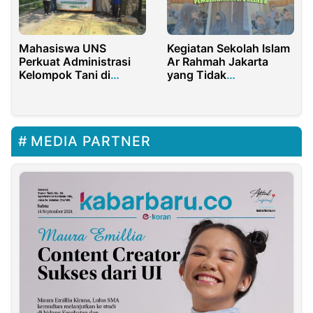
Mahasiswa UNS
Kegiatan Sekolah Islam
Perkuat Administrasi
Ar Rahmah Jakarta
Kelompok Tani di
yang Tidak
Karangmalang Sragen
Membosankan:
Mewujudkan Generasi
Shaleh, ‘Alim, dan
Mandiri
MEDIA PARTNER