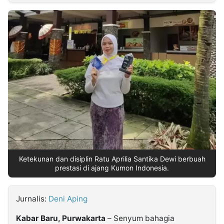
MULTIMEDIA
INDONESIA
Partner
Insight
Suara
Lens
Daily
Jalan
Idealita
Kita
Dinamikapost.com
Radar
Seedbacklink
NTB
Time
IDN
Jogja
Rakyat
News
Notice
Baru
Follow
Kabarbaru
Ketekunan dan disiplin Ratu Aprilia Santika Dewi berbuah
prestasi di ajang Kumon Indonesia.
Jurnalis:
Deni Aping
Kabar Baru, Purwakarta
– Senyum bahagia