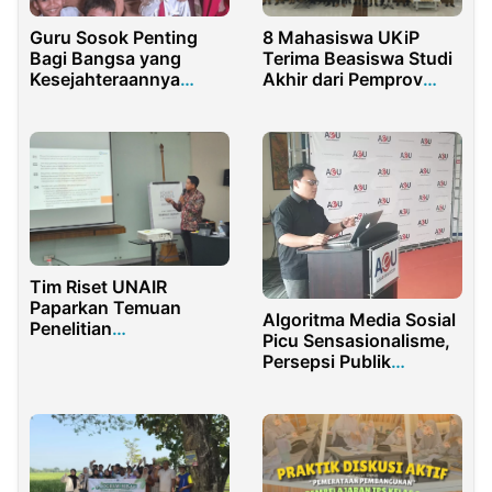
Guru Sosok Penting
8 Mahasiswa UKiP
Bagi Bangsa yang
Terima Beasiswa Studi
Kesejahteraannya
Akhir dari Pemprov
Diabaikan
PBD, Ini Komitmen
Rektor
Tim Riset UNAIR
Paparkan Temuan
Algoritma Media Sosial
Penelitian
Picu Sensasionalisme,
Pemberdayaan
Persepsi Publik
Perempuan di
Terhadap Krisis Dunia
Indonesia, Soroti
Otonomi dan Akses
Sumber Daya sebagai
Tantangan Utama