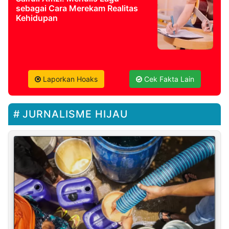
sebagai Cara Merekam Realitas
Kehidupan
Laporkan Hoaks
Cek Fakta Lain
JURNALISME HIJAU