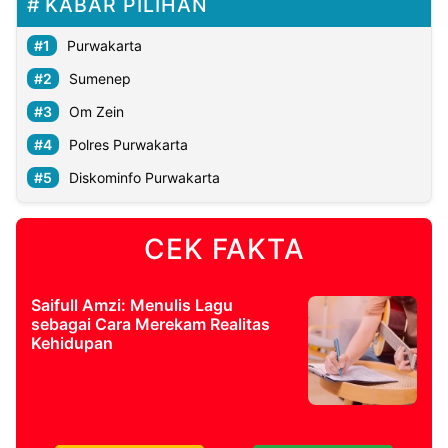
KABAR PILIHAN
Purwakarta
Sumenep
Om Zein
Polres Purwakarta
Diskominfo Purwakarta
CEK FAKTA
Saifull Amzi: Menulis Lagu
sebagai Cara Merekam Realitas
Kehidupan