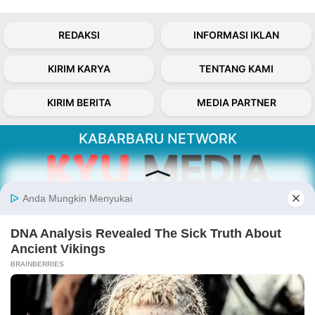
REDAKSI
INFORMASI IKLAN
KIRIM KARYA
TENTANG KAMI
KIRIM BERITA
MEDIA PARTNER
KABARBARU NETWORK
About Our Kabarbaru.co
Kabarbaru.co menyajikan berita aktual dan
inspiratif dari sudut pandang berbaik sangka
serta terverifikasi dari sumber yang tepat.
Follow Kabarbaru