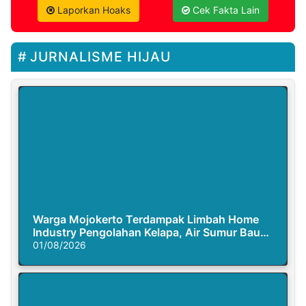
Laporkan Hoaks
Cek Fakta Lain
JURNALISME HIJAU
Warga Mojokerto Terdampak Limbah Home
Industry Pengolahan Kelapa, Air Sumur Bau
Busuk
01/08/2026