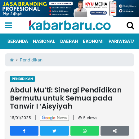
BERANDA
NASIONAL
DAERAH
EKONOMI
PARIWISATA
Informasi
KabarbaruTV
Kirim
Tentang
Pendidikan
Iklan
Berita
Kami
PENDIDIKAN
Berita
Abdul Mu’ti: Sinergi Pendidikan
Nasional
International
Olahraga
Entertainment
Daerah
Pariwisata
Kuliner
Kolom
Bermutu untuk Semua pada
Tanwir I ‘Aisyiyah
Network
16/01/2025
|
|
5
views
PT
TREETAN