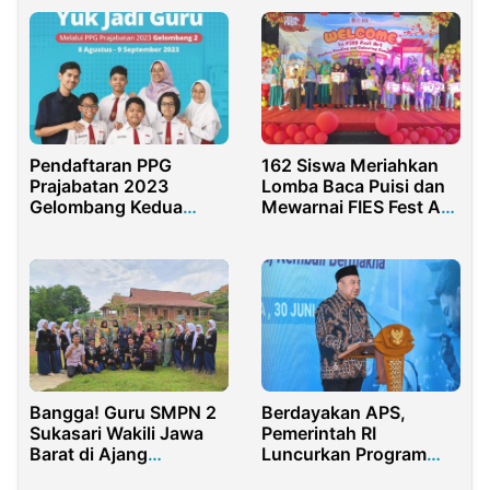
Pendaftaran PPG
162 Siswa Meriahkan
Prajabatan 2023
Lomba Baca Puisi dan
Gelombang Kedua
Mewarnai FIES Fest Art
Sudah Dibuka
2025
Bangga! Guru SMPN 2
Berdayakan APS,
Sukasari Wakili Jawa
Pemerintah RI
Barat di Ajang
Luncurkan Program
Bergengsi Nasional
Pendidikan Wirausaha