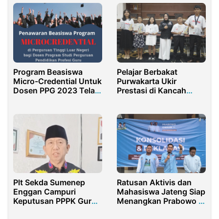
Program Beasiswa
Pelajar Berbakat
Micro-Credential Untuk
Purwakarta Ukir
Dosen PPG 2023 Telah
Prestasi di Kancah
Dibuka
Dunia, Ketua DPRD
Diminta Perhatian Lebih
Plt Sekda Sumenep
Ratusan Aktivis dan
Enggan Campuri
Mahasiswa Jateng Siap
Keputusan PPPK Guru
Menangkan Prabowo –
Honorer
Gibran