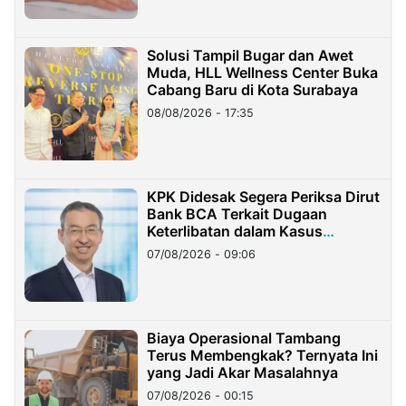
Solusi Tampil Bugar dan Awet
Muda, HLL Wellness Center Buka
Cabang Baru di Kota Surabaya
08/08/2026 - 17:35
KPK Didesak Segera Periksa Dirut
Bank BCA Terkait Dugaan
Keterlibatan dalam Kasus
Hilangnya Dana Nasabah Rp2,58
07/08/2026 - 09:06
Miliar
Biaya Operasional Tambang
Terus Membengkak? Ternyata Ini
yang Jadi Akar Masalahnya
07/08/2026 - 00:15