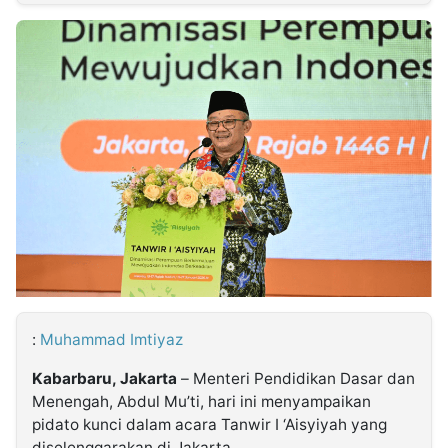
MULTIMEDIA
INDONESIA
Partner
Insight
Suara
Lens
Daily
Jalan
Idealita
Kita
Dinamikapost.com
Radar
Seedbacklink
NTB
Time
IDN
Jogja
Rakyat
News
Notice
Baru
Follow
Kabarbaru
:
Muhammad Imtiyaz
Kabarbaru, Jakarta
– Menteri Pendidikan Dasar dan
Menengah, Abdul Mu’ti, hari ini menyampaikan
pidato kunci dalam acara Tanwir I ‘Aisyiyah yang
diselenggarakan di Jakarta.