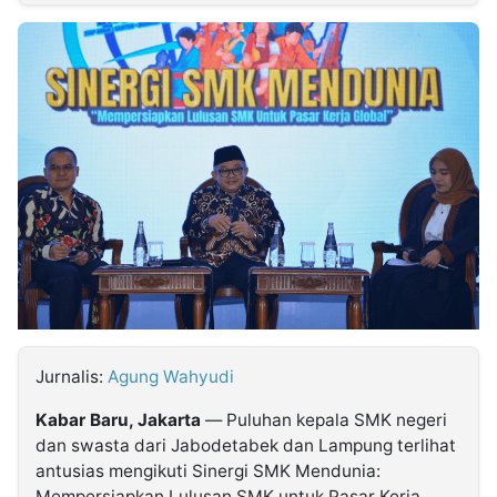
MULTIMEDIA
INDONESIA
Partner
Insight
Suara
Lens
Daily
Jalan
Idealita
Kita
Dinamikapost.com
Radar
Seedbacklink
NTB
Time
IDN
Jogja
Rakyat
News
Notice
Baru
Follow
Kabarbaru
Jurnalis:
Agung Wahyudi
Kabar Baru, Jakarta
— Puluhan kepala SMK negeri
dan swasta dari Jabodetabek dan Lampung terlihat
antusias mengikuti Sinergi SMK Mendunia:
Mempersiapkan Lulusan SMK untuk Pasar Kerja