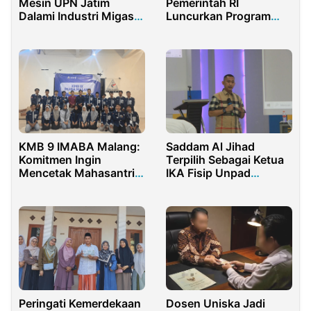
Mesin UPN Jatim
Pemerintah RI
Dalami Industri Migas
Luncurkan Program
di Cepu
Pendidikan Wirausaha
KMB 9 IMABA Malang:
Saddam Al Jihad
Komitmen Ingin
Terpilih Sebagai Ketua
Mencetak Mahasantri
IKA Fisip Unpad
Berintegritas di Era
Periode 2023-2027
Modern
Peringati Kemerdekaan
Dosen Uniska Jadi