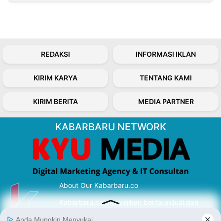
REDAKSI
INFORMASI IKLAN
KIRIM KARYA
TENTANG KAMI
KIRIM BERITA
MEDIA PARTNER
KABARBARU NETWORK
About Our Kabarbaru.co
Kabarbaru.co menyajikan berita aktual dan
inspiratif dari sudut pandang berbaik sangka
serta terverifikasi dari sumber yang tepat.