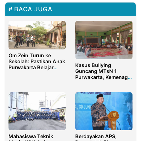
BACA JUGA
Om Zein Turun ke
Sekolah: Pastikan Anak
Kasus Bullying
Purwakarta Belajar
Guncang MTsN 1
dengan Nyaman
Purwakarta, Kemenag
Lakukan
Pendampingan dan
Islah di Asrama
Mahasiswa Teknik
Berdayakan APS,