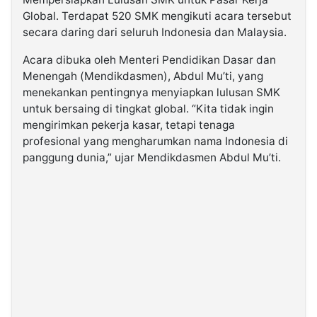
Global. Terdapat 520 SMK mengikuti acara tersebut
secara daring dari seluruh Indonesia dan Malaysia.
©
Kabarbaru.co
-
Acara dibuka oleh Menteri Pendidikan Dasar dan
2026
Menengah (Mendikdasmen), Abdul Mu’ti, yang
menekankan pentingnya menyiapkan lulusan SMK
PT.
untuk bersaing di tingkat global. “Kita tidak ingin
Kabarbaru
Media
mengirimkan pekerja kasar, tetapi tenaga
Holding
profesional yang mengharumkan nama Indonesia di
panggung dunia,” ujar Mendikdasmen Abdul Mu’ti.