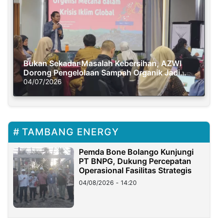
Bukan Sekadar Masalah Kebersihan, AZWI
Dorong Pengelolaan Sampah Organik Jadi
Solusi Krisis Iklim
04/07/2026
TAMBANG ENERGY
Pemda Bone Bolango Kunjungi
PT BNPG, Dukung Percepatan
Operasional Fasilitas Strategis
04/08/2026 - 14:20