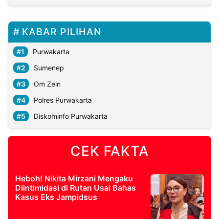
KABAR PILIHAN
Purwakarta
Sumenep
Om Zein
Polres Purwakarta
Diskominfo Purwakarta
CEK FAKTA
Heboh! Nikita Mirzani Mengaku
Diintimidasi di Rutan Usai Bahas
Kasus Eks Jampidsus