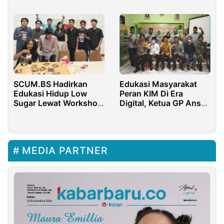
KPU Jatim
SCUM.BS Hadirkan
Edukasi Masyarakat
Edukasi Hidup Low
Peran KIM Di Era
Sugar Lewat Workshop
Digital, Ketua GP Ansor
Gingerbread di UNS
pasuruan : Pengurus
Harus Solid
MEDIA PARTNER