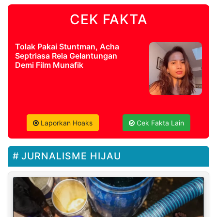
CEK FAKTA
Tolak Pakai Stuntman, Acha
Septriasa Rela Gelantungan
Demi Film Munafik
Laporkan Hoaks
Cek Fakta Lain
JURNALISME HIJAU