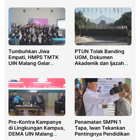
PTUN Tolak Banding
Tumbuhkan Jiwa
UGM, Dokumen
Empati, HMPS TMTK
Akademik dan Ijazah
UIN Malang Gelar
Jokowi Wajib Dibuka ke
CONE
Publik
Pro-Kontra Kampanye
Penamatan SMPN 1
di Lingkungan Kampus,
Tapa, Iwan Tekankan
DEMA UIN Malang
Pentingnya Pendidikan
Gelar Seminar Bersama