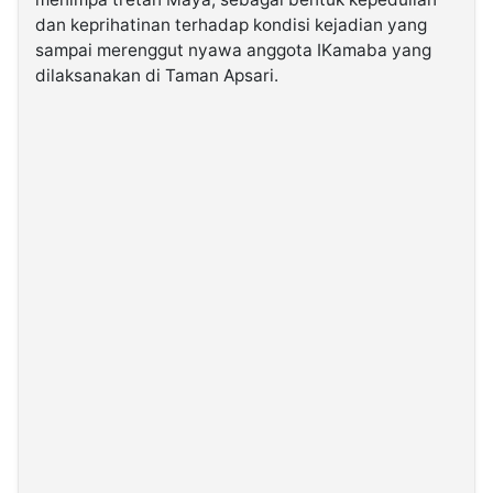
dan keprihatinan terhadap kondisi kejadian yang
sampai merenggut nyawa anggota IKamaba yang
©
Kabarbaru.co
dilaksanakan di Taman Apsari.
-
2026
PT.
Kabarbaru
Media
Holding