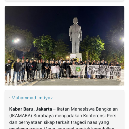
MULTIMEDIA
INDONESIA
Partner
Insight
Suara
Lens
Daily
Jalan
Idealita
Kita
Dinamikapost.com
Radar
Seedbacklink
NTB
Time
IDN
Jogja
Rakyat
News
Notice
Baru
Follow
Kabarbaru
:
Muhammad Imtiyaz
Kabar Baru, Jakarta
– Ikatan Mahasiswa Bangkalan
(IKAMABA) Surabaya mengadakan Konferensi Pers
dan pernyataan sikap terkait tragedi naas yang
menimpa tretan Maya, sebagai bentuk kepedulian