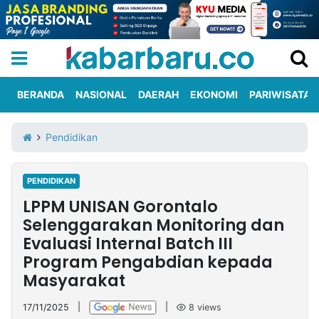
BERANDA
NASIONAL
DAERAH
EKONOMI
PARIWISATA
Informasi
KabarbaruTV
Kirim
Tentang
Pendidikan
Iklan
Berita
Kami
PENDIDIKAN
Berita
LPPM UNISAN Gorontalo
Nasional
International
Olahraga
Entertainment
Daerah
Pariwisata
Kuliner
Kolom
Selenggarakan Monitoring dan
Evaluasi Internal Batch III
Program Pengabdian kepada
Network
Masyarakat
PT
TREETAN
17/11/2025
|
|
8
views