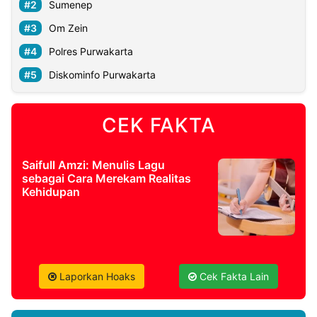
Sumenep
Om Zein
Polres Purwakarta
Diskominfo Purwakarta
CEK FAKTA
Saifull Amzi: Menulis Lagu
sebagai Cara Merekam Realitas
Kehidupan
Laporkan Hoaks
Cek Fakta Lain