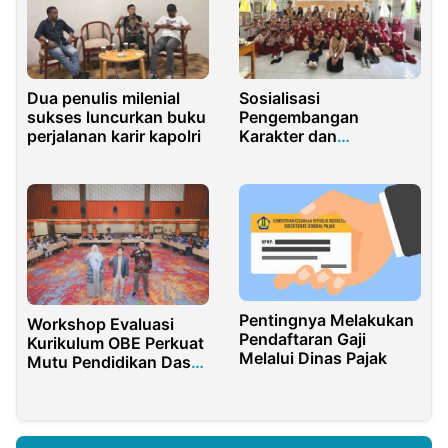
Dua penulis milenial
Sosialisasi
sukses luncurkan buku
Pengembangan
perjalanan karir kapolri
Karakter dan
Pencegahan Bullying di
SDN Limboto Barat
Pentingnya Melakukan
Workshop Evaluasi
Pendaftaran Gaji
Kurikulum OBE Perkuat
Melalui Dinas Pajak
Mutu Pendidikan Dasar
PGSD dan PGMI