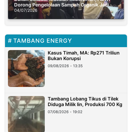
Dorong Pengelolaan Sampah Organik Jadi
Solusi Krisis Iklim
04/07/2026
TAMBANG ENERGY
Kasus Timah, MA: Rp271 Triliun
Bukan Korupsi
09/08/2026 - 13:35
Tambang Lobang Tikus di Tilek
Diduga Milik Iin, Produksi 700 Kg
07/08/2026 - 19:02