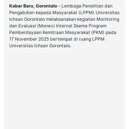
Kabar Baru, Gorontalo
– Lembaga Penelitian dan
Pengabdian kepada Masyarakat (LPPM) Universitas
©
Kabarbaru.co
Ichsan Gorontalo melaksanakan kegiatan Monitoring
-
2026
dan Evaluasi (Monev) Internal Skema Program
Pemberdayaan Kemitraan Masyarakat (PKM) pada
17 November 2025 bertempat di ruang LPPM
PT.
Kabarbaru
Universitas Ichsan Gorontalo.
Media
Holding