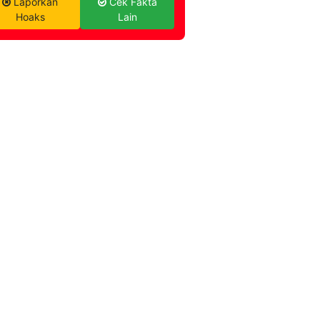
Laporkan
Cek Fakta
Hoaks
Lain