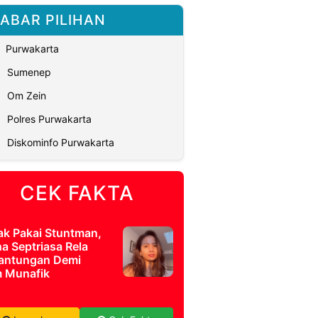
ABAR PILIHAN
Purwakarta
Sumenep
Om Zein
Polres Purwakarta
Diskominfo Purwakarta
CEK FAKTA
ak Pakai Stuntman,
a Septriasa Rela
antungan Demi
m Munafik