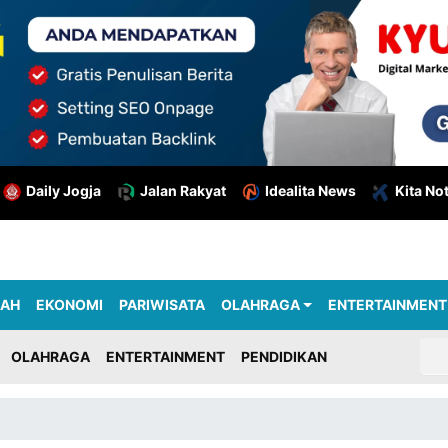
Daily Jogja
Jalan Rakyat
Idealita News
Kita No
RAH
EKONOMI
PARIWISATA
OLAHRAGA
ENTERTAINMENT
OLAHRAGA
ENTERTAINMENT
PENDIDIKAN