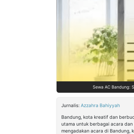
©
Kabarbaru.co
-
2026
PT.
Kabarbaru
Media
Holding
Sewa AC Bandung: So
Jurnalis:
Azzahra Bahiyyah
Bandung, kota kreatif dan berbud
utama untuk berbagai acara dan 
mengadakan acara di Bandung, k