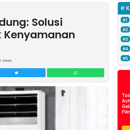
K
ung: Solusi
uk Kenyamanan
4
views
Tol
Ach
Gel
Fil