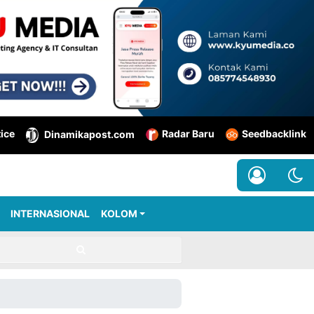
tice
Radar Baru
Seedbacklink
Dinamikapost.com
INTERNASIONAL
KOLOM