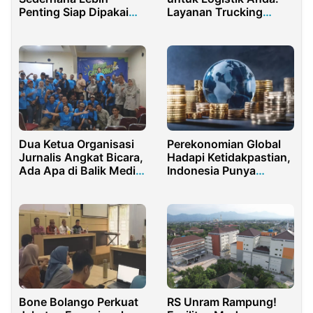
Layanan Trucking
Penting Siap Dipakai
Charter CDD, Fuso, &
Daripada Mewah
WB Menjangkau
Nusantara
Dua Ketua Organisasi
Perekonomian Global
Jurnalis Angkat Bicara,
Hadapi Ketidakpastian,
Ada Apa di Balik Media
Indonesia Punya
Gathering 2024?
Peluang dan Tantangan
Besar
Bone Bolango Perkuat
RS Unram Rampung!