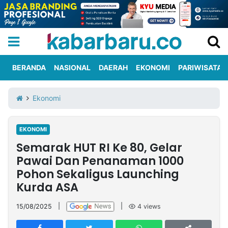
BERANDA
NASIONAL
DAERAH
EKONOMI
PARIWISATA
Informasi
KabarbaruTV
Kirim
Tentang
Ekonomi
Iklan
Berita
Kami
EKONOMI
Berita
Semarak HUT RI Ke 80, Gelar
Nasional
International
Olahraga
Entertainment
Daerah
Pariwisata
Kuliner
Kolom
Pawai Dan Penanaman 1000
Pohon Sekaligus Launching
Kurda ASA
Network
15/08/2025
|
|
4
views
PT
TREETAN