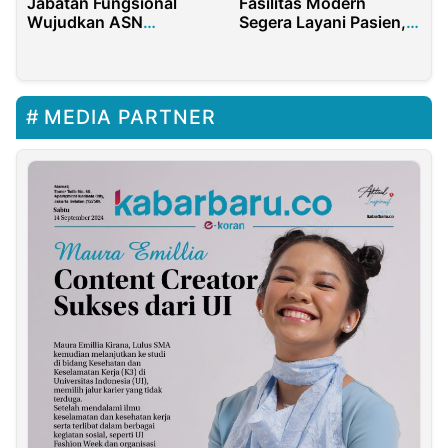
Jabatan Fungsional
Fasilitas Modern
Wujudkan ASN
Segera Layani Pasien,
Profesional Berdaya
Proses Serah Terima
Saing Nasional Maju
Dimulai
MEDIA PARTNER