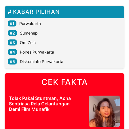
KABAR PILIHAN
Purwakarta
Sumenep
Om Zein
Polres Purwakarta
Diskominfo Purwakarta
CEK FAKTA
Tolak Pakai Stuntman, Acha
Septriasa Rela Gelantungan
Demi Film Munafik