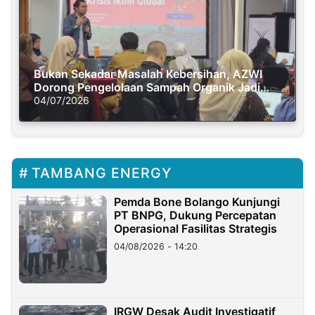
Bukan Sekadar Masalah Kebersihan, AZWI
Dorong Pengelolaan Sampah Organik Jadi
Solusi Krisis Iklim
04/07/2026
TAMBANG ENERGY
Pemda Bone Bolango Kunjungi
PT BNPG, Dukung Percepatan
Operasional Fasilitas Strategis
04/08/2026 - 14:20
IRGW Desak Audit Investigatif