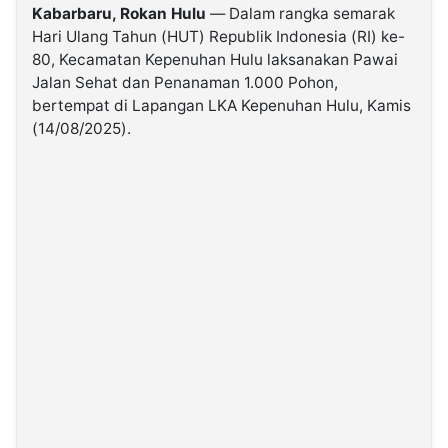
Kabarbaru, Rokan Hulu
— Dalam rangka semarak
Hari Ulang Tahun (HUT) Republik Indonesia (RI) ke-
©
80, Kecamatan Kepenuhan Hulu laksanakan Pawai
Kabarbaru.co
-
Jalan Sehat dan Penanaman 1.000 Pohon,
2026
bertempat di Lapangan LKA Kepenuhan Hulu, Kamis
(14/08/2025).
PT.
Kabarbaru
Media
Holding