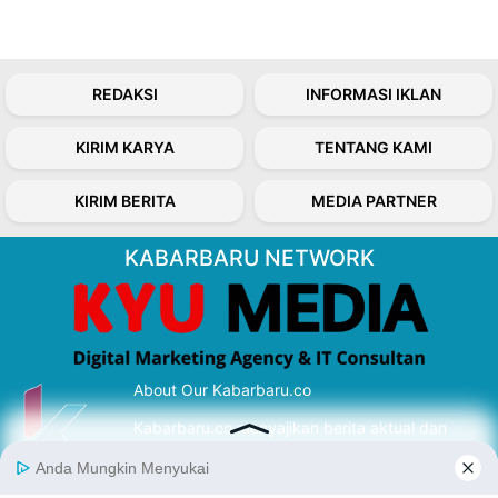
REDAKSI
INFORMASI IKLAN
KIRIM KARYA
TENTANG KAMI
KIRIM BERITA
MEDIA PARTNER
KABARBARU NETWORK
About Our Kabarbaru.co
Kabarbaru.co menyajikan berita aktual dan
inspiratif dari sudut pandang berbaik sangka
serta terverifikasi dari sumber yang tepat.