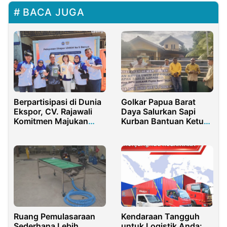
BACA JUGA
Berpartisipasi di Dunia
Golkar Papua Barat
Ekspor, CV. Rajawali
Daya Salurkan Sapi
Komitmen Majukan
Kurban Bantuan Ketum
Industri Pertanian
Bahlil Lahadalia
Kendaraan Tangguh
Ruang Pemulasaraan
untuk Logistik Anda:
Sederhana Lebih