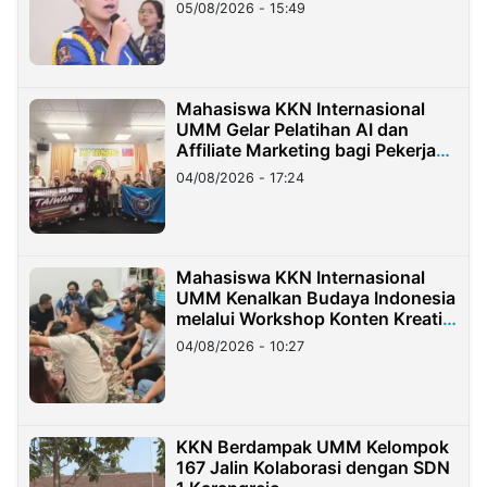
05/08/2026 - 15:49
Mahasiswa KKN Internasional
UMM Gelar Pelatihan AI dan
Affiliate Marketing bagi Pekerja
Migran Indonesia di Taiwan
04/08/2026 - 17:24
Mahasiswa KKN Internasional
UMM Kenalkan Budaya Indonesia
melalui Workshop Konten Kreatif
di Taiwan
04/08/2026 - 10:27
KKN Berdampak UMM Kelompok
167 Jalin Kolaborasi dengan SDN