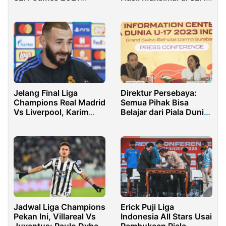
Vietnam
Games 2023
Jelang Final Liga
Direktur Persebaya:
Champions Real Madrid
Semua Pihak Bisa
Vs Liverpool, Karim
Belajar dari Piala Dunia
Benzema Tolak Hadiri
U-17 2023
Konferensi Pers
Erick Puji Liga
Jadwal Liga Champions
Indonesia All Stars Usai
Pekan Ini, Villareal Vs
Pembukaan Piala
Juventus: Paulo Dybala