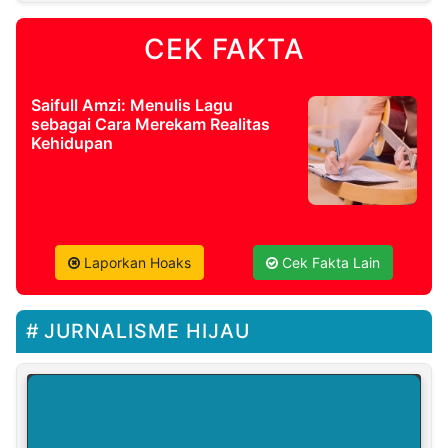
CEK FAKTA
Saifull Amzi: Menulis Lagu
sebagai Cara Merekam Realitas
Kehidupan
Laporkan Hoaks
Cek Fakta Lain
JURNALISME HIJAU