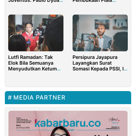
Presiden
dan Daniele Rugani
Absen!
Lutfi Ramadan: Tak
Persipura Jayapura
Elok Bila Semuanya
Layangkan Surat
Menyudutkan Ketum
Somasi Kepada PSSI, Ini
PSSI
Penyebabnya
MEDIA PARTNER