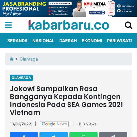
BERANDA
NASIONAL
DAERAH
EKONOMI
PARIWISATA
Informasi
KabarbaruTV
Kirim
Tentang
Olahraga
Iklan
Berita
Kami
OLAHRAGA
Berita
Jokowi Sampaikan Rasa
Nasional
International
Olahraga
Entertainment
Daerah
Pariwisata
Kuliner
Kolom
Bangganya Kepada Kontingen
Indonesia Pada SEA Games 2021
Vietnam
Network
13/06/2022
|
|
3
views
PT
TREETAN