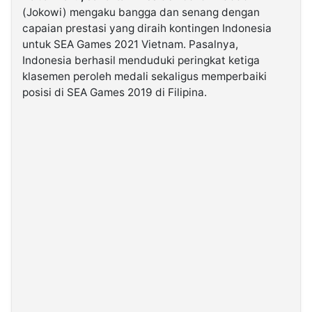
(Jokowi) mengaku bangga dan senang dengan
capaian prestasi yang diraih kontingen Indonesia
©
untuk SEA Games 2021 Vietnam. Pasalnya,
Kabarbaru.co
-
Indonesia berhasil menduduki peringkat ketiga
2026
klasemen peroleh medali sekaligus memperbaiki
posisi di SEA Games 2019 di Filipina.
PT.
Kabarbaru
Media
Holding