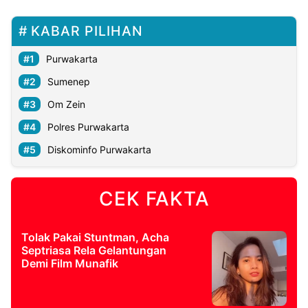
KABAR PILIHAN
Purwakarta
Sumenep
Om Zein
Polres Purwakarta
Diskominfo Purwakarta
CEK FAKTA
Tolak Pakai Stuntman, Acha
Septriasa Rela Gelantungan
Demi Film Munafik