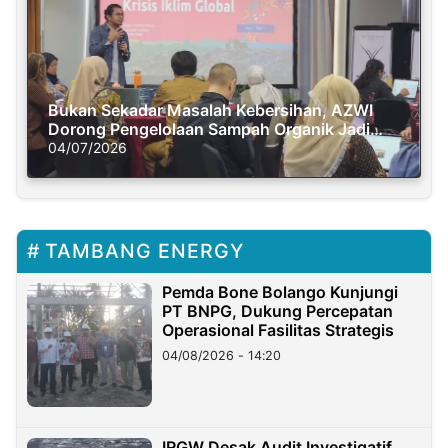
Bukan Sekadar Masalah Kebersihan, AZWI
Dorong Pengelolaan Sampah Organik Jadi
Solusi Krisis Iklim
04/07/2026
TAMBANG ENERGY
Pemda Bone Bolango Kunjungi
PT BNPG, Dukung Percepatan
Operasional Fasilitas Strategis
04/08/2026 - 14:20
IRGW Desak Audit Investigatif