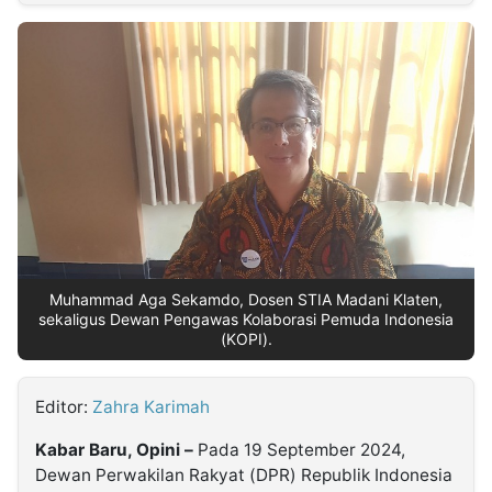
MULTIMEDIA
INDONESIA
Partner
Insight
Suara
Lens
Daily
Jalan
Idealita
Kita
Dinamikapost.com
Radar
Seedbacklink
NTB
Time
IDN
Jogja
Rakyat
News
Notice
Baru
Follow
Kabarbaru
Muhammad Aga Sekamdo, Dosen STIA Madani Klaten,
sekaligus Dewan Pengawas Kolaborasi Pemuda Indonesia
(KOPI).
Editor:
Zahra Karimah
Kabar Baru, Opini –
Pada 19 September 2024,
Dewan Perwakilan Rakyat (DPR) Republik Indonesia