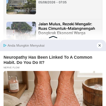
05/08/2026 - 07:05
Jalan Mulus, Rezeki Mengalir:
Ruas Cimuntuk–Malangnengah
Dongkrak Ekonomi Warga
04/08/2026 - 13:13
Skandal Investasi Stone Crusher
Rp8 Miliar: Dana Diduga Mengalir
ke Rekening Istri Bupati Luwu
Timur
01/08/2026 - 09:11
Usut TPPU Febrie Adriansyah,
Kejagung Telusuri Tujuh