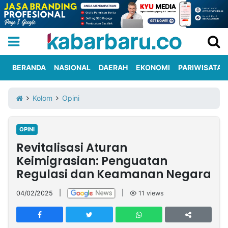
BERANDA
NASIONAL
DAERAH
EKONOMI
PARIWISATA
Informasi
KabarbaruTV
Kirim
Tentang
Kolom
Opini
Iklan
Berita
Kami
OPINI
Berita
Revitalisasi Aturan
Nasional
International
Olahraga
Entertainment
Daerah
Pariwisata
Kuliner
Kolom
Keimigrasian: Penguatan
Regulasi dan Keamanan Negara
Network
04/02/2025
|
|
11
views
PT
TREETAN