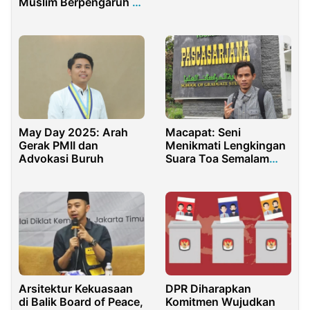
Muslim Berpengaruh di
Hukum, Keamanan
Dunia
Indonesia
May Day 2025: Arah
Macapat: Seni
Gerak PMII dan
Menikmati Lengkingan
Advokasi Buruh
Suara Toa Semalam
Suntuk
Arsitektur Kekuasaan
DPR Diharapkan
di Balik Board of Peace,
Komitmen Wujudkan