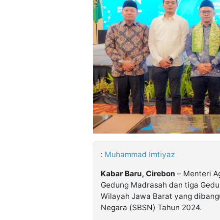
©
Kabarbaru.co
-
2026
PT.
Kabarbaru
Media
Holding
:
Muhammad Imtiyaz
Kabar Baru, Cirebon
– Menteri A
Gedung Madrasah dan tiga Gedun
Wilayah Jawa Barat yang dibang
Negara (SBSN) Tahun 2024.