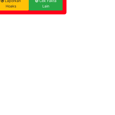
Laporkan
Cek Fakta
Hoaks
Lain