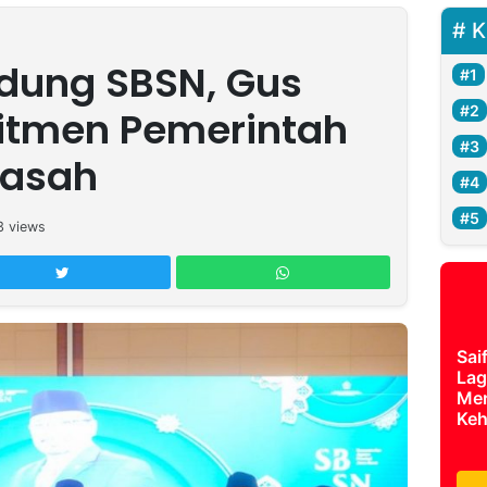
K
dung SBSN, Gus
itmen Pemerintah
rasah
3
views
Sai
Lag
Mer
Keh