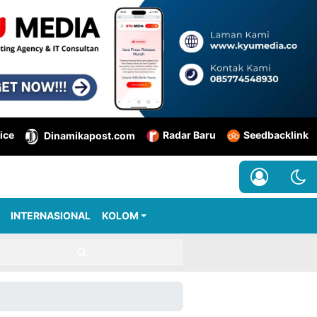
ice
Radar Baru
Seedbacklink
Dinamikapost.com
INTERNASIONAL
KOLOM