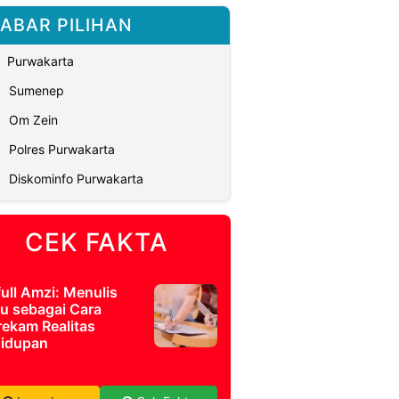
ABAR PILIHAN
Purwakarta
Sumenep
Om Zein
Polres Purwakarta
Diskominfo Purwakarta
CEK FAKTA
full Amzi: Menulis
u sebagai Cara
ekam Realitas
idupan