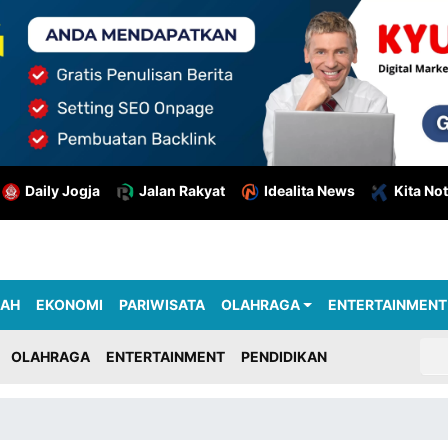
Daily Jogja
Jalan Rakyat
Idealita News
Kita Not
RAH
EKONOMI
PARIWISATA
OLAHRAGA
ENTERTAINMENT
OLAHRAGA
ENTERTAINMENT
PENDIDIKAN