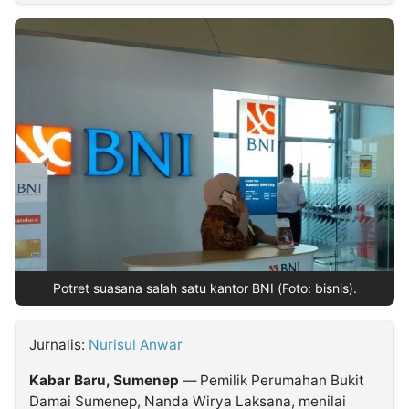
MULTIMEDIA
INDONESIA
Partner
Insight
Suara
Lens
Daily
Jalan
Idealita
Kita
Radar
Seedbacklink
NTB
Time
IDN
Jogja
Rakyat
News
Notice
Baru
Follow
Kabarbaru
Potret suasana salah satu kantor BNI (Foto: bisnis).
Jurnalis:
Nurisul Anwar
Kabar Baru, Sumenep
— Pemilik Perumahan Bukit
Damai Sumenep, Nanda Wirya Laksana, menilai