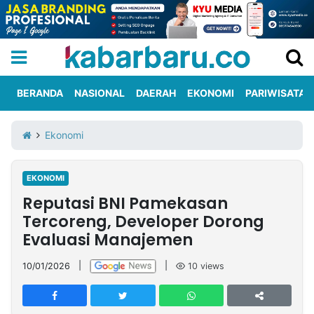
BERANDA
NASIONAL
DAERAH
EKONOMI
PARIWISATA
Informasi
KabarbaruTV
Kirim
Tentang
Ekonomi
Iklan
Berita
Kami
EKONOMI
Berita
Reputasi BNI Pamekasan
Nasional
International
Olahraga
Entertainment
Daerah
Pariwisata
Kuliner
Kolom
Tercoreng, Developer Dorong
Evaluasi Manajemen
Network
10/01/2026
|
|
10
views
PT
TREETAN