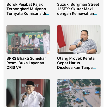
Borok Pejabat Pajak
Suzuki Burgman Street
Terbongkar! Mulyono
125EX: Skuter Maxi
Ternyata Komisaris di
dengan Kemewahan
12 Perusahaan
dan Performa Optimal
Sekaligus
BPRS Bhakti Sumekar
Utang Proyek Kereta
Resmi Buka Layanan
Cepat Harus
QRIS VA
Diselesaikan Tanpa
Bebani APBN