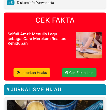
Diskominfo Purwakarta
CEK FAKTA
Saifull Amzi: Menulis Lagu
sebagai Cara Merekam Realitas
Kehidupan
Laporkan Hoaks
Cek Fakta Lain
JURNALISME HIJAU