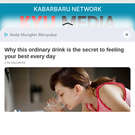
KABARBARU NETWORK
About Our Kabarbaru.co
Kabarbaru.co menyajikan berita aktual dan
inspiratif dari sudut pandang berbaik sangka
serta terverifikasi dari sumber yang tepat.
Follow Kabarbaru
Kabarbaru.co