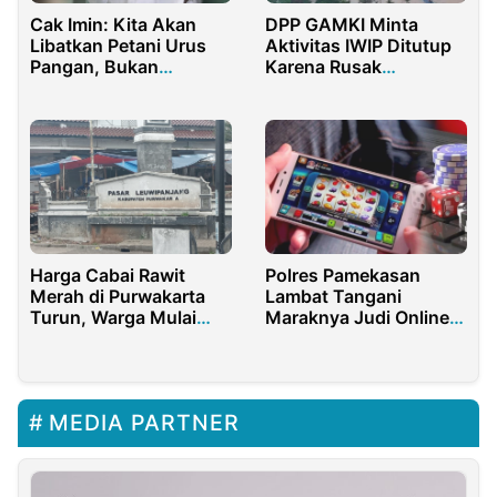
Cak Imin: Kita Akan
DPP GAMKI Minta
Libatkan Petani Urus
Aktivitas IWIP Ditutup
Pangan, Bukan
Karena Rusak
Menebang Hutan
Lingkungan Daerah
Sekitar
Harga Cabai Rawit
Polres Pamekasan
Merah di Purwakarta
Lambat Tangani
Turun, Warga Mulai
Maraknya Judi Online,
Bernapas Lega
Masyarakat Menjadi
Resah!
MEDIA PARTNER