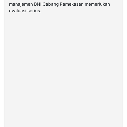
manajemen BNI Cabang Pamekasan memerlukan
evaluasi serius.
©
Kabarbaru.co
-
2026
PT.
Kabarbaru
Media
Holding