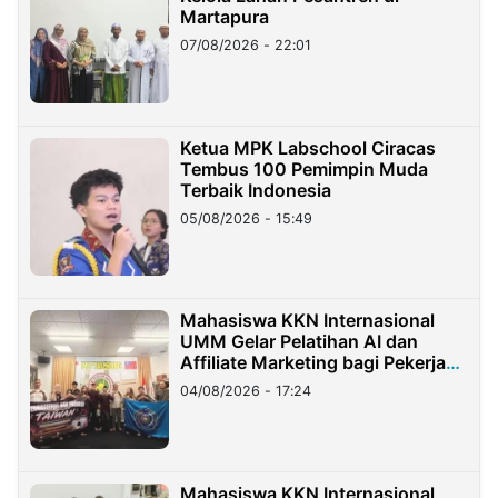
Martapura
07/08/2026 - 22:01
Ketua MPK Labschool Ciracas
Tembus 100 Pemimpin Muda
Terbaik Indonesia
05/08/2026 - 15:49
Mahasiswa KKN Internasional
UMM Gelar Pelatihan AI dan
Affiliate Marketing bagi Pekerja
Migran Indonesia di Taiwan
04/08/2026 - 17:24
Mahasiswa KKN Internasional