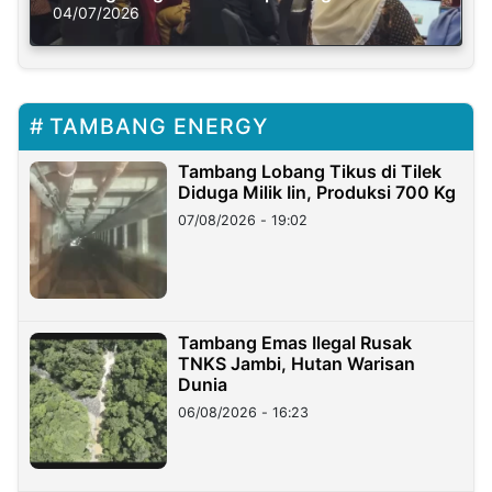
Solusi Krisis Iklim
04/07/2026
TAMBANG ENERGY
Tambang Lobang Tikus di Tilek
Diduga Milik Iin, Produksi 700 Kg
07/08/2026 - 19:02
Tambang Emas Ilegal Rusak
TNKS Jambi, Hutan Warisan
Dunia
06/08/2026 - 16:23