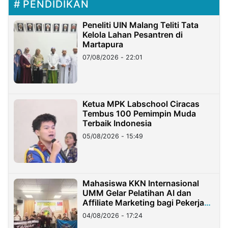
PENDIDIKAN
Peneliti UIN Malang Teliti Tata
Kelola Lahan Pesantren di
Martapura
07/08/2026 - 22:01
Ketua MPK Labschool Ciracas
Tembus 100 Pemimpin Muda
Terbaik Indonesia
05/08/2026 - 15:49
Mahasiswa KKN Internasional
UMM Gelar Pelatihan AI dan
Affiliate Marketing bagi Pekerja
Migran Indonesia di Taiwan
04/08/2026 - 17:24