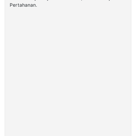
Pertahanan.
©
Kabarbaru.co
-
2026
PT.
Kabarbaru
Media
Holding