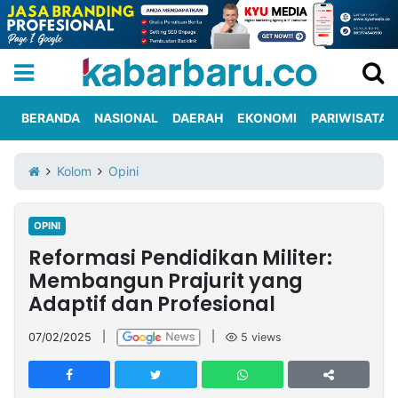
BERANDA
NASIONAL
DAERAH
EKONOMI
PARIWISATA
Informasi
KabarbaruTV
Kirim
Tentang
Kolom
Opini
Iklan
Berita
Kami
OPINI
Berita
Reformasi Pendidikan Militer:
Nasional
International
Olahraga
Entertainment
Daerah
Pariwisata
Kuliner
Kolom
Membangun Prajurit yang
Adaptif dan Profesional
Network
07/02/2025
|
|
5
views
PT
TREETAN