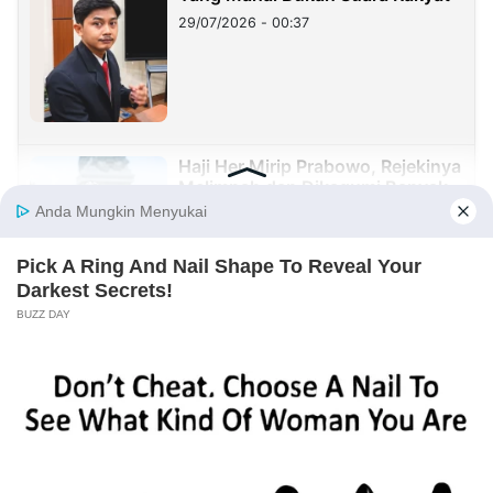
29/07/2026 - 00:37
Haji Her Mirip Prabowo, Rejekinya
Melimpah dan Dikagumi Banyak
Orang, Tapi Sering Blunder!
27/07/2026 - 05:05
Sister City: Peluang Besar, tetapi
Implementasinya Masih Menjadi
Tantangan
23/07/2026 - 20:08