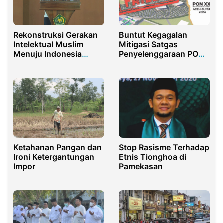
Rekonstruksi Gerakan
Buntut Kegagalan
Intelektual Muslim
Mitigasi Satgas
Menuju Indonesia
Penyelenggaraan PON
Emas 2045
Aceh-Sumut
Ketahanan Pangan dan
Stop Rasisme Terhadap
Ironi Ketergantungan
Etnis Tionghoa di
Impor
Pamekasan