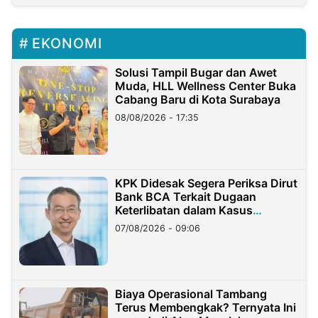
EKONOMI
Solusi Tampil Bugar dan Awet
Muda, HLL Wellness Center Buka
Cabang Baru di Kota Surabaya
08/08/2026 - 17:35
KPK Didesak Segera Periksa Dirut
Bank BCA Terkait Dugaan
Keterlibatan dalam Kasus
Hilangnya Dana Nasabah Rp2,58
07/08/2026 - 09:06
Miliar
Biaya Operasional Tambang
Terus Membengkak? Ternyata Ini