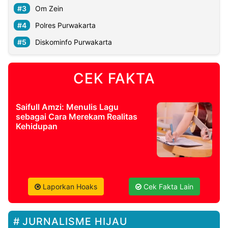
Om Zein
Polres Purwakarta
Diskominfo Purwakarta
CEK FAKTA
Saifull Amzi: Menulis Lagu
sebagai Cara Merekam Realitas
Kehidupan
Laporkan Hoaks
Cek Fakta Lain
JURNALISME HIJAU