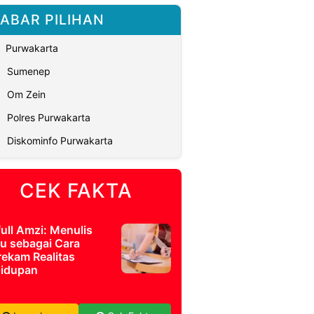
ABAR PILIHAN
Purwakarta
Sumenep
Om Zein
Polres Purwakarta
Diskominfo Purwakarta
CEK FAKTA
full Amzi: Menulis
u sebagai Cara
ekam Realitas
idupan