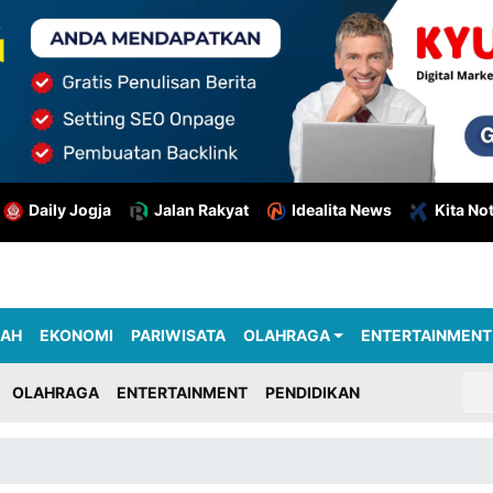
Daily Jogja
Jalan Rakyat
Idealita News
Kita No
RAH
EKONOMI
PARIWISATA
OLAHRAGA
ENTERTAINMENT
OLAHRAGA
ENTERTAINMENT
PENDIDIKAN