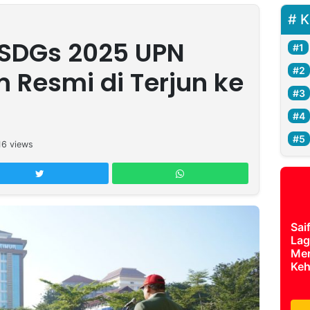
K
 SDGs 2025 UPN
 Resmi di Terjun ke
16
views
Sai
Lag
Mer
Keh