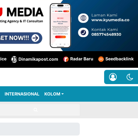
tice
Radar Baru
Seedbacklink
Dinamikapost.com
INTERNASIONAL
KOLOM