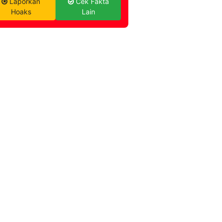
Laporkan
Cek Fakta
Hoaks
Lain