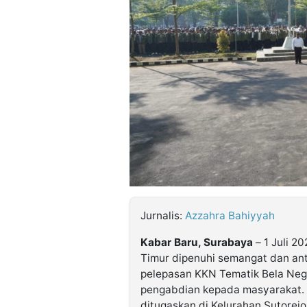
©
Kabarbaru.co
-
2026
PT.
Kabarbaru
Media
Holding
Jurnalis:
Azzahra Bahiyyah
Kabar Baru, Surabaya
– 1 Juli 2
Timur dipenuhi semangat dan an
pelepasan KKN Tematik Bela Neg
pengabdian kepada masyarakat. 
ditugaskan di Kelurahan Sutorej