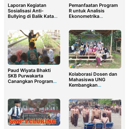
Laporan Kegiatan
Pemanfaatan Program
Sosialisasi Anti-
R untuk Analisis
Bullying di Balik Kata
Ekonometrika
Cuman Bercanda
Sederhana
Paud Wiyata Bhakti
Kolaborasi Dosen dan
SKB Purwakarta
Mahasiswa UNG
Canangkan Program
Kembangkan
Mapag Buana
Pendidikan Lingkungan
di Sekolah Kampung
Dutohe