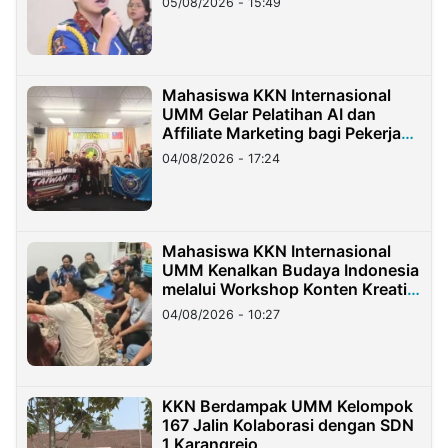
05/08/2026 - 15:49
Mahasiswa KKN Internasional
UMM Gelar Pelatihan AI dan
Affiliate Marketing bagi Pekerja
Migran Indonesia di Taiwan
04/08/2026 - 17:24
Mahasiswa KKN Internasional
UMM Kenalkan Budaya Indonesia
melalui Workshop Konten Kreatif
di Taiwan
04/08/2026 - 10:27
KKN Berdampak UMM Kelompok
167 Jalin Kolaborasi dengan SDN
1 Karangrejo