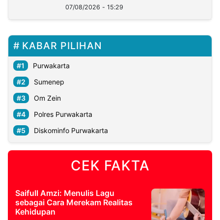
Lukman
07/08/2026 - 15:29
KABAR PILIHAN
Purwakarta
Sumenep
Om Zein
Polres Purwakarta
Diskominfo Purwakarta
CEK FAKTA
Saifull Amzi: Menulis Lagu
sebagai Cara Merekam Realitas
Kehidupan