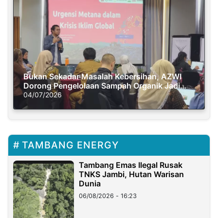
Bukan Sekadar Masalah Kebersihan, AZWI
Dorong Pengelolaan Sampah Organik Jadi
Solusi Krisis Iklim
04/07/2026
TAMBANG ENERGY
Tambang Emas Ilegal Rusak
TNKS Jambi, Hutan Warisan
Dunia
06/08/2026 - 16:23