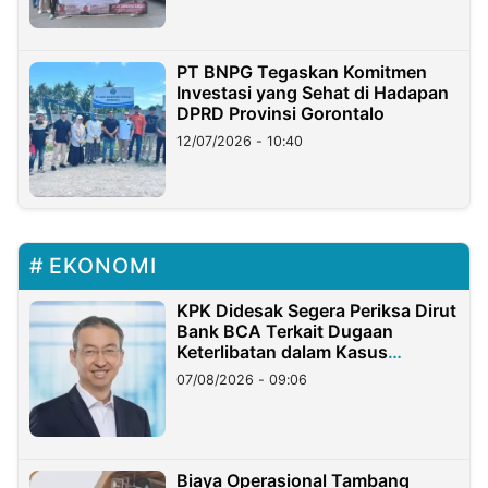
PT BNPG Tegaskan Komitmen
Investasi yang Sehat di Hadapan
DPRD Provinsi Gorontalo
12/07/2026 - 10:40
EKONOMI
KPK Didesak Segera Periksa Dirut
Bank BCA Terkait Dugaan
Keterlibatan dalam Kasus
Hilangnya Dana Nasabah Rp2,58
07/08/2026 - 09:06
Miliar
Biaya Operasional Tambang