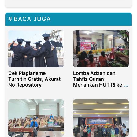
BACA JUGA
Lomba Adzan dan
Cek Plagiarisme
Tahfiz Qur’an
Turnitin Gratis, Akurat
Meriahkan HUT RI ke-
No Repository
79 di RT 09/10
Malangnengah Wetan
Purwakarta