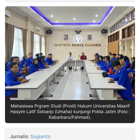
MULTIMEDIA
INDONESIA
Partner
Insight
Suara
Lens
Daily
Jalan
Idealita
Kita
Radar
Seedbacklink
NTB
Time
IDN
Jogja
Rakyat
News
Notice
Baru
Follow
Kabarbaru
Mahasiswa Prgram Studi (Prodi) Hukum Universitas Maarif
Hasyim Latif Sidoarjo (Umaha) kunjungi Polda Jatim (Foto :
Kabarbaru/Fahmad).
Jurnalis:
Sugianto