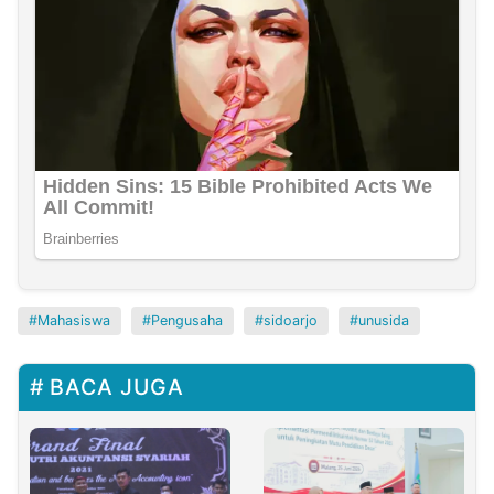
Mahasiswa
Pengusaha
sidoarjo
unusida
BACA JUGA