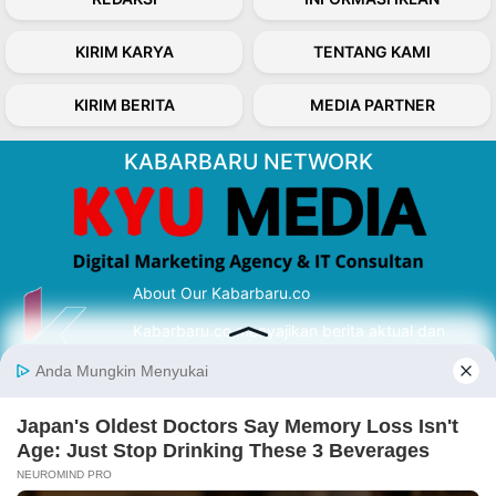
KIRIM KARYA
TENTANG KAMI
KIRIM BERITA
MEDIA PARTNER
KABARBARU NETWORK
About Our Kabarbaru.co
Kabarbaru.co menyajikan berita aktual dan
inspiratif dari sudut pandang berbaik sangka
serta terverifikasi dari sumber yang tepat.
Follow Kabarbaru