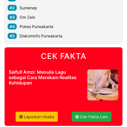
Sumenep
Om Zein
Polres Purwakarta
Diskominfo Purwakarta
CEK FAKTA
Saifull Amzi: Menulis Lagu
sebagai Cara Merekam Realitas
Kehidupan
Laporkan Hoaks
Cek Fakta Lain