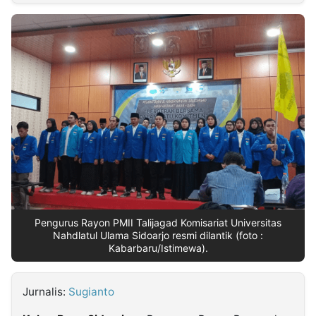
MULTIMEDIA
INDONESIA
Partner
Insight
Suara
Lens
Daily
Jalan
Idealita
Kita
Dinamikapost.com
Radar
Seedbacklink
NTB
Time
IDN
Jogja
Rakyat
News
Notice
Baru
Follow
Kabarbaru
Pengurus Rayon PMII Talijagad Komisariat Universitas
Nahdlatul Ulama Sidoarjo resmi dilantik (foto :
Kabarbaru/Istimewa).
Jurnalis:
Sugianto