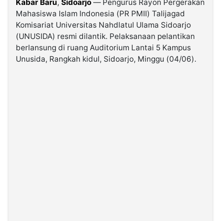
Kabar Baru
,
Sidoarjo
— Pengurus Rayon Pergerakan
Mahasiswa Islam Indonesia (PR PMII) Talijagad
Komisariat Universitas Nahdlatul Ulama Sidoarjo
©
Kabarbaru.co
(UNUSIDA) resmi dilantik. Pelaksanaan pelantikan
-
2026
berlansung di ruang Auditorium Lantai 5 Kampus
Unusida, Rangkah kidul, Sidoarjo, Minggu (04/06).
PT.
Kabarbaru
Media
Holding