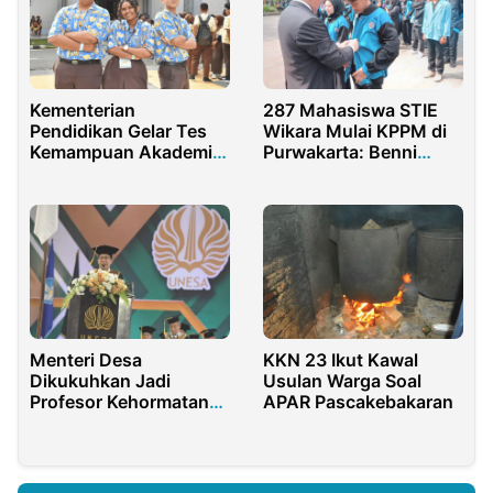
Kementerian
287 Mahasiswa STIE
Pendidikan Gelar Tes
Wikara Mulai KPPM di
Kemampuan Akademik
Purwakarta: Benni
di Papua
Irwan Dorong
Kontribusi Generasi
Muda
Menteri Desa
KKN 23 Ikut Kawal
Dikukuhkan Jadi
Usulan Warga Soal
Profesor Kehormatan
APAR Pascakebakaran
Pertama Unesa