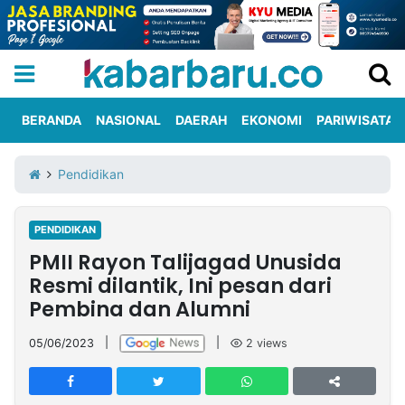
BERANDA
NASIONAL
DAERAH
EKONOMI
PARIWISATA
Informasi
KabarbaruTV
Kirim
Tentang
Pendidikan
Iklan
Berita
Kami
PENDIDIKAN
Berita
PMII Rayon Talijagad Unusida
Nasional
International
Olahraga
Entertainment
Daerah
Pariwisata
Kuliner
Kolom
Resmi dilantik, Ini pesan dari
Pembina dan Alumni
Network
05/06/2023
|
|
2
views
PT
TREETAN