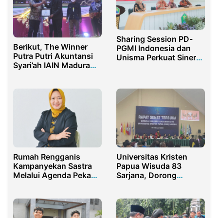
Sharing Session PD-
Berikut, The Winner
PGMI Indonesia dan
Putra Putri Akuntansi
Unisma Perkuat Sinergi
Syari’ah IAIN Madura
Pengembangan
2021
Pendidikan Dasar Islam
Rumah Rengganis
Universitas Kristen
Kampanyekan Sastra
Papua Wisuda 83
Melalui Agenda Pekan
Sarjana, Dorong
Sastra Cirebon
Lulusan Jadi Inisiator
Lapangan Kerja