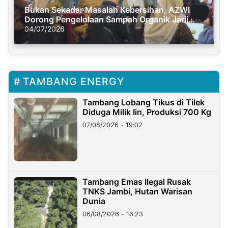
Bukan Sekadar Masalah Kebersihan, AZWI
Dorong Pengelolaan Sampah Organik Jadi
Solusi Krisis Iklim
04/07/2026
TAMBANG ENERGY
Tambang Lobang Tikus di Tilek
Diduga Milik Iin, Produksi 700 Kg
07/08/2026 - 19:02
Tambang Emas Ilegal Rusak
TNKS Jambi, Hutan Warisan
Dunia
06/08/2026 - 16:23