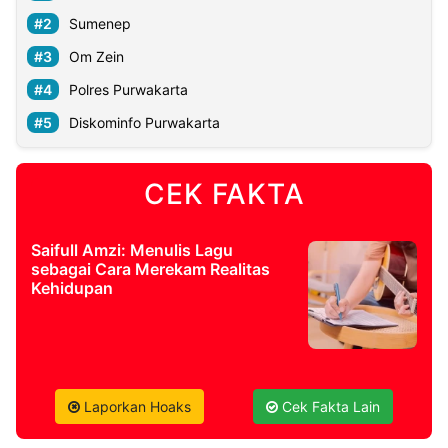
Sumenep
Om Zein
Polres Purwakarta
Diskominfo Purwakarta
CEK FAKTA
Saifull Amzi: Menulis Lagu
sebagai Cara Merekam Realitas
Kehidupan
Laporkan Hoaks
Cek Fakta Lain