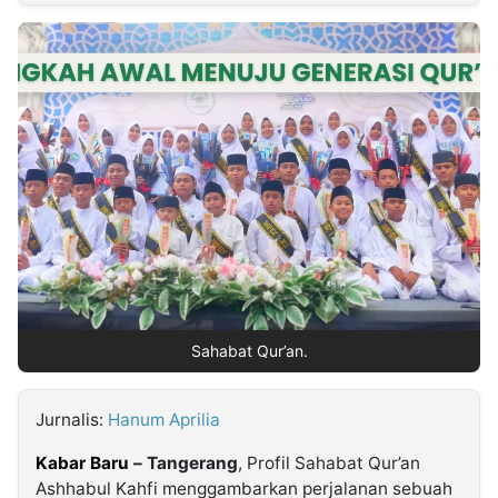
MULTIMEDIA
INDONESIA
Partner
Insight
Suara
Lens
Daily
Jalan
Idealita
Kita
Dinamikapost.com
Radar
Seedbacklink
NTB
Time
IDN
Jogja
Rakyat
News
Notice
Baru
Follow
Kabarbaru
Sahabat Qur’an.
Jurnalis:
Hanum Aprilia
Kabar Baru
– Tangerang
, Profil Sahabat Qur’an
Ashhabul Kahfi menggambarkan perjalanan sebuah