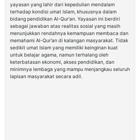
yayasan yang lahir dari kepedulian mendalam
terhadap kondisi umat Islam, khususnya dalam
©
bidang pendidikan Al-Qur’an. Yayasan ini berdiri
Kabarbaru.co
-
sebagai jawaban atas realitas sosial yang masih
2026
menunjukkan rendahnya kemampuan membaca dan
memahami Al-Qur’an di kalangan masyarakat. Tidak
PT.
sedikit umat Islam yang memiliki keinginan kuat
Kabarbaru
Media
untuk belajar agama, namun terhalang oleh
Holding
keterbatasan ekonomi, akses pendidikan, dan
minimnya lembaga yang mampu menjangkau seluruh
lapisan masyarakat secara adil.