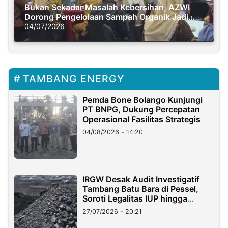
Bukan Sekadar Masalah Kebersihan, AZWI
Dorong Pengelolaan Sampah Organik Jadi
Solusi Krisis Iklim
04/07/2026
TAMBANG ENERGY
Pemda Bone Bolango Kunjungi
PT BNPG, Dukung Percepatan
Operasional Fasilitas Strategis
04/08/2026 - 14:20
IRGW Desak Audit Investigatif
Tambang Batu Bara di Pessel,
Soroti Legalitas IUP hingga
Stockpile
27/07/2026 - 20:21