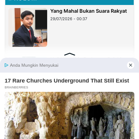
Yang Mahal Bukan Suara Rakyat
29/07/2026 - 00:37
Haji Her Mirip Prabowo, Rejekinya
Melimpah dan Dikagumi Banyak
Orang, Tapi Sering Blunder!
27/07/2026 - 05:05
Sister City: Peluang Besar, tetapi
Implementasinya Masih Menjadi
Tantangan
23/07/2026 - 20:08