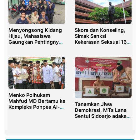
Menyongsong Kidang
Skors dan Konseling,
Hijau, Mahasiswa
Simak Sanksi
Gaungkan Pentingnya
Kekerasan Seksual 16
Menanam Pohon
Mahasiswa Fakultas
Hukum Universitas
Indonesia
Menko Polhukam
Mahfud MD Bertamu ke
Tanamkan Jiwa
Kompleks Ponpes Al-
Demokrasi, MTs Lana
Mardliyyah
Sentul Sidoarjo adakan
Pemilu Raya 2023