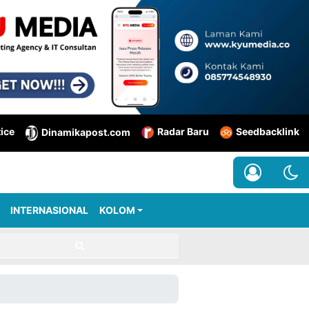
tice
Radar Baru
Seedbacklink
Dinamikapost.com
INTERNASIONAL
KOLOM