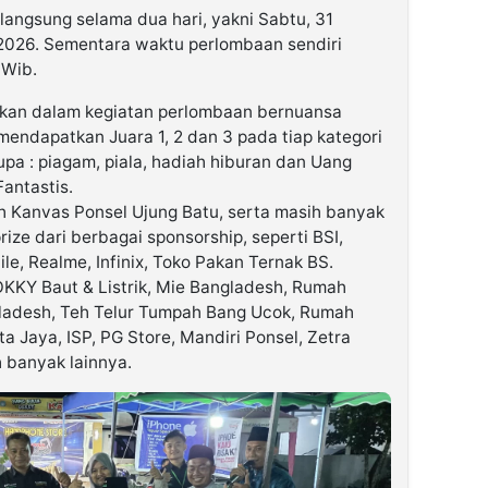
langsung selama dua hari, yakni Sabtu, 31
 2026. Sementara waktu perlombaan sendiri
 Wib.
kan dalam kegiatan perlombaan bernuansa
g mendapatkan Juara 1, 2 dan 3 pada tiap kategori
a : piagam, piala, hadiah hiburan dan Uang
antastis.
eh Kanvas Ponsel Ujung Batu, serta masih banyak
rize dari berbagai sponsorship, seperti BSI,
e, Realme, Infinix, Toko Pakan Ternak BS.
KKY Baut & Listrik, Mie Bangladesh, Rumah
ladesh, Teh Telur Tumpah Bang Ucok, Rumah
a Jaya, ISP, PG Store, Mandiri Ponsel, Zetra
 banyak lainnya.