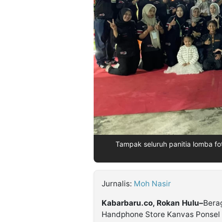
©
Kabarbaru.co
-
2026
PT.
Kabarbaru
Media
Holding
Tampak seluruh panitia lomba f
Jurnalis:
Moh Nasir
Kabarbaru.co, Rokan Hulu–
Bera
Handphone Store Kanvas Ponsel 