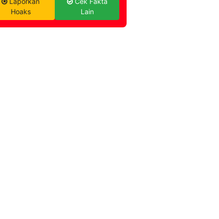
Laporkan
Cek Fakta
Hoaks
Lain