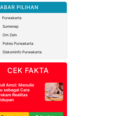
ABAR PILIHAN
Purwakarta
Sumenep
Om Zein
Polres Purwakarta
Diskominfo Purwakarta
CEK FAKTA
full Amzi: Menulis
u sebagai Cara
ekam Realitas
idupan