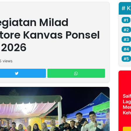
K
giatan Milad
ore Kanvas Ponsel
 2026
5
views
Sai
Lag
Mer
Keh