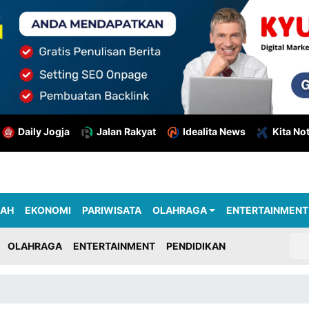
Daily Jogja
Jalan Rakyat
Idealita News
Kita No
RAH
EKONOMI
PARIWISATA
OLAHRAGA
ENTERTAINMENT
OLAHRAGA
ENTERTAINMENT
PENDIDIKAN