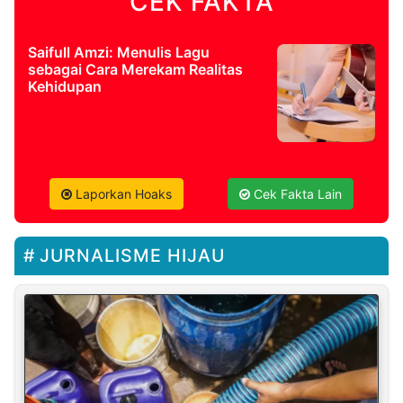
CEK FAKTA
Saifull Amzi: Menulis Lagu
sebagai Cara Merekam Realitas
Kehidupan
Laporkan Hoaks
Cek Fakta Lain
JURNALISME HIJAU