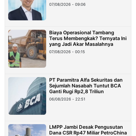
Hilangnya Dana Nasabah Rp2,58
07/08/2026 - 09:06
Miliar
Biaya Operasional Tambang
Terus Membengkak? Ternyata Ini
yang Jadi Akar Masalahnya
07/08/2026 - 00:15
PT Paramitra Alfa Sekuritas dan
Sejumlah Nasabah Tuntut BCA
Ganti Rugi Rp2,8 Triliun
06/08/2026 - 22:51
LMPP Jambi Desak Pengusutan
Dana CSR Rp47 Miliar PetroChina