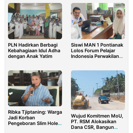
Tangsel
PLN Hadirkan Berbagi
Siswi MAN 1 Pontianak
Kebahagiaan Idul Adha
Lolos Forum Pelajar
dengan Anak Yatim
Indonesia Perwakilan
Kalbar
Ribka Tjiptaning: Warga
Wujud Komitmen MoU,
Jadi Korban
PT. RSM Alokasikan
Pengeboran Slim Hole
Dana CSR, Bangun
di Sukabumi
Infrastruktur Jalan