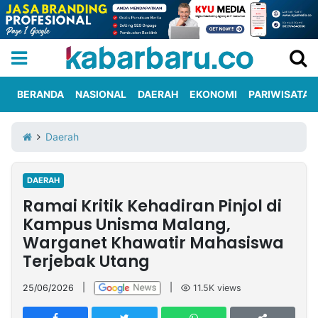
BERANDA
NASIONAL
DAERAH
EKONOMI
PARIWISATA
Informasi
KabarbaruTV
Kirim
Tentang
Daerah
Iklan
Berita
Kami
DAERAH
Berita
Ramai Kritik Kehadiran Pinjol di
Nasional
International
Olahraga
Entertainment
Daerah
Pariwisata
Kuliner
Kolom
Kampus Unisma Malang,
Warganet Khawatir Mahasiswa
Terjebak Utang
Network
25/06/2026
|
|
11.5K
views
PT
TREETAN