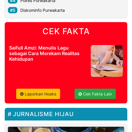
Polres Purwakarta
Diskominfo Purwakarta
CEK FAKTA
Saifull Amzi: Menulis Lagu
sebagai Cara Merekam Realitas
Kehidupan
Laporkan Hoaks
Cek Fakta Lain
JURNALISME HIJAU