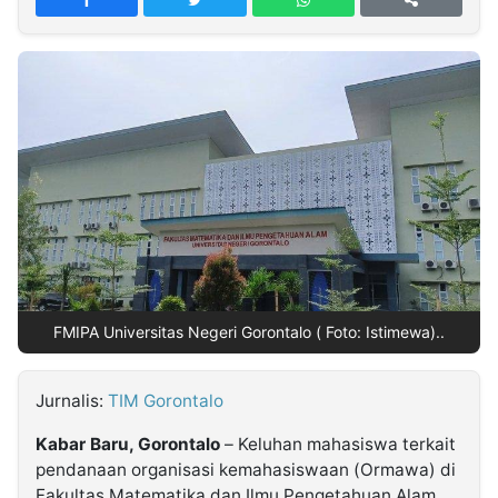
MULTIMEDIA
INDONESIA
Partner
Insight
Suara
Lens
Daily
Jalan
Idealita
Kita
Dinamikapost.com
Radar
Seedbacklink
NTB
Time
IDN
Jogja
Rakyat
News
Notice
Baru
Follow
Kabarbaru
FMIPA Universitas Negeri Gorontalo ( Foto: Istimewa)..
Jurnalis:
TIM Gorontalo
Kabar Baru, Gorontalo
– Keluhan mahasiswa terkait
pendanaan organisasi kemahasiswaan (Ormawa) di
Fakultas Matematika dan Ilmu Pengetahuan Alam