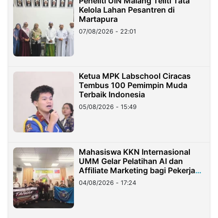
Peneliti UIN Malang Teliti Tata
Kelola Lahan Pesantren di
Martapura
07/08/2026 - 22:01
Ketua MPK Labschool Ciracas
Tembus 100 Pemimpin Muda
Terbaik Indonesia
05/08/2026 - 15:49
Mahasiswa KKN Internasional
UMM Gelar Pelatihan AI dan
Affiliate Marketing bagi Pekerja
Migran Indonesia di Taiwan
04/08/2026 - 17:24