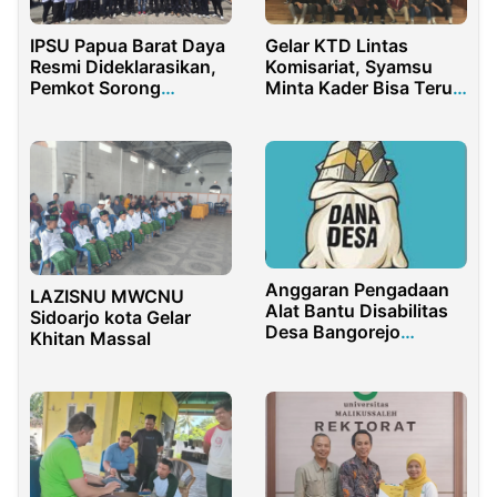
IPSU Papua Barat Daya
Gelar KTD Lintas
Resmi Dideklarasikan,
Komisariat, Syamsu
Pemkot Sorong
Minta Kader Bisa Terus
Dukung Penuh Peran
Semangat dan
Pemuda dalam
Konsisten
Pembangunan Daerah
Anggaran Pengadaan
LAZISNU MWCNU
Alat Bantu Disabilitas
Sidoarjo kota Gelar
Desa Bangorejo
Khitan Massal
Banyuwangi Jadi
Sorotan, Warga Minta
APH Menyelidiki