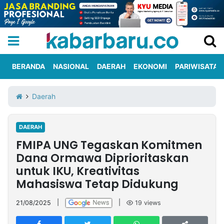
BERANDA
NASIONAL
DAERAH
EKONOMI
PARIWISATA
Informasi
KabarbaruTV
Kirim
Tentang
Daerah
Iklan
Berita
Kami
DAERAH
Berita
FMIPA UNG Tegaskan Komitmen
Nasional
International
Olahraga
Entertainment
Daerah
Pariwisata
Kuliner
Kolom
Dana Ormawa Diprioritaskan
untuk IKU, Kreativitas
Mahasiswa Tetap Didukung
Network
21/08/2025
|
|
19
views
PT
TREETAN