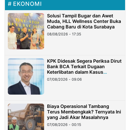
EKONOMI
Solusi Tampil Bugar dan Awet
Muda, HLL Wellness Center Buka
Cabang Baru di Kota Surabaya
08/08/2026 - 17:35
KPK Didesak Segera Periksa Dirut
Bank BCA Terkait Dugaan
Keterlibatan dalam Kasus
Hilangnya Dana Nasabah Rp2,58
07/08/2026 - 09:06
Miliar
Biaya Operasional Tambang
Terus Membengkak? Ternyata Ini
yang Jadi Akar Masalahnya
07/08/2026 - 00:15