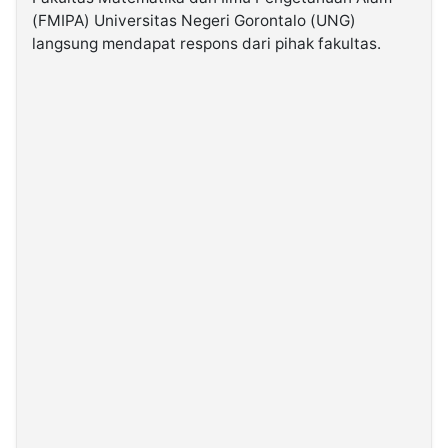
(FMIPA) Universitas Negeri Gorontalo (UNG)
langsung mendapat respons dari pihak fakultas.
©
Kabarbaru.co
-
2026
PT.
Kabarbaru
Media
Holding