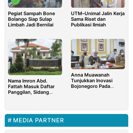
Pegiat Sampah Bone
UTM–Unimal Jalin Kerja
Bolango Siap Sulap
Sama Riset dan
Limbah Jadi Bernilai
Publikasi Ilmiah
Anna Muawanah
Tunjukkan Inovasi
Nama Imron Abd.
Bojonegoro Pada
Fattah Masuk Daftar
Kemendagri
Panggilan, Sidang
Lanjutan Kasus PT
Tonduk Majeng
MEDIA PARTNER