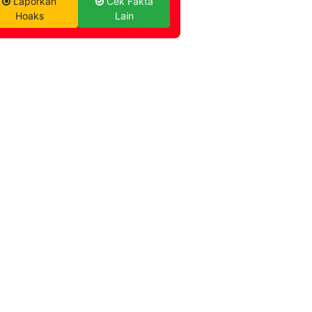
Laporkan
Cek Fakta
Hoaks
Lain