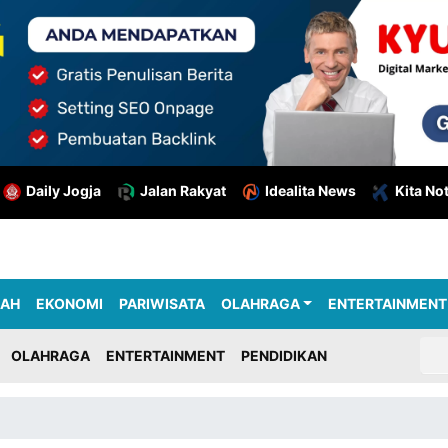
Daily Jogja
Jalan Rakyat
Idealita News
Kita No
RAH
EKONOMI
PARIWISATA
OLAHRAGA
ENTERTAINMENT
OLAHRAGA
ENTERTAINMENT
PENDIDIKAN