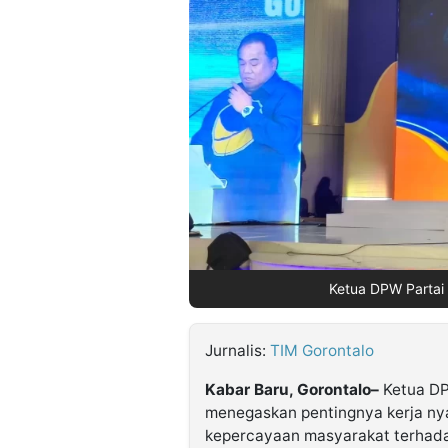
©
Kabarbaru.co
-
2026
PT.
Kabarbaru
Media
Holding
Ketua DPW Partai
Jurnalis:
TIM Gorontalo
Kabar Baru, Gorontalo–
Ketua DP
menegaskan pentingnya kerja n
kepercayaan masyarakat terhadap