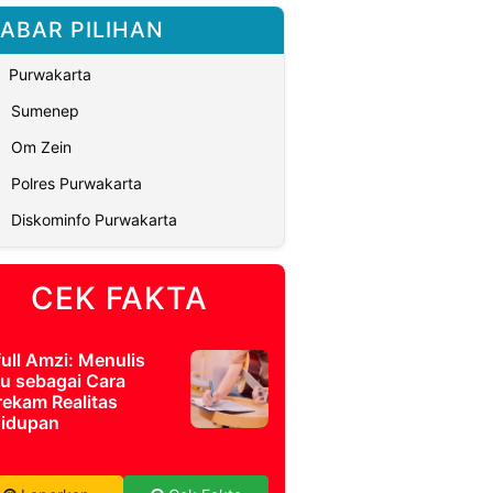
ABAR PILIHAN
Purwakarta
Sumenep
Om Zein
Polres Purwakarta
Diskominfo Purwakarta
CEK FAKTA
full Amzi: Menulis
u sebagai Cara
ekam Realitas
idupan