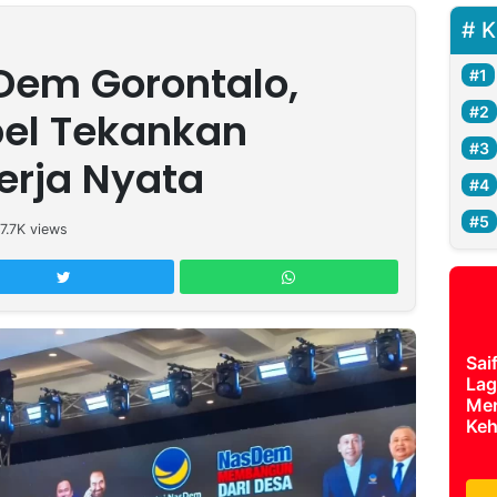
K
Dem Gorontalo,
el Tekankan
erja Nyata
7.7K
views
Sai
Lag
Mer
Keh