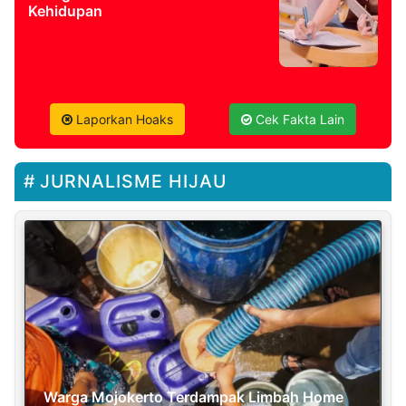
Kehidupan
Laporkan Hoaks
Cek Fakta Lain
JURNALISME HIJAU
Warga Mojokerto Terdampak Limbah Home