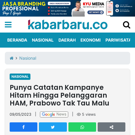
BERANDA
NASIONAL
DAERAH
EKONOMI
PARIWISATA
Informasi
KabarbaruTV
Kirim
Tentang
Nasional
Iklan
Berita
Kami
NASIONAL
Berita
Punya Catatan Kampanye
Nasional
International
Olahraga
Entertainment
Daerah
Pariwisata
Kuliner
Kolom
Hitam Hingga Pelanggaran
HAM, Prabowo Tak Tau Malu
Network
09/05/2023
|
|
5
views
PT
TREETAN