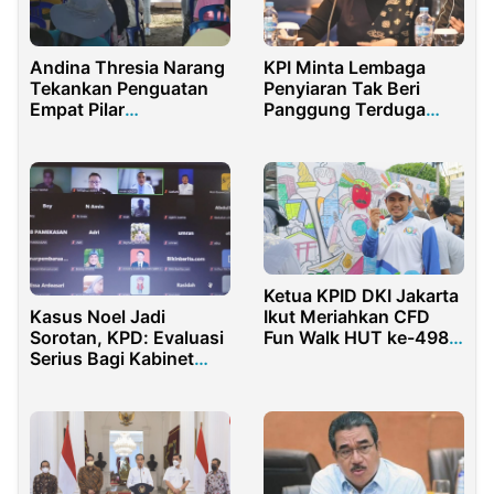
Andina Thresia Narang
KPI Minta Lembaga
Tekankan Penguatan
Penyiaran Tak Beri
Empat Pilar
Panggung Terduga
Kebangsaan di
Pelaku Child Grooming
Palangkaraya
Ketua KPID DKI Jakarta
Kasus Noel Jadi
Ikut Meriahkan CFD
Sorotan, KPD: Evaluasi
Fun Walk HUT ke-498
Serius Bagi Kabinet
Kota Jakarta
Prabowo-Gibran