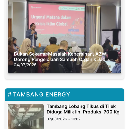
Bukan Sekadar Masalah Kebersihan, AZWI
Dorong Pengelolaan Sampah Organik Jadi
Solusi Krisis Iklim
04/07/2026
TAMBANG ENERGY
Tambang Lobang Tikus di Tilek
Diduga Milik Iin, Produksi 700 Kg
07/08/2026 - 19:02