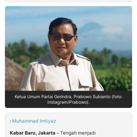
MULTIMEDIA
INDONESIA
Partner
Insight
Suara
Lens
Daily
Jalan
Idealita
Kita
Dinamikapost.com
Radar
Seedbacklink
NTB
Time
IDN
Jogja
Rakyat
News
Notice
Baru
Follow
Kabarbaru
Ketua Umum Partai Gerindra, Prabowo Subianto (foto:
Instagram/Prabowo).
:
Muhammad Imtiyaz
Kabar Baru, Jakarta
– Tengah menjadi