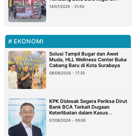
Lampung
14/07/2026 - 21:50
EKONOMI
Solusi Tampil Bugar dan Awet
Muda, HLL Wellness Center Buka
Cabang Baru di Kota Surabaya
08/08/2026 - 17:35
KPK Didesak Segera Periksa Dirut
Bank BCA Terkait Dugaan
Keterlibatan dalam Kasus
Hilangnya Dana Nasabah Rp2,58
07/08/2026 - 09:06
Miliar