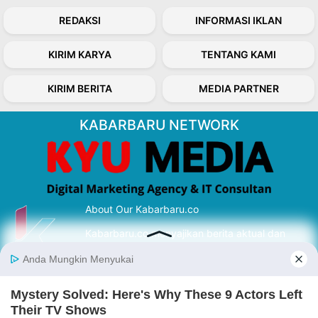
REDAKSI
INFORMASI IKLAN
KIRIM KARYA
TENTANG KAMI
KIRIM BERITA
MEDIA PARTNER
KABARBARU NETWORK
About Our Kabarbaru.co
Kabarbaru.co menyajikan berita aktual dan
inspiratif dari sudut pandang berbaik sangka
serta terverifikasi dari sumber yang tepat.
Follow Kabarbaru