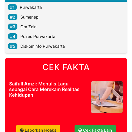
Purwakarta
Sumenep
Om Zein
Polres Purwakarta
Diskominfo Purwakarta
CEK FAKTA
Saifull Amzi: Menulis Lagu
sebagai Cara Merekam Realitas
Kehidupan
Laporkan Hoaks
Cek Fakta Lain