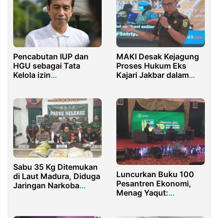
Pencabutan IUP dan
MAKI Desak Kejagung
HGU sebagai Tata
Proses Hukum Eks
Kelola izin
Kajari Jakbar dalam
Pertambangan,
Kasus Fahrenheit
Kehutanan dan
Perkebunan
Sabu 35 Kg Ditemukan
Luncurkan Buku 100
di Laut Madura, Diduga
Pesantren Ekonomi,
Jaringan Narkoba
Menag Yaqut:
Internasional
Pesantren Harus
Berinovasi