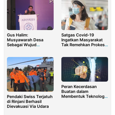
Gus Halim:
Satgas Covid-19
Musyawarah Desa
Ingatkan Masyarakat
Sebagai Wujud
Tak Remehkan Prokes
Transparansi
saat Liburan Nataru
Pembangunan Desa
2022
Peran Kecerdasan
Buatan dalam
Membentuk Teknologi
Pendaki Swiss Terjatuh
Masa Kini
di Rinjani Berhasil
Dievakuasi Via Udara