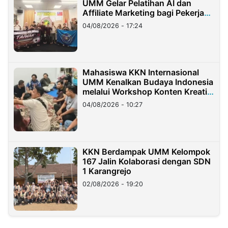
UMM Gelar Pelatihan AI dan
Affiliate Marketing bagi Pekerja
Migran Indonesia di Taiwan
04/08/2026 - 17:24
Mahasiswa KKN Internasional
UMM Kenalkan Budaya Indonesia
melalui Workshop Konten Kreatif
di Taiwan
04/08/2026 - 10:27
KKN Berdampak UMM Kelompok
167 Jalin Kolaborasi dengan SDN
1 Karangrejo
02/08/2026 - 19:20