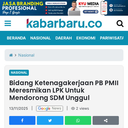
BERANDA
NASIONAL
DAERAH
EKONOMI
PARIWISATA
Informasi
KabarbaruTV
Kirim
Tentang
Nasional
Iklan
Berita
Kami
NASIONAL
Berita
Bidang Ketenagakerjaan PB PMII
Nasional
International
Olahraga
Entertainment
Daerah
Pariwisata
Kuliner
Kolom
Meresmikan LPK Untuk
Mendorong SDM Unggul
Network
13/11/2025
|
|
2
views
PT
TREETAN