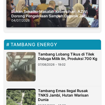
Bukan Sekadar Masalah Kebersihan, AZWI
Dorong Pengelolaan Sampah Organik Jadi
Solusi Krisis Iklim
04/07/2026
TAMBANG ENERGY
Tambang Lobang Tikus di Tilek
Diduga Milik Iin, Produksi 700 Kg
07/08/2026 - 19:02
Tambang Emas Ilegal Rusak
TNKS Jambi, Hutan Warisan
Dunia