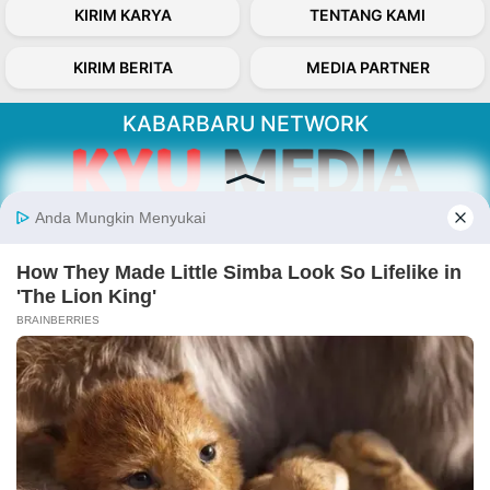
KIRIM KARYA
TENTANG KAMI
KIRIM BERITA
MEDIA PARTNER
KABARBARU NETWORK
About Our Kabarbaru.co
Kabarbaru.co menyajikan berita aktual dan
inspiratif dari sudut pandang berbaik sangka
serta terverifikasi dari sumber yang tepat.
Follow Kabarbaru