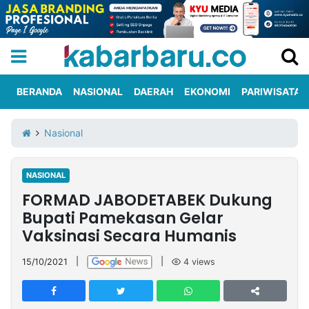
BERANDA
NASIONAL
DAERAH
EKONOMI
PARIWISATA
Informasi
KabarbaruTV
Kirim
Tentang
Nasional
Iklan
Berita
Kami
NASIONAL
Berita
FORMAD JABODETABEK Dukung
Nasional
International
Olahraga
Entertainment
Daerah
Pariwisata
Kuliner
Kolom
Bupati Pamekasan Gelar
Vaksinasi Secara Humanis
Network
15/10/2021
|
|
4
views
PT
TREETAN