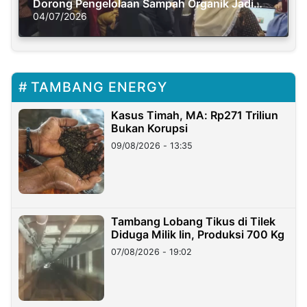
Dorong Pengelolaan Sampah Organik Jadi
Solusi Krisis Iklim
04/07/2026
TAMBANG ENERGY
Kasus Timah, MA: Rp271 Triliun
Bukan Korupsi
09/08/2026 - 13:35
Tambang Lobang Tikus di Tilek
Diduga Milik Iin, Produksi 700 Kg
07/08/2026 - 19:02