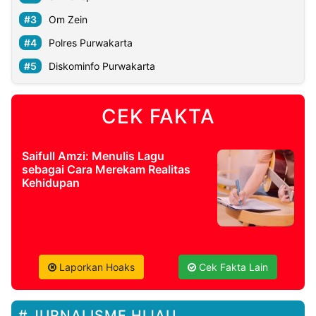
Om Zein
Polres Purwakarta
Diskominfo Purwakarta
CEK FAKTA
Saifull Amzi: Menulis Lagu
sebagai Cara Merekam Realitas
Kehidupan
Laporkan Hoaks
Cek Fakta Lain
JURNALISME HIJAU