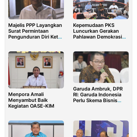
Majelis PPP Layangkan
Kepemudaan PKS
Surat Permintaan
Luncurkan Gerakan
Pengunduran Diri Ketua
Pahlawan Demokrasi
Umum Suharso
untuk Pilkada 2024
Monoarfa
Garuda Ambruk, DPR
Menpora Amali
RI: Garuda Indonesia
Menyambut Baik
Perlu Skema Bisnis
Kegiatan OASE-KIM
Baru