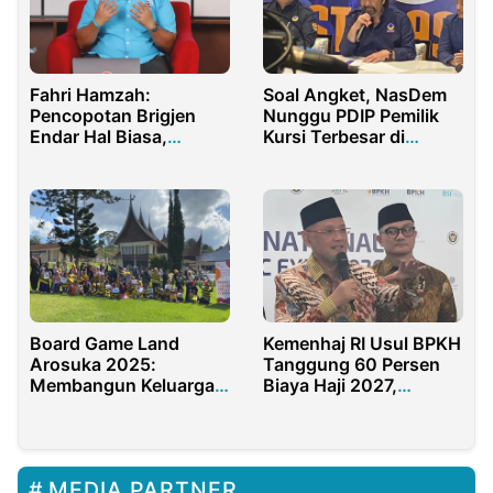
Fahri Hamzah:
Soal Angket, NasDem
Pencopotan Brigjen
Nunggu PDIP Pemilik
Endar Hal Biasa,
Kursi Terbesar di
Jangan Jadi Polemik
Senayan
Board Game Land
Kemenhaj RI Usul BPKH
Arosuka 2025:
Tanggung 60 Persen
Membangun Keluarga
Biaya Haji 2027,
Bahagia dari Permainan
Jemaah Cuma 40
Sederhana
Persen
MEDIA PARTNER