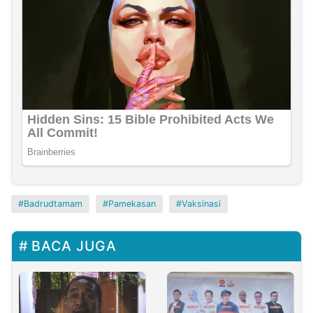
Badrudtamam
Pamekasan
Vaksinasi
BACA JUGA