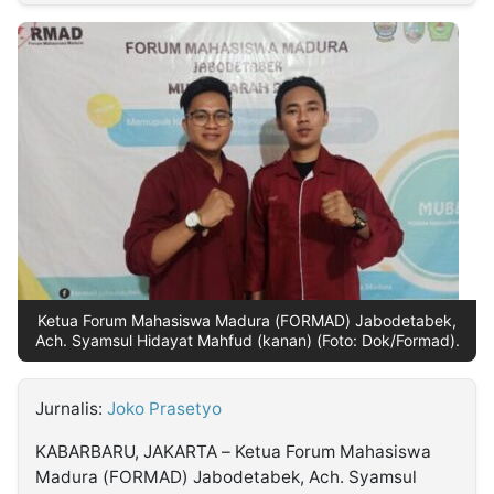
MULTIMEDIA
INDONESIA
Partner
Insight
Suara
Lens
Daily
Jalan
Idealita
Kita
Dinamikapost.com
Radar
Seedbacklink
NTB
Time
IDN
Jogja
Rakyat
News
Notice
Baru
Follow
Kabarbaru
Ketua Forum Mahasiswa Madura (FORMAD) Jabodetabek,
Ach. Syamsul Hidayat Mahfud (kanan) (Foto: Dok/Formad).
Jurnalis:
Joko Prasetyo
KABARBARU, JAKARTA – Ketua Forum Mahasiswa
Madura (FORMAD) Jabodetabek, Ach. Syamsul