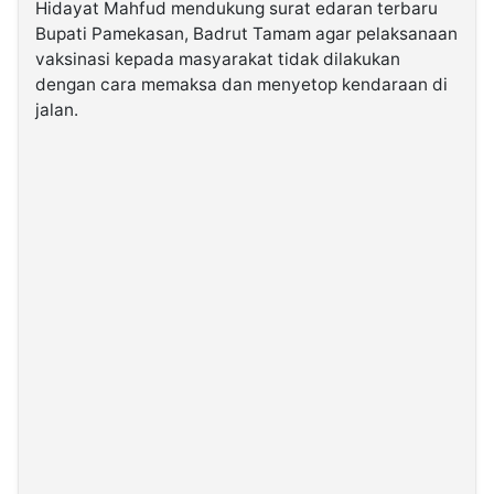
Hidayat Mahfud mendukung surat edaran terbaru
Bupati Pamekasan, Badrut Tamam agar pelaksanaan
©
vaksinasi kepada masyarakat tidak dilakukan
Kabarbaru.co
-
dengan cara memaksa dan menyetop kendaraan di
2026
jalan.
PT.
Kabarbaru
Media
Holding