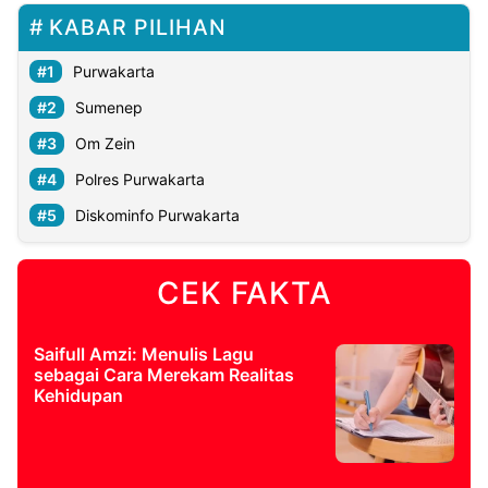
KABAR PILIHAN
Purwakarta
Sumenep
Om Zein
Polres Purwakarta
Diskominfo Purwakarta
CEK FAKTA
Saifull Amzi: Menulis Lagu
sebagai Cara Merekam Realitas
Kehidupan