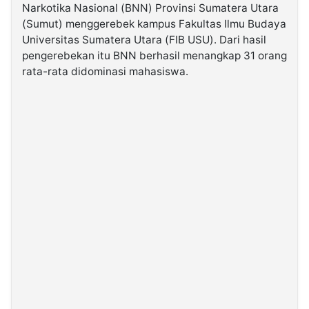
Narkotika Nasional (BNN) Provinsi Sumatera Utara
(Sumut) menggerebek kampus Fakultas Ilmu Budaya
©
Universitas Sumatera Utara (FIB USU). Dari hasil
Kabarbaru.co
-
pengerebekan itu BNN berhasil menangkap 31 orang
2026
rata-rata didominasi mahasiswa.
PT.
Kabarbaru
Media
Holding