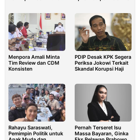
Bukan Sekedar Basa
Basi
Menpora Amali Minta
PDIP Desak KPK Segera
Tim Review dan CDM
Periksa Jokowi Terkait
Konsisten
Skandal Korupsi Haji
Rahayu Saraswati,
Pernah Terseret Isu
Pemimpin Politik untuk
Massa Bayaran, Ginka
Anak Muda dan
Eks Relawan Prabowo-