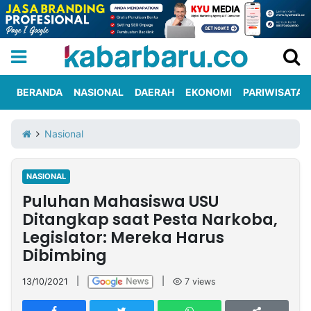
BERANDA
NASIONAL
DAERAH
EKONOMI
PARIWISATA
Informasi
KabarbaruTV
Kirim
Tentang
Nasional
Iklan
Berita
Kami
NASIONAL
Berita
Puluhan Mahasiswa USU
Nasional
International
Olahraga
Entertainment
Daerah
Pariwisata
Kuliner
Kolom
Ditangkap saat Pesta Narkoba,
Legislator: Mereka Harus
Dibimbing
Network
13/10/2021
|
|
7
views
PT
TREETAN