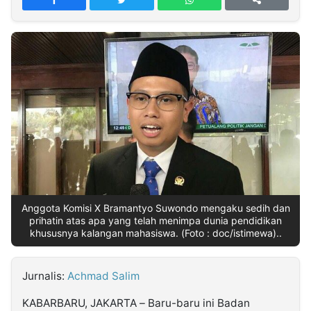
MULTIMEDIA
INDONESIA
Partner
Insight
Suara
Lens
Daily
Jalan
Idealita
Kita
Dinamikapost.com
Radar
Seedbacklink
NTB
Time
IDN
Jogja
Rakyat
News
Notice
Baru
Follow
Kabarbaru
Anggota Komisi X Bramantyo Suwondo mengaku sedih dan
prihatin atas apa yang telah menimpa dunia pendidikan
khususnya kalangan mahasiswa. (Foto : doc/istimewa)..
Jurnalis:
Achmad Salim
KABARBARU, JAKARTA – Baru-baru ini Badan