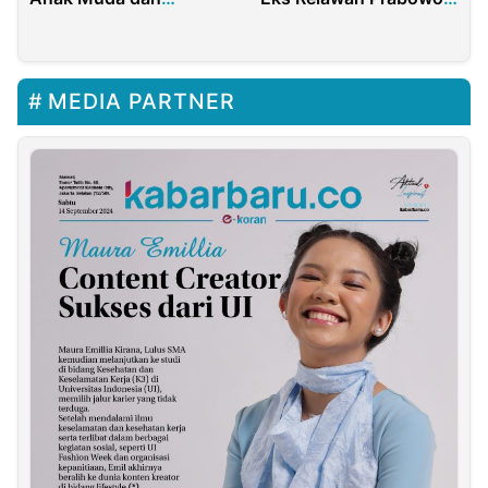
Diaspora
Gibran Kini Jadi
Komisaris PT Pertamina
Retail
MEDIA PARTNER