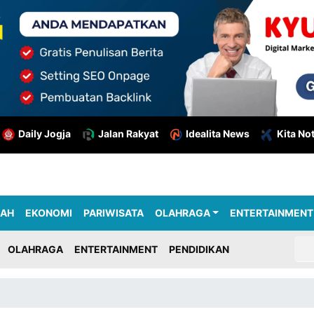
Daily Jogja
Jalan Rakyat
Idealita News
Kita No
RAH
EKONOMI
PARIWISATA
OLAHRAGA
ENTERTAINMENT
OLAHRAGA
ENTERTAINMENT
PENDIDIKAN