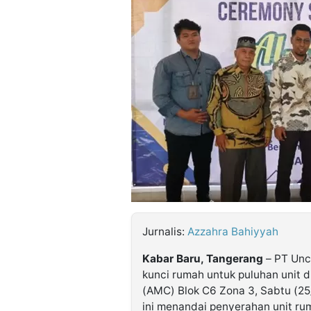
©
Kabarbaru.co
-
2026
PT.
Kabarbaru
Media
Holding
Jurnalis:
Azzahra Bahiyyah
Kabar Baru, Tangerang
– PT Unc
kunci rumah untuk puluhan unit 
(AMC) Blok C6 Zona 3, Sabtu (25
ini menandai penyerahan unit r