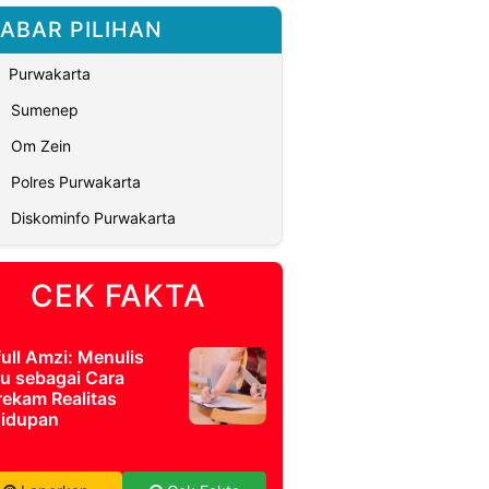
ABAR PILIHAN
Purwakarta
Sumenep
Om Zein
Polres Purwakarta
Diskominfo Purwakarta
CEK FAKTA
full Amzi: Menulis
u sebagai Cara
ekam Realitas
idupan