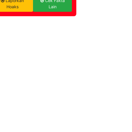
Laporkan
Cek Fakta
Hoaks
Lain