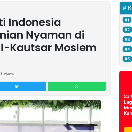
K
ti Indonesia
nian Nyaman di
l-Kautsar Moslem
13
views
Sai
Lag
Mer
Keh