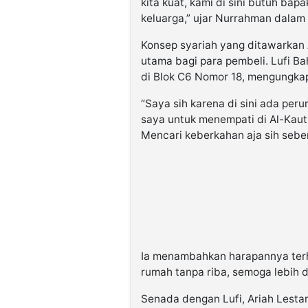
kita kuat, kami di sini butuh ba
keluarga,” ujar Nurrahman dala
Konsep syariah yang ditawarkan 
utama bagi para pembeli. Lufi B
di Blok C6 Nomor 18, mengungkap
“Saya sih karena di sini ada per
saya untuk menempati di Al-Kautsa
Mencari keberkahan aja sih seben
Ia menambahkan harapannya terh
rumah tanpa riba, semoga lebih d
Senada dengan Lufi, Ariah Lesta