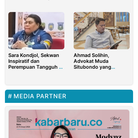
Gontor 2025
Sara Kondjol, Sekwan
Ahmad Solihin,
Inspiratif dan
Advokat Muda
Perempuan Tangguh di
Situbondo yang
Balik Reformasi
Humanis dan Restoratif
Birokrasi DPRD
MEDIA PARTNER