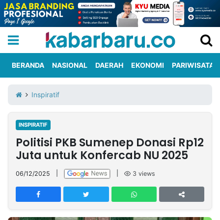
BERANDA
NASIONAL
DAERAH
EKONOMI
PARIWISATA
Informasi
KabarbaruTV
Kirim
Tentang
Inspiratif
Iklan
Berita
Kami
INSPIRATIF
Berita
Politisi PKB Sumenep Donasi Rp12
Nasional
International
Olahraga
Entertainment
Daerah
Pariwisata
Kuliner
Kolom
Juta untuk Konfercab NU 2025
06/12/2025
|
|
3
views
Network
PT
TREETAN