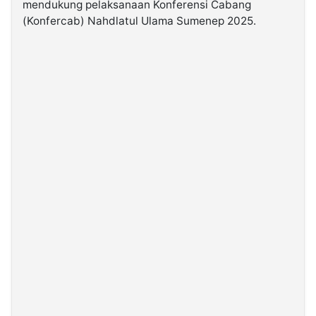
mendukung pelaksanaan Konferensi Cabang
(Konfercab) Nahdlatul Ulama Sumenep 2025.
©
Kabarbaru.co
-
2026
PT.
Kabarbaru
Media
Holding