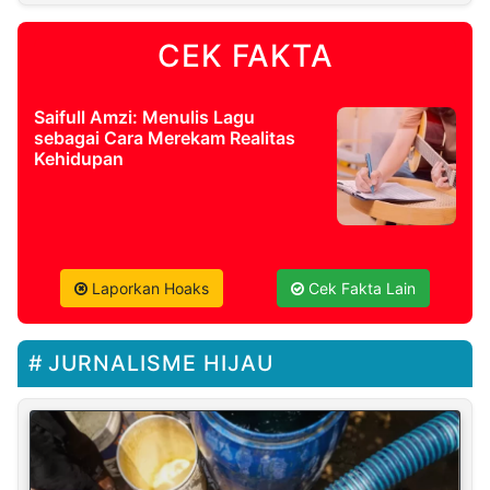
CEK FAKTA
Saifull Amzi: Menulis Lagu
sebagai Cara Merekam Realitas
Kehidupan
Laporkan Hoaks
Cek Fakta Lain
JURNALISME HIJAU