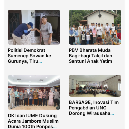
ASEAN Engineer
Asal Sampang Tetap
Pilih Tuntaskan Karya
Ilmiahnya
Politisi Demokrat
PBV Bharata Muda
Sumenep Sowan ke
Bagi-bagi Takjil dan
Gurunya, Tiru
Santuni Anak Yatim
Keteladanan SBY
BARSAGE, Inovasi Tim
Pengabdian UNG
Dorong Wirausaha
OKI dan IUME Dukung
Pemuda Gorontalo
Acara Jambore Muslim
Dunia 100th Ponpes