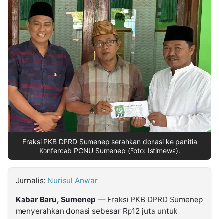
MULTIMEDIA
INDONESIA
Partner
Insight
Suara
Lens
Daily
Jalan
Idealita
Kita
Dinamikapost.com
Radar
Seedbacklink
NTB
Time
IDN
Jogja
Rakyat
News
Notice
Baru
Follow
Kabarbaru
Fraksi PKB DPRD Sumenep serahkan donasi ke panitia
Konfercab PCNU Sumenep (Foto: Istimewa).
Jurnalis:
Nurisul Anwar
Kabar Baru, Sumenep
— Fraksi PKB DPRD Sumenep
menyerahkan donasi sebesar Rp12 juta untuk