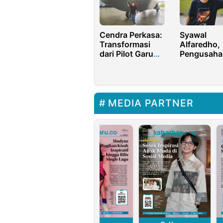
Cendra Perkasa:
Syawal
Transformasi
Alfaredho,
dari Pilot Garuda
Pengusaha
Menjadi CEO PT
Peternakan
Biru Sistem
Ayam dan
Perkasa
Penyanyi 
dari Sumat
Utara
MEDIA PARTNER