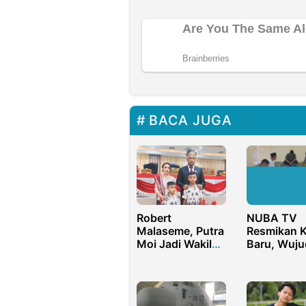
BACA JUGA
Robert
NUBA TV
Malaseme, Putra
Resmikan K
Moi Jadi Wakil
Baru, Wuju
Ketua III DPR
Komitmen
Profesiona
dan Kemand