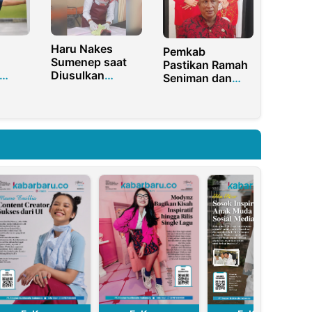
Haru Nakes
Pemkab
Sumenep saat
Pastikan Ramah
Diusulkan
Seniman dan
Bupati Jadi
Atlet Disabilitas
PPPK Paruh
di Sumenep
Muda
Waktu
ra