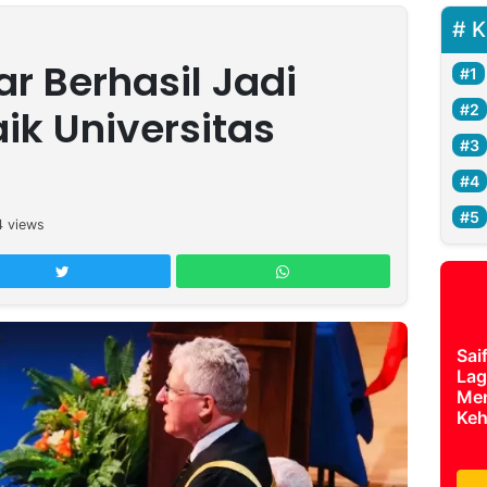
K
r Berhasil Jadi
ik Universitas
4
views
Sai
Lag
Mer
Keh