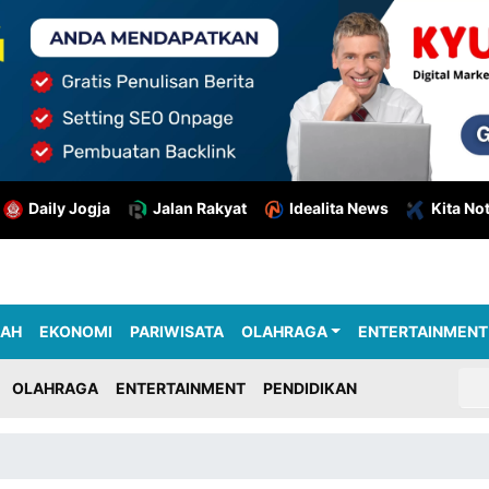
Daily Jogja
Jalan Rakyat
Idealita News
Kita No
RAH
EKONOMI
PARIWISATA
OLAHRAGA
ENTERTAINMENT
OLAHRAGA
ENTERTAINMENT
PENDIDIKAN