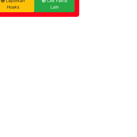
Laporkan
Cek Fakta
Hoaks
Lain