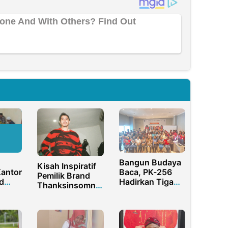
Bangun Budaya
Kisah Inspiratif
antor
Baca, PK-256
Pemilik Brand
d
Hadirkan Tiga
Thanksinsomnia
Program Literasi
– Mohan Hazian
lisme
di Sorong
irian