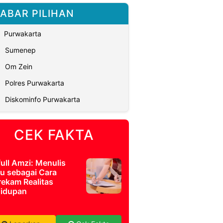
ABAR PILIHAN
Purwakarta
Sumenep
Om Zein
Polres Purwakarta
Diskominfo Purwakarta
CEK FAKTA
full Amzi: Menulis
u sebagai Cara
ekam Realitas
idupan