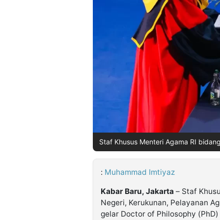
©
Kabarbaru.co
-
2026
PT.
Kabarbaru
Media
Holding
Staf Khusus Menteri Agama RI bidang
:
Muhammad Imtiyaz
Kabar Baru, Jakarta
– Staf Khus
Negeri, Kerukunan, Pelayanan 
gelar Doctor of Philosophy (PhD) 