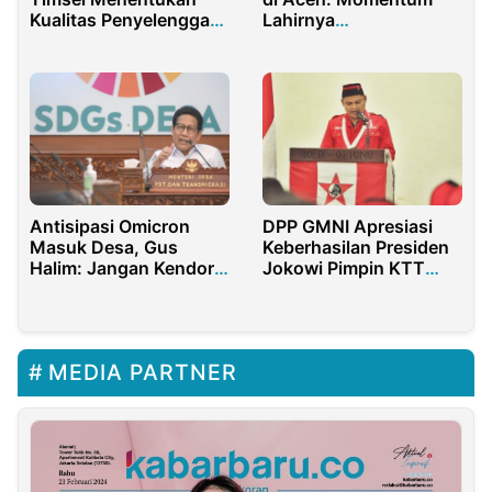
Kualitas Penyelenggara
Lahirnya
Pemilu
Kepemimpinan
Transformasional
Antisipasi Omicron
DPP GMNI Apresiasi
Masuk Desa, Gus
Keberhasilan Presiden
Halim: Jangan Kendor
Jokowi Pimpin KTT
Terapkan Protokol
ASEAN 2023
Kesehatan
MEDIA PARTNER