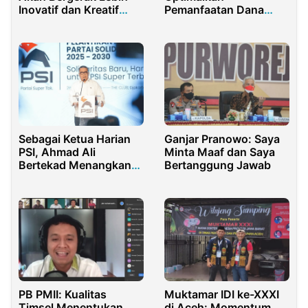
Inovatif dan Kreatif
Pemanfaatan Dana
Dengan Transformasi
Desa
Sebagai Ketua Harian
Ganjar Pranowo: Saya
PSI, Ahmad Ali
Minta Maaf dan Saya
Bertekad Menangkan
Bertanggung Jawab
Pemilu 2029
PB PMII: Kualitas
Muktamar IDI ke-XXXI
Timsel Menentukan
di Aceh: Momentum