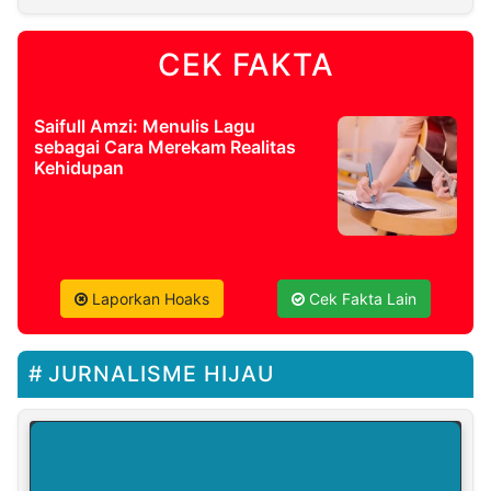
CEK FAKTA
Saifull Amzi: Menulis Lagu
sebagai Cara Merekam Realitas
Kehidupan
Laporkan Hoaks
Cek Fakta Lain
JURNALISME HIJAU