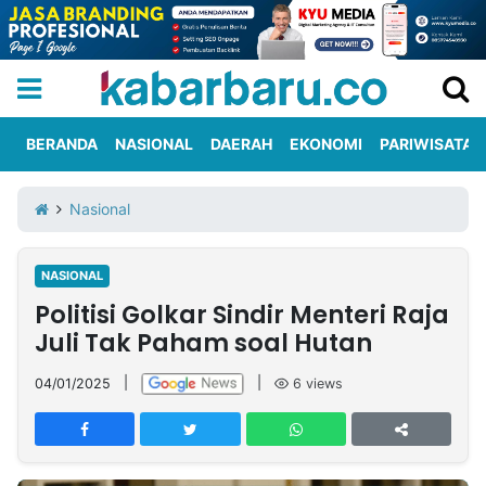
BERANDA
NASIONAL
DAERAH
EKONOMI
PARIWISATA
Informasi
KabarbaruTV
Kirim
Tentang
Nasional
Iklan
Berita
Kami
NASIONAL
Berita
Politisi Golkar Sindir Menteri Raja
Nasional
International
Olahraga
Entertainment
Daerah
Pariwisata
Kuliner
Kolom
Juli Tak Paham soal Hutan
04/01/2025
|
|
6
views
Network
PT
TREETAN