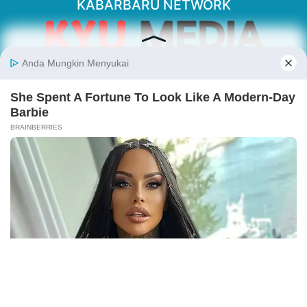
KABARBARU NETWORK
About Our Kabarbaru.co
Kabarbaru.co menyajikan berita aktual dan
inspiratif dari sudut pandang berbaik sangka
serta terverifikasi dari sumber yang tepat.
Follow Kabarbaru
Kabarbaru.co
Copyright © 2026. All rights reserved