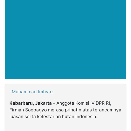
MULTIMEDIA
INDONESIA
Partner
Insight
Suara
Lens
Daily
Jalan
Idealita
Kita
Dinamikapost.com
Radar
Seedbacklink
NTB
Time
IDN
Jogja
Rakyat
News
Notice
Baru
Follow
Kabarbaru
:
Muhammad Imtiyaz
Kabarbaru, Jakarta
– Anggota Komisi IV DPR RI,
Firman Soebagyo merasa prihatin atas terancamnya
luasan serta kelestarian hutan Indonesia.