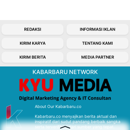
REDAKSI
INFORMASI IKLAN
KIRIM KARYA
TENTANG KAMI
KIRIM BERITA
MEDIA PARTNER
KABARBARU NETWORK
About Our Kabarbaru.co
Kabarbaru.co menyajikan berita aktual dan
inspiratif dari sudut pandang berbaik sangka
serta terverifikasi dari sumber yang tepat.