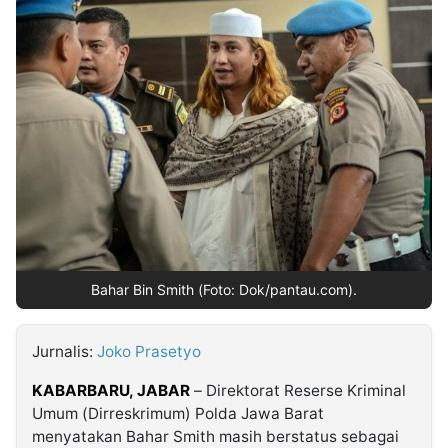
MULTIMEDIA
INDONESIA
Partner
Insight
Suara
Lens
Daily
Jalan
Idealita
Kita
Dinamikapost.com
Radar
Seedbacklink
NTB
Time
IDN
Jogja
Rakyat
News
Notice
Baru
Follow
Kabarbaru
Bahar Bin Smith (Foto: Dok/pantau.com).
Jurnalis:
Joko Prasetyo
KABARBARU, JABAR
– Direktorat Reserse Kriminal
Umum (Dirreskrimum) Polda Jawa Barat
menyatakan Bahar Smith masih berstatus sebagai