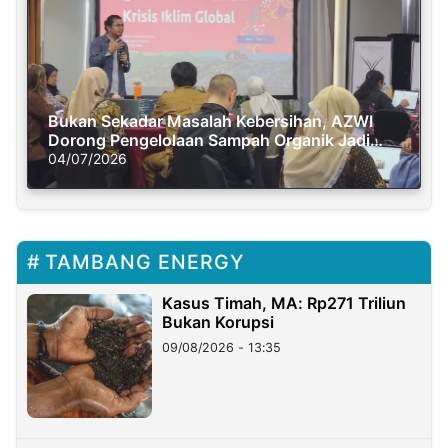
Bukan Sekadar Masalah Kebersihan, AZWI
Dorong Pengelolaan Sampah Organik Jadi
Solusi Krisis Iklim
04/07/2026
TAMBANG ENERGY
Kasus Timah, MA: Rp271 Triliun
Bukan Korupsi
09/08/2026 - 13:35