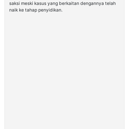
saksi meski kasus yang berkaitan dengannya telah
naik ke tahap penyidikan.
©
Kabarbaru.co
-
2026
PT.
Kabarbaru
Media
Holding