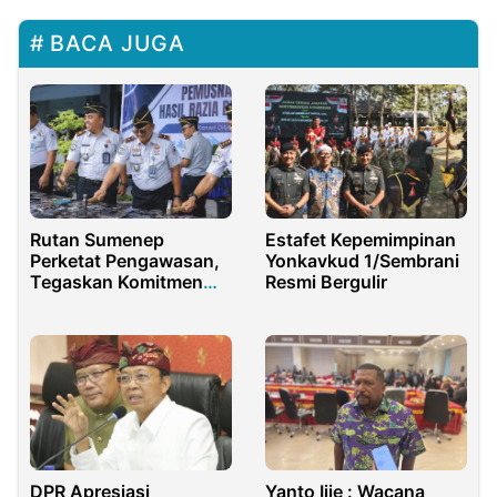
BACA JUGA
Rutan Sumenep
Estafet Kepemimpinan
Perketat Pengawasan,
Yonkavkud 1/Sembrani
Tegaskan Komitmen
Resmi Bergulir
Bersih dari Narkoba
DPR Apresiasi
Yanto Ijie : Wacana