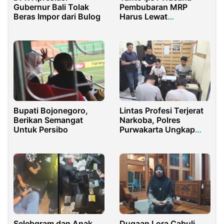
Gubernur Bali Tolak
Pembubaran MRP
Beras Impor dari Bulog
Harus Lewat
Mekanisme
Konstitusional
Lintas Profesi Terjerat
Bupati Bojonegoro,
Narkoba, Polres
Berikan Semangat
Purwakarta Ungkap
Untuk Persibo
Fakta Mengejutkan
Selebgram dan Anak
Dugaan Lora Cabuli