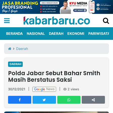
BERANDA
NASIONAL
DAERAH
EKONOMI
PARIWISATA
Informasi
KabarbaruTV
Kirim
Tentang
Daerah
Iklan
Berita
Kami
DAERAH
Berita
Polda Jabar Sebut Bahar Smith
Nasional
International
Olahraga
Entertainment
Daerah
Pariwisata
Kuliner
Kolom
Masih Berstatus Saksi
30/12/2021
|
|
2
views
Network
PT
TREETAN