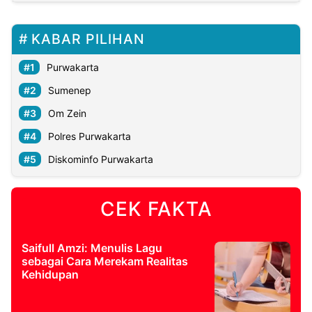
KABAR PILIHAN
Purwakarta
Sumenep
Om Zein
Polres Purwakarta
Diskominfo Purwakarta
CEK FAKTA
Saifull Amzi: Menulis Lagu
sebagai Cara Merekam Realitas
Kehidupan