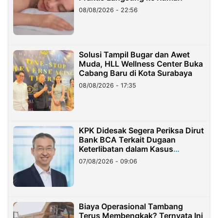
08/08/2026 - 22:56
Solusi Tampil Bugar dan Awet
Muda, HLL Wellness Center Buka
Cabang Baru di Kota Surabaya
08/08/2026 - 17:35
KPK Didesak Segera Periksa Dirut
Bank BCA Terkait Dugaan
Keterlibatan dalam Kasus
Hilangnya Dana Nasabah Rp2,58
07/08/2026 - 09:06
Miliar
Biaya Operasional Tambang
Terus Membengkak? Ternyata Ini