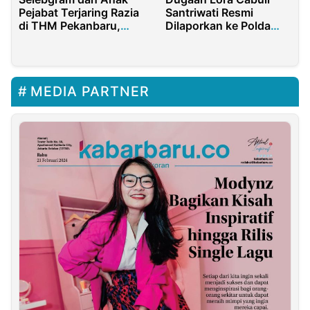
Pejabat Terjaring Razia
Santriwati Resmi
di THM Pekanbaru,
Dilaporkan ke Polda
Positif Narkoba
Jatim, Ponpes
Tegaskan Tak Lindungi
Pelaku
MEDIA PARTNER