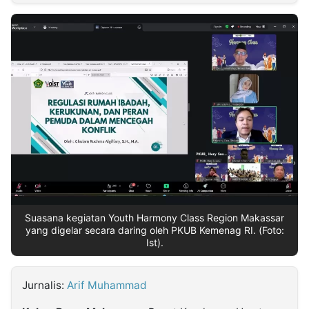
MULTIMEDIA
INDONESIA
Partner
Insight
Suara
Lens
Daily
Jalan
Idealita
Kita
Dinamikapost.com
Radar
Seedbacklink
NTB
Time
IDN
Jogja
Rakyat
News
Notice
Baru
Follow
Kabarbaru
Suasana kegiatan Youth Harmony Class Region Makassar
yang digelar secara daring oleh PKUB Kemenag RI. (Foto:
Ist).
Jurnalis:
Arif Muhammad