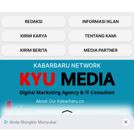
REDAKSI
INFORMASI IKLAN
KIRIM KARYA
TENTANG KAMI
KIRIM BERITA
MEDIA PARTNER
KABARBARU NETWORK
About Our Kabarbaru.co
Kabarbaru.co menyajikan berita aktual dan
inspiratif dari sudut pandang berbaik sangka
serta terverifikasi dari sumber yang tepat.