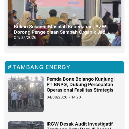
Bukan Sekadar Masalah Kebersihan, AZWI
Dorong Pengelolaan Sampah Organik Jadi
Solusi Krisis Iklim
04/07/2026
TAMBANG ENERGY
Pemda Bone Bolango Kunjungi
PT BNPG, Dukung Percepatan
Operasional Fasilitas Strategis
04/08/2026 - 14:20
IRGW Desak Audit Investigatif