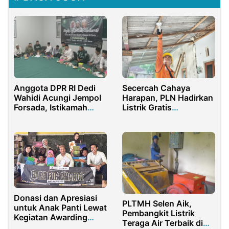
Anggota DPR RI Dedi
Secercah Cahaya
Wahidi Acungi Jempol
Harapan, PLN Hadirkan
Forsada, Istikamah
Listrik Gratis
Jalin Silaturahmi dan
Tingkatkan
Zikir Bersama
Kesejahteraan
Donasi dan Apresiasi
PLTMH Selen Aik,
untuk Anak Panti Lewat
Pembangkit Listrik
Kegiatan Awarding
Teraga Air Terbaik di
Inspiratif