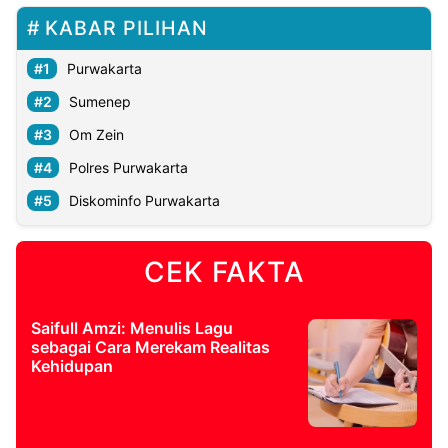
KABAR PILIHAN
Purwakarta
Sumenep
Om Zein
Polres Purwakarta
Diskominfo Purwakarta
CEK FAKTA
Saifull Amzi: Menulis Lagu
sebagai Cara Merekam Realitas
Kehidupan