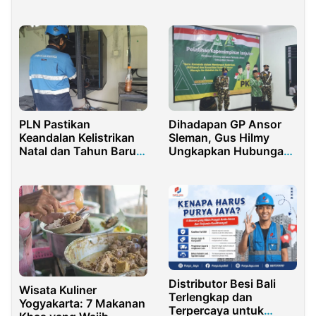
Provinsi Nusa
Tenggara Barat
PLN Pastikan
Dihadapan GP Ansor
Keandalan Kelistrikan
Sleman, Gus Hilmy
Natal dan Tahun Baru
Ungkapkan Hubungan
di Sulut-Gorontalo
Agama dan Negara
Lewat Pengecekan
Radio Telekomunikasi
Distributor Besi Bali
Wisata Kuliner
Terlengkap dan
Yogyakarta: 7 Makanan
Terpercaya untuk