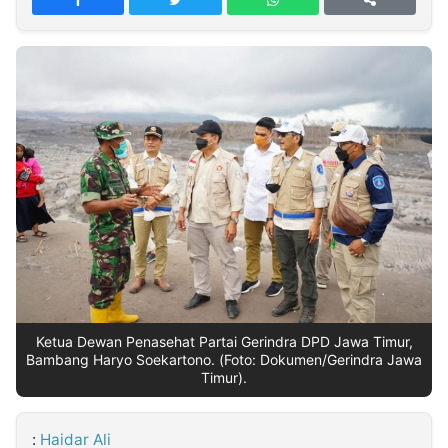
MULTIMEDIA
INDONESIA
Partner
Insight
Suara
Lens
Daily
Jalan
Idealita
Kita
Dinamikapost.com
Radar
Seedbacklink
NTB
Time
IDN
Jogja
Rakyat
News
Notice
Baru
Follow
Kabarbaru
Ketua Dewan Penasehat Partai Gerindra DPD Jawa Timur,
Bambang Haryo Soekartono. (Foto: Dokumen/Gerindra Jawa
Timur).
:
Haidar Ali