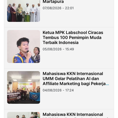
Martapura
07/08/2026 - 22:01
Ketua MPK Labschool Ciracas
Tembus 100 Pemimpin Muda
Terbaik Indonesia
05/08/2026 - 15:49
Mahasiswa KKN Internasional
UMM Gelar Pelatihan AI dan
Affiliate Marketing bagi Pekerja
Migran Indonesia di Taiwan
04/08/2026 - 17:24
Mahasiswa KKN Internasional