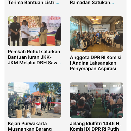
Ramadan Satukan
Terima Bantuan Listrik
Warga Tegalmunjul
PLN Gratis
Pemkab Rohul salurkan
Bantuan Iuran JKK-
Anggota DPR RI Komisi
JKM Melalui DBH Sawit
I Andina Laksanakan
Tahun 2024 dengan
Penyerapan Aspirasi
total 62 miliar rupiah
Kejari Purwakarta
Jelang Idulfitri 1446 H,
Musnahkan Barang
Komisi IX DPR RI Putih