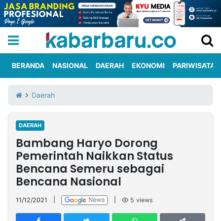
BERANDA
NASIONAL
DAERAH
EKONOMI
PARIWISATA
Informasi
KabarbaruTV
Kirim
Tentang
Daerah
Iklan
Berita
Kami
DAERAH
Berita
Bambang Haryo Dorong
Nasional
International
Olahraga
Entertainment
Daerah
Pariwisata
Kuliner
Kolom
Pemerintah Naikkan Status
Bencana Semeru sebagai
Bencana Nasional
Network
11/12/2021
|
|
5
views
PT
TREETAN