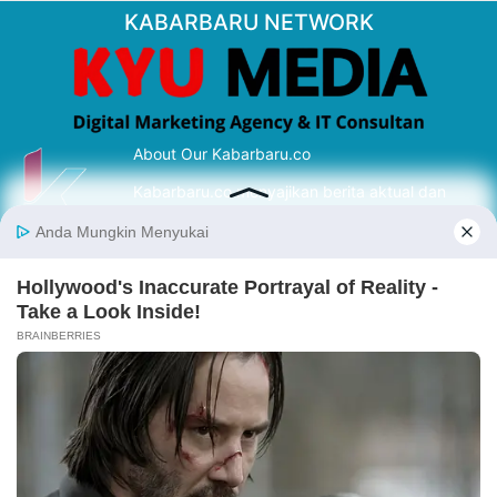
KABARBARU NETWORK
About Our Kabarbaru.co
Kabarbaru.co menyajikan berita aktual dan
inspiratif dari sudut pandang berbaik sangka
serta terverifikasi dari sumber yang tepat.
Follow Kabarbaru
Kabarbaru.co
Copyright © 2026. All rights reserved