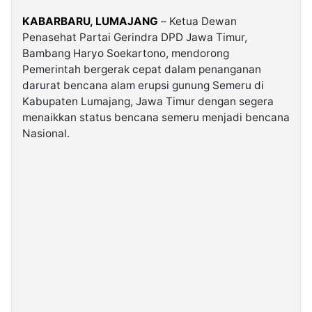
KABARBARU,
LUMAJANG
– Ketua Dewan
©
Penasehat Partai Gerindra DPD Jawa Timur,
Kabarbaru.co
-
Bambang Haryo Soekartono, ​mendorong
2026
Pemerintah bergerak cepat dalam penanganan
darurat bencana alam erupsi gunung Semeru di
Kabupaten Lumajang, Jawa Timur dengan segera
PT.
Kabarbaru
menaikkan status bencana semeru menjadi bencana
Media
Holding
Nasional.