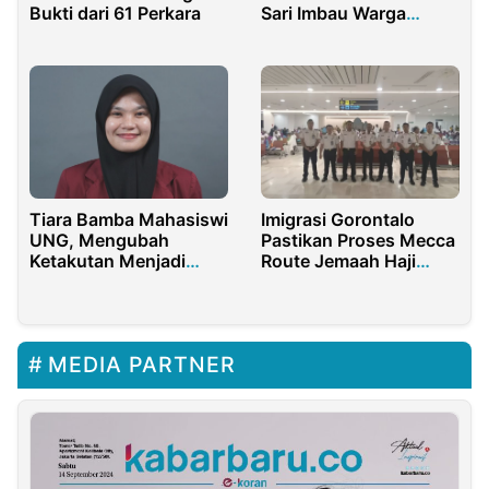
Bukti dari 61 Perkara
Sari Imbau Warga
Purwakarta Waspadai
Makanan Berbahaya
dan Kedaluwarsa!
Tiara Bamba Mahasiswi
Imigrasi Gorontalo
UNG, Mengubah
Pastikan Proses Mecca
Ketakutan Menjadi
Route Jemaah Haji
Kemenangan di MTQ
Berjalan Lancar di
Nasional
Makassar
MEDIA PARTNER