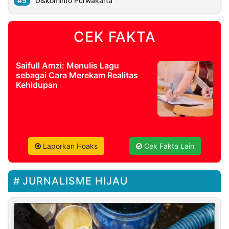
Diskominfo Purwakarta
CEK FAKTA
Saifull Amzi: Menulis Lagu
sebagai Cara Merekam Realitas
Kehidupan
Laporkan Hoaks
Cek Fakta Lain
JURNALISME HIJAU