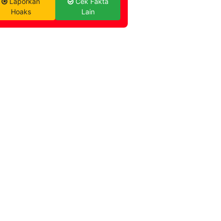
Laporkan
Cek Fakta
Hoaks
Lain