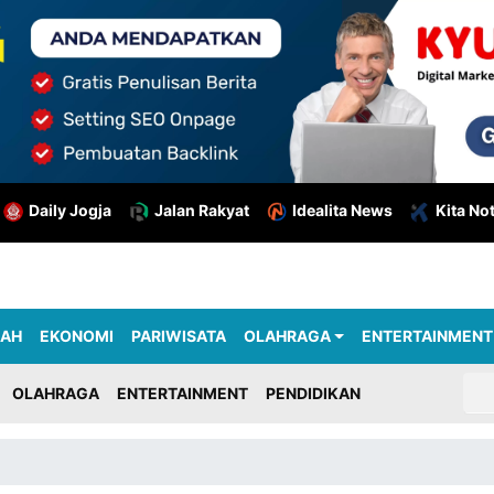
Daily Jogja
Jalan Rakyat
Idealita News
Kita No
RAH
EKONOMI
PARIWISATA
OLAHRAGA
ENTERTAINMENT
OLAHRAGA
ENTERTAINMENT
PENDIDIKAN