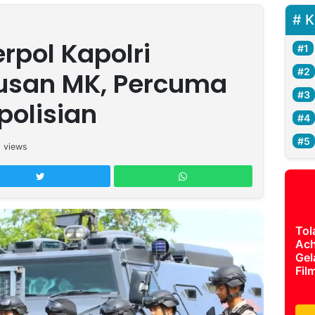
K
rpol Kapolri
usan MK, Percuma
polisian
3
views
Tol
Ach
Gel
Fil