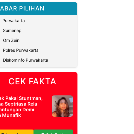
ABAR PILIHAN
Purwakarta
Sumenep
Om Zein
Polres Purwakarta
Diskominfo Purwakarta
CEK FAKTA
ak Pakai Stuntman,
a Septriasa Rela
antungan Demi
m Munafik