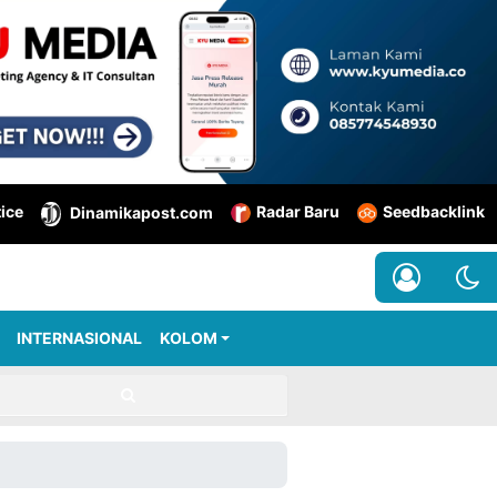
tice
Radar Baru
Seedbacklink
Dinamikapost.com
INTERNASIONAL
KOLOM