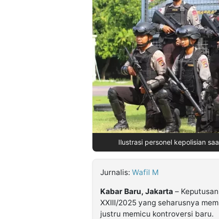
©
Kabarbaru.co
-
2026
PT.
Kabarbaru
Media
Holding
Ilustrasi personel kepolisian sa
Jurnalis:
Wafil M
Kabar Baru, Jakarta
– Keputusan
XXIII/2025 yang seharusnya mempe
justru memicu kontroversi baru.