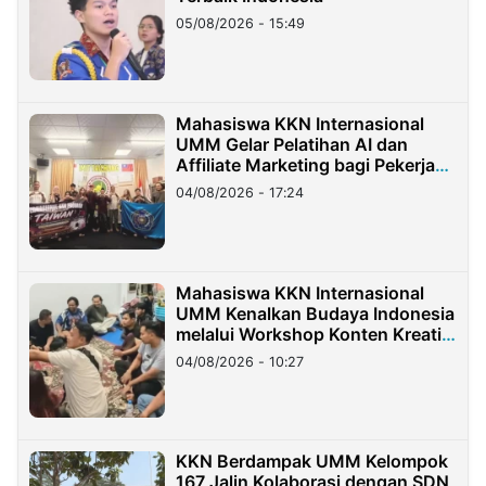
05/08/2026 - 15:49
Mahasiswa KKN Internasional
UMM Gelar Pelatihan AI dan
Affiliate Marketing bagi Pekerja
Migran Indonesia di Taiwan
04/08/2026 - 17:24
Mahasiswa KKN Internasional
UMM Kenalkan Budaya Indonesia
melalui Workshop Konten Kreatif
di Taiwan
04/08/2026 - 10:27
KKN Berdampak UMM Kelompok
167 Jalin Kolaborasi dengan SDN