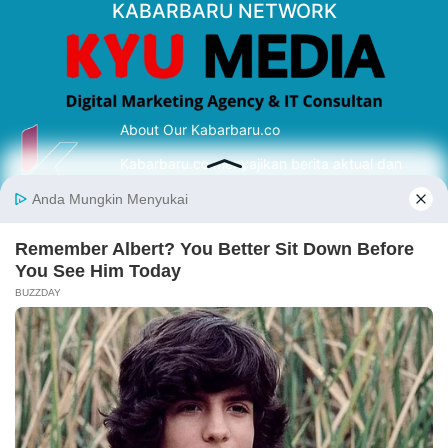
KABARBARU NETWORK
About Our Kabarbaru.co
Kabarbaru.co menyajikan berita aktual dan
inspiratif dari sudut pandang berbaik sangka
serta terverifikasi dari sumber yang tepat.
Follow Kabarbaru
Kabarbaru.co
Copyright © 2026. All rights reserved