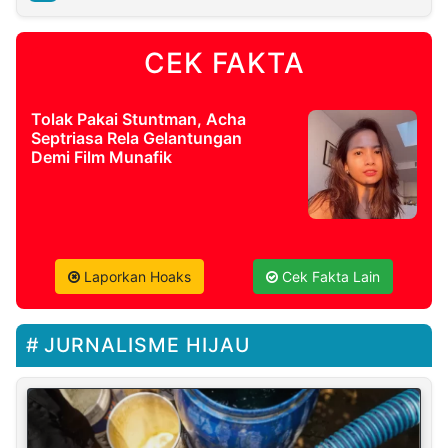
CEK FAKTA
Tolak Pakai Stuntman, Acha
Septriasa Rela Gelantungan
Demi Film Munafik
Laporkan Hoaks
Cek Fakta Lain
JURNALISME HIJAU