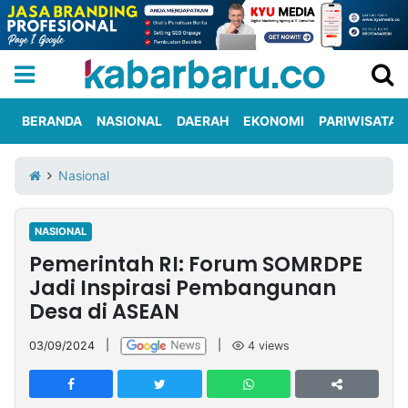
BERANDA
NASIONAL
DAERAH
EKONOMI
PARIWISATA
Informasi
KabarbaruTV
Kirim
Tentang
Nasional
Iklan
Berita
Kami
NASIONAL
Berita
Pemerintah RI: Forum SOMRDPE
Nasional
International
Olahraga
Entertainment
Daerah
Pariwisata
Kuliner
Kolom
Jadi Inspirasi Pembangunan
Desa di ASEAN
Network
03/09/2024
|
|
4
views
PT
TREETAN