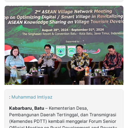
MULTIMEDIA
INDONESIA
Partner
Insight
Suara
Lens
Daily
Jalan
Idealita
Kita
Dinamikapost.com
Radar
Seedbacklink
NTB
Time
IDN
Jogja
Rakyat
News
Notice
Baru
Follow
Kabarbaru
:
Muhammad Imtiyaz
Kabarbaru, Batu
– Kementerian Desa,
Pembangunan Daerah Tertinggal, dan Transmigrasi
(Kemendes PDTT) kembali menggelar Forum Senior
Official Meeting on Rural Development and Poverty