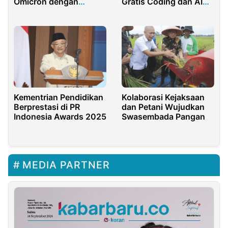
Omicron dengan
Gratis Coding dan AI
Berwisata di Dalam
untuk Anak-anak
Negeri
Kementrian Pendidikan
Kolaborasi Kejaksaan
Berprestasi di PR
dan Petani Wujudkan
Indonesia Awards 2025
Swasembada Pangan
MEDIA PARTNER