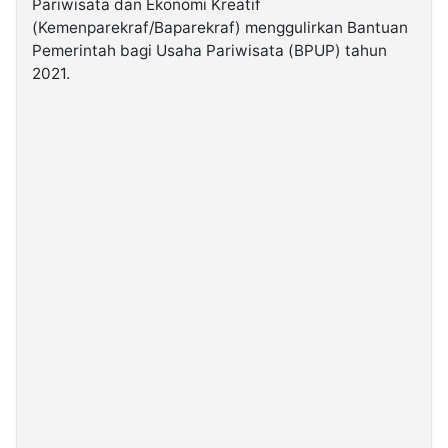
Pariwisata dan Ekonomi Kreatif
(Kemenparekraf/Baparekraf) menggulirkan Bantuan
Pemerintah bagi Usaha Pariwisata (BPUP) tahun
©
Kabarbaru.co
2021.
-
2026
PT.
Kabarbaru
Media
Holding