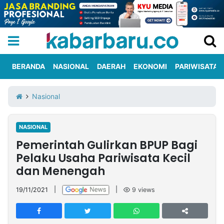
BERANDA
NASIONAL
DAERAH
EKONOMI
PARIWISATA
Informasi
KabarbaruTV
Kirim
Tentang
Nasional
Iklan
Berita
Kami
NASIONAL
Berita
Pemerintah Gulirkan BPUP Bagi
Nasional
International
Olahraga
Entertainment
Daerah
Pariwisata
Kuliner
Kolom
Pelaku Usaha Pariwisata Kecil
dan Menengah
Network
19/11/2021
|
|
9
views
PT
TREETAN