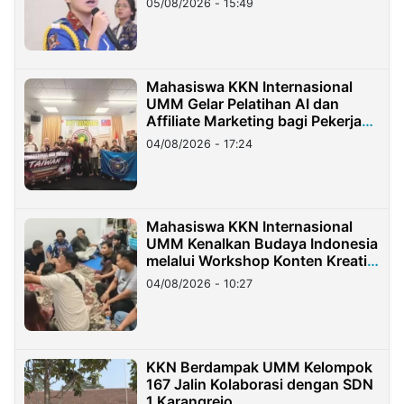
05/08/2026 - 15:49
Mahasiswa KKN Internasional
UMM Gelar Pelatihan AI dan
Affiliate Marketing bagi Pekerja
Migran Indonesia di Taiwan
04/08/2026 - 17:24
Mahasiswa KKN Internasional
UMM Kenalkan Budaya Indonesia
melalui Workshop Konten Kreatif
di Taiwan
04/08/2026 - 10:27
KKN Berdampak UMM Kelompok
167 Jalin Kolaborasi dengan SDN
1 Karangrejo