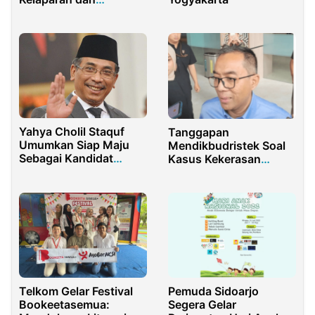
Kekeringan untuk
Selamatkan Papua
Tengah
Yahya Cholil Staquf
Tanggapan
Umumkan Siap Maju
Mendikbudristek Soal
Sebagai Kandidat
Kasus Kekerasan
Ketum PBNU
Seksual UNU Gorontalo
Telkom Gelar Festival
Pemuda Sidoarjo
Bookeetasemua:
Segera Gelar