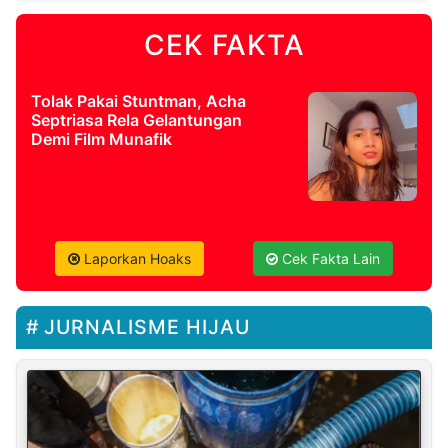
CEK FAKTA
Tolak Pakai Stuntman, Acha
Septriasa Rela Gelantungan
Demi Film Munafik
Laporkan Hoaks
Cek Fakta Lain
JURNALISME HIJAU