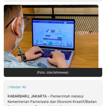
MULTIMEDIA
INDONESIA
Partner
Insight
Suara
Lens
Daily
Jalan
Idealita
Kita
Dinamikapost.com
Radar
Seedbacklink
NTB
Time
IDN
Jogja
Rakyat
News
Notice
Baru
Follow
Kabarbaru
(Foto: dok/istimewa).
:
Haidar Ali
KABARBARU
,
JAKARTA
– Pemerintah melalui
Kementerian Pariwisata dan Ekonomi Kreatif/Badan