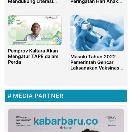
Mendukung Literasi
Peringatan Hari Anak
Anak di RPTRA Sungai
Nasional
Bambu
Pemprov Kaltara Akan
Mengatur TAPE dalam
Masuki Tahun 2022
Perda
Pemerintah Gencar
Laksanakan Vaksinasi
Nasional
MEDIA PARTNER