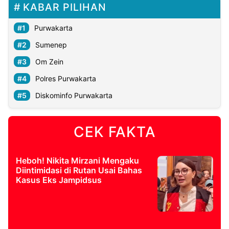
KABAR PILIHAN
Purwakarta
Sumenep
Om Zein
Polres Purwakarta
Diskominfo Purwakarta
CEK FAKTA
Heboh! Nikita Mirzani Mengaku
Diintimidasi di Rutan Usai Bahas
Kasus Eks Jampidsus