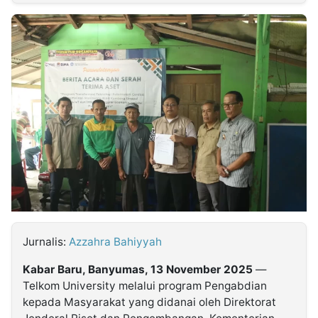
MULTIMEDIA
INDONESIA
Partner
Insight
Suara
Lens
Daily
Jalan
Idealita
Kita
Dinamikapost.com
Radar
Seedbacklink
NTB
Time
IDN
Jogja
Rakyat
News
Notice
Baru
Follow
Kabarbaru
Jurnalis:
Azzahra Bahiyyah
Kabar Baru, Banyumas, 13 November 2025
—
Telkom University melalui program Pengabdian
kepada Masyarakat yang didanai oleh Direktorat