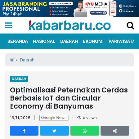
BERANDA
NASIONAL
DAERAH
EKONOMI
PARIWISATA
Informasi
KabarbaruTV
Kirim
Tentang
Daerah
Iklan
Berita
Kami
DAERAH
Berita
Optimalisasi Peternakan Cerdas
Nasional
International
Olahraga
Entertainment
Daerah
Pariwisata
Kuliner
Kolom
Berbasis IoT dan Circular
Economy di Banyumas
Network
19/11/2025
|
|
4
views
PT
TREETAN