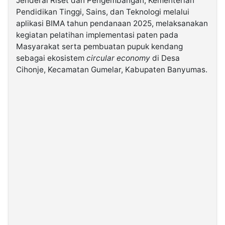
Jenderal Riset dan Pengembangan, Kementerian
Pendidikan Tinggi, Sains, dan Teknologi melalui
aplikasi BIMA tahun pendanaan 2025, melaksanakan
©
Kabarbaru.co
kegiatan pelatihan implementasi paten pada
-
2026
Masyarakat serta pembuatan pupuk kendang
sebagai ekosistem
circular economy
di Desa
Cihonje, Kecamatan Gumelar, Kabupaten Banyumas.
PT.
Kabarbaru
Media
Holding