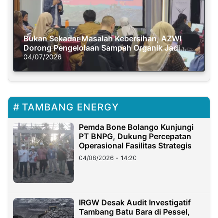
Bukan Sekadar Masalah Kebersihan, AZWI
Dorong Pengelolaan Sampah Organik Jadi
Solusi Krisis Iklim
04/07/2026
TAMBANG ENERGY
Pemda Bone Bolango Kunjungi
PT BNPG, Dukung Percepatan
Operasional Fasilitas Strategis
04/08/2026 - 14:20
IRGW Desak Audit Investigatif
Tambang Batu Bara di Pessel,