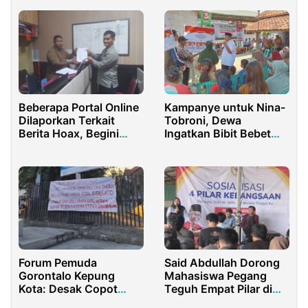
Beberapa Portal Online
Kampanye untuk Nina-
Dilaporkan Terkait
Tobroni, Dewa
Berita Hoax, Begini
Ingatkan Bibit Bebet
Kronologi nya
Bobot dari Cabup dan
Cawabup Indramayu
Forum Pemuda
Said Abdullah Dorong
Gorontalo Kepung
Mahasiswa Pegang
Kota: Desak Copot
Teguh Empat Pilar di
Wakapolda dan
Era Digital