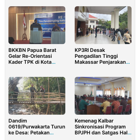
Tangkap Haji Suci
Diduga Pelaku
Tambang Ilegal
BKKBN Papua Barat
KP3RI Desak
Gelar Re-Orientasi
Pengadilan Tinggi
Kader TPK di Kota
Makassar Penjarakan
Sorong, Sekretaris
Pemalsu Akta Yayasan
DP2KB Jemima
Kampus UPRI
Elisabeth Sampaikan
Dukungan Pemkot
Dandim
Kemenag Kalbar
0619/Purwakarta Turun
Sinkronisasi Program
ke Desa: Petakan
BPJPH dan Satgas Halal
Potensi, Dorong
Daerah