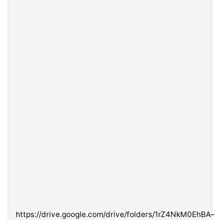
https://drive.google.com/drive/folders/1rZ4NkM0EhBA–