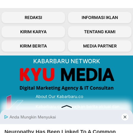
REDAKSI
INFORMASI IKLAN
KIRIM KARYA
TENTANG KAMI
KIRIM BERITA
MEDIA PARTNER
KABARBARU NETWORK
About Our Kabarbaru.co
Kabarbaru.co menyajikan berita aktual dan
inspiratif dari sudut pandang berbaik sangka
serta terverifikasi dari sumber yang tepat.
Follow Kabarbaru