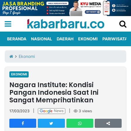
BERANDA
NASIONAL
DAERAH
EKONOMI
PARIWISATA
Informasi
KabarbaruTV
Kirim
Tentang
Ekonomi
Iklan
Berita
Kami
EKONOMI
Berita
Nagara Institute: Kondisi
Nasional
International
Olahraga
Entertainment
Daerah
Pariwisata
Kuliner
Kolom
Pangan Indonesia Saat Ini
Sangat Memprihatinkan
Network
17/03/2023
|
|
3
views
PT
TREETAN