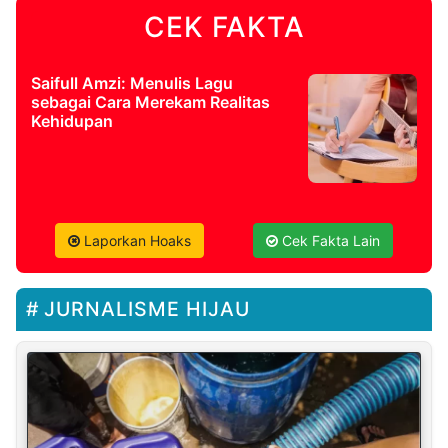
CEK FAKTA
Saifull Amzi: Menulis Lagu
sebagai Cara Merekam Realitas
Kehidupan
Laporkan Hoaks
Cek Fakta Lain
JURNALISME HIJAU