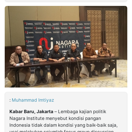
MULTIMEDIA
INDONESIA
Partner
Insight
Suara
Lens
Daily
Jalan
Idealita
Kita
Dinamikapost.com
Radar
Seedbacklink
NTB
Time
IDN
Jogja
Rakyat
News
Notice
Baru
Follow
Kabarbaru
:
Muhammad Imtiyaz
Kabar Baru, Jakarta
– Lembaga kajian politik
Nagara Institute menyebut kondisi pangan
Indonesia tidak dalam kondisi yang baik-baik saja,
usai melakukan sejumlah focus group discussion