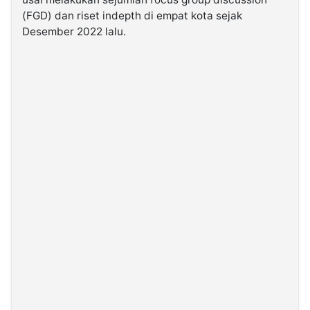
(FGD) dan riset indepth di empat kota sejak
Desember 2022 lalu.
©
Kabarbaru.co
-
2026
PT.
Kabarbaru
Media
Holding