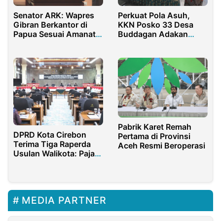
Perkuat Pola Asuh,
Senator ARK: Wapres
KKN Posko 33 Desa
Gibran Berkantor di
Buddagan Adakan
Papua Sesuai Amanat
Seminar Parenting
Konstitusi Otsus
Pabrik Karet Remah
DPRD Kota Cirebon
Pertama di Provinsi
Terima Tiga Raperda
Aceh Resmi Beroperasi
Usulan Walikota: Pajak
Daerah, Izin Usaha dan
Hari Jadi Cirebon
MEDIA PARTNER