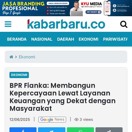
BERANDA
NASIONAL
DAERAH
EKONOMI
PARIWISATA
Informasi
KabarbaruTV
Kirim
Tentang
Ekonomi
Iklan
Berita
Kami
EKONOMI
Berita
BPR Fianka: Membangun
Nasional
International
Olahraga
Entertainment
Daerah
Pariwisata
Kuliner
Kolom
Kepercayaan Lewat Layanan
Keuangan yang Dekat dengan
Masyarakat
Network
12/06/2025
|
|
3
views
PT
TREETAN