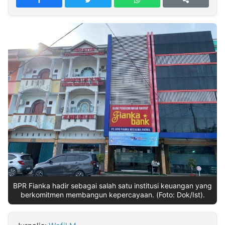
MULTIMEDIA
INDONESIA
Partner
Insight
Suara
Lens
Daily
Jalan
Idealita
Kita
Radar
Seedbacklink
NTB
Time
IDN
Jogja
Rakyat
News
Notice
Baru
Follow
Kabarbaru
BPR Fianka hadir sebagai salah satu institusi keuangan yang
berkomitmen membangun kepercayaan. (Foto: Dok/Ist).