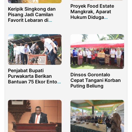
Proyek Food Estate
Keripik Singkong dan
Mangkrak, Aparat
Pisang Jadi Camilan
Hukum Diduga
Favorit Lebaran di
Kebanyakan Tidur
Purwakarta
Penjabat Bupati
Dinsos Gorontalo
Purwakarta Berikan
Cepat Tangani Korban
Bantuan 75 Ekor Entog
Puting Beliung
kepada Peternak di
Desa Bungurjaya