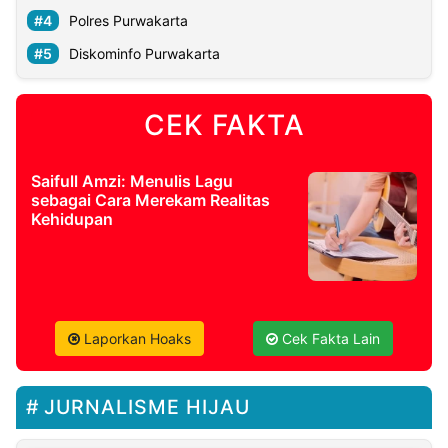
Polres Purwakarta
Diskominfo Purwakarta
CEK FAKTA
Saifull Amzi: Menulis Lagu
sebagai Cara Merekam Realitas
Kehidupan
Laporkan Hoaks
Cek Fakta Lain
JURNALISME HIJAU