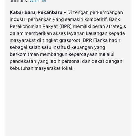
Jurnalis:
Wafil M
Kabar Baru, Pekanbaru –
Di tengah perkembangan
©
industri perbankan yang semakin kompetitif, Bank
Kabarbaru.co
-
Perekonomian Rakyat (BPR) memiliki peran strategis
2026
dalam memberikan akses layanan keuangan kepada
masyarakat di tingkat grassroot. BPR Fianka hadir
PT.
sebagai salah satu institusi keuangan yang
Kabarbaru
Media
berkomitmen membangun kepercayaan melalui
Holding
pendekatan yang lebih personal dan dekat dengan
kebutuhan masyarakat lokal.