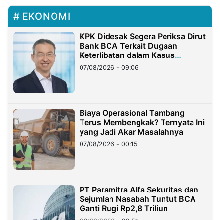
EKONOMI
KPK Didesak Segera Periksa Dirut
Bank BCA Terkait Dugaan
Keterlibatan dalam Kasus
Hilangnya Dana Nasabah Rp2,58
07/08/2026 - 09:06
Miliar
Biaya Operasional Tambang
Terus Membengkak? Ternyata Ini
yang Jadi Akar Masalahnya
07/08/2026 - 00:15
PT Paramitra Alfa Sekuritas dan
Sejumlah Nasabah Tuntut BCA
Ganti Rugi Rp2,8 Triliun