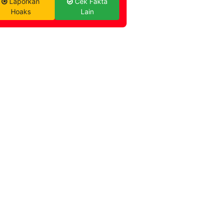
Laporkan
Cek Fakta
Hoaks
Lain