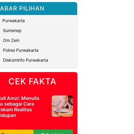
ABAR PILIHAN
Purwakarta
Sumenep
Om Zein
Polres Purwakarta
Diskominfo Purwakarta
CEK FAKTA
full Amzi: Menulis
u sebagai Cara
ekam Realitas
idupan