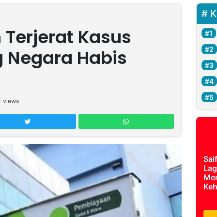
K
 Terjerat Kasus
g Negara Habis
1
views
Sai
Lag
Mer
Keh