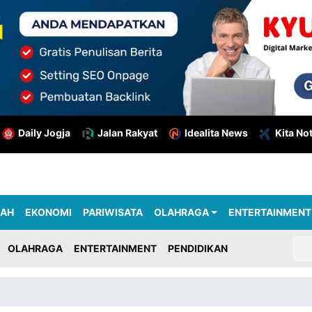
Daily Jogja
Jalan Rakyat
Idealita News
Kita No
RAH
EKONOMI
PARIWISATA
OLAHRAGA
ENTERTAINMENT
OLAHRAGA
ENTERTAINMENT
PENDIDIKAN