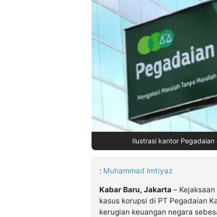
©
Kabarbaru.co
-
2026
PT.
Kabarbaru
Media
Holding
Ilustrasi kantor Pegadaian 
:
Muhammad Imtiyaz
Kabar Baru, Jakarta
– Kejaksaan 
kasus korupsi di PT Pegadaian 
kerugian keuangan negara sebesa