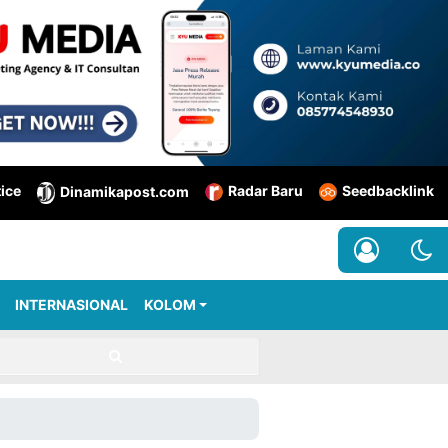
tice
Radar Baru
Seedbacklink
Dinamikapost.com
INTERNASIONAL
KOLOM