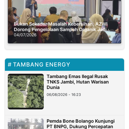
Bukan Sekadar Masalah Kebersihan, AZWI
Dorong Pengelolaan Sampah Organik Jadi
Solusi Krisis Iklim
04/07/2026
TAMBANG ENERGY
Tambang Emas Ilegal Rusak
TNKS Jambi, Hutan Warisan
Dunia
06/08/2026 - 16:23
Pemda Bone Bolango Kunjungi
PT BNPG, Dukung Percepatan