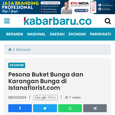
BERANDA
NASIONAL
DAERAH
EKONOMI
PARIWISATA
Informasi
KabarbaruTV
Kirim
Tentang
Ekonomi
Iklan
Berita
Kami
EKONOMI
Berita
Pesona Buket Bunga dan
Nasional
International
Olahraga
Entertainment
Daerah
Pariwisata
Kuliner
Kolom
Karangan Bunga di
Istanaflorist.com
Network
08/12/2024
|
|
7
views
PT
TREETAN