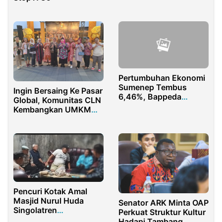
Menengah Pertama
yang Aman dan Positif
Pertumbuhan Ekonomi
Sumenep Tembus
Ingin Bersaing Ke Pasar
6,46%, Bappeda
Global, Komunitas CLN
Optimalkan Sektor
Kembangkan UMKM
Unggulan
Indonesia
Pencuri Kotak Amal
Masjid Nurul Huda
Senator ARK Minta OAP
Singolatren
Perkuat Struktur Kultur
Banyuwangi Diamuk
Hadapi Tambang