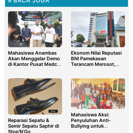
BACA JUGA
Mahasiswa Anambas
Ekonom Nilai Reputasi
Akan Menggelar Demo
BNI Pamekasan
di Kantor Pusat Medco
Terancam Merosot,
di Jakarta
Oknum Internal Disorot
Mahasiswa Aksi:
Reparasi Sepatu &
Penyuluhan Anti-
Semir Sepatu Saphir di
Bullying untuk
Stop’N’Go
Menciptakan Sekolah