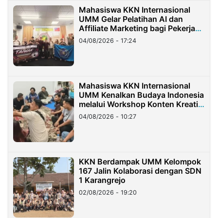
Mahasiswa KKN Internasional
UMM Gelar Pelatihan AI dan
Affiliate Marketing bagi Pekerja
Migran Indonesia di Taiwan
04/08/2026 - 17:24
Mahasiswa KKN Internasional
UMM Kenalkan Budaya Indonesia
melalui Workshop Konten Kreatif
di Taiwan
04/08/2026 - 10:27
KKN Berdampak UMM Kelompok
167 Jalin Kolaborasi dengan SDN
1 Karangrejo
02/08/2026 - 19:20