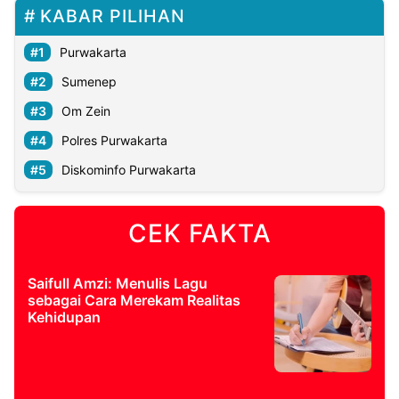
KABAR PILIHAN
Purwakarta
Sumenep
Om Zein
Polres Purwakarta
Diskominfo Purwakarta
CEK FAKTA
Saifull Amzi: Menulis Lagu
sebagai Cara Merekam Realitas
Kehidupan