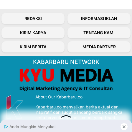
REDAKSI
INFORMASI IKLAN
KIRIM KARYA
TENTANG KAMI
KIRIM BERITA
MEDIA PARTNER
KABARBARU NETWORK
About Our Kabarbaru.co
Kabarbaru.co menyajikan berita aktual dan
inspiratif dari sudut pandang berbaik sangka
serta terverifikasi dari sumber yang tepat.
Follow Kabarbaru