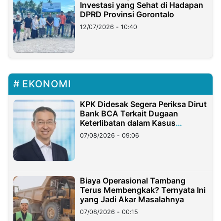
Investasi yang Sehat di Hadapan
DPRD Provinsi Gorontalo
12/07/2026 - 10:40
EKONOMI
KPK Didesak Segera Periksa Dirut
Bank BCA Terkait Dugaan
Keterlibatan dalam Kasus
Hilangnya Dana Nasabah Rp2,58
07/08/2026 - 09:06
Miliar
Biaya Operasional Tambang
Terus Membengkak? Ternyata Ini
yang Jadi Akar Masalahnya
07/08/2026 - 00:15