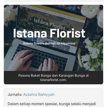
MULTIMEDIA
INDONESIA
Partner
Insight
Suara
Lens
Daily
Jalan
Idealita
Kita
Radar
Seedbacklink
NTB
Time
IDN
Jogja
Rakyat
News
Notice
Baru
Follow
Kabarbaru
Pesona Buket Bunga dan Karangan Bunga di
Istanaflorist.com.
Jurnalis:
Azzahra Bahiyyah
Dalam setiap momen spesial, bunga selalu menjadi